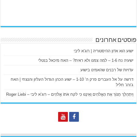
פוסטים אחרונים
ישוע הוא אדון ההיסטוריה | רוג’א ליבי
ישעיה נח 1-6 – למה צמנו ולא ראית? – האח מיכאל בנטלי
עדויות של רבנים שהאמינו בישוע
דרשה על אל העברים פרק ה’ 1-10 – ישוע הכהן הגדול העליון והנצחי | האח
ג’ורג’ חליל
וַיִּתְהַלֵּךְ חֲנוֹךְ אֶת הָאֱלֹהִים וְאֵינֶנּוּ כִּי לקח אֹתוֹ אֱלֹהִים – רוג’א ליבי – Roger Liebi