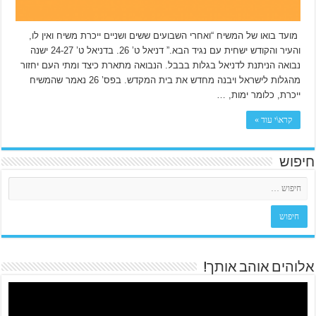
מועד בואו של המשיח “ואחרי השבועים ששים ושניים ייכרת משיח ואין לו,
והעיר והקודש ישחית עם נגיד הבא.” דניאל ט’ 26. בדניאל ט’ 24-27 ישנה
נבואה הניתנת לדניאל בגלות בבבל. הנבואה מתארת כיצד ומתי העם יחזור
מהגלות לישראל ויבנה מחדש את בית המקדש. בפס’ 26 נאמר שהמשיח
ייכרת, כלומר ימות, …
קרא\י עוד »
חיפוש
אלוהים אוהב אותך!