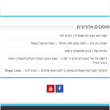
פוסטים אחרונים
ישוע הוא אדון ההיסטוריה | רוג’א ליבי
ישעיה נח 1-6 – למה צמנו ולא ראית? – האח מיכאל בנטלי
עדויות של רבנים שהאמינו בישוע
דרשה על אל העברים פרק ה’ 1-10 – ישוע הכהן הגדול העליון והנצחי | האח
ג’ורג’ חליל
וַיִּתְהַלֵּךְ חֲנוֹךְ אֶת הָאֱלֹהִים וְאֵינֶנּוּ כִּי לקח אֹתוֹ אֱלֹהִים – רוג’א ליבי – Roger Liebi