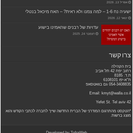
אפריל 13, 2026
ישעיה נח 1-6 – למה צמנו ולא ראית? – האח מיכאל בנטלי
ינואר 12, 2026
עדויות של רבנים שהאמינו בישוע
דצמבר 24, 2025
צרו קשר
בית הקהילה
רחוב יפת 42 תל אביב
ת.ד. 8185
ת"א-יפו 6108101
054-3408835 גם בוואטסאפ
Email: kmyt@walla.co.il
42 Yefet St. Tel aviv
*הטקסט מהתרגום המודרני של הברית החדשה שייך לחברה לכתבי הקודש והוא
מוצג ברשות.
Developed by
TofraWeb