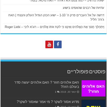
ישעיה נח 1-6 – למה צמנו ולא ראית? – האח מיכאל בנטלי
עדויות של רבנים שהאמינו בישוע
דרשה על אל העברים פרק ה’ 1-10 – ישוע הכהן הגדול העליון והנצחי | האח
ג’ורג’ חליל
וַיִּתְהַלֵּךְ חֲנוֹךְ אֶת הָאֱלֹהִים וְאֵינֶנּוּ כִּי לקח אֹתוֹ אֱלֹהִים – רוג’א ליבי – Roger Liebi
פוסטים פופולריים
האם אלוהים חוזר ? האם אלוהים יעשה סדר
בעולם הזה?
ינואר 30, 2019
1
מדוע אסור לשקר ? מי אמר שאסור לשקר?
ינואר 13, 2019
1