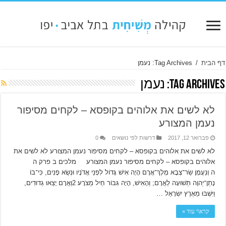
דף הבית
/
Tag Archives: נעמן
Tag Archives:
נעמן
לא לשים את אלוהים בקופסא – לקחים מסיפור
נעמן המצורע
פברואר 12, 2017
דרשות לפי נושאים
0
לא לשים את אלוהים בקופסא – לקחים מסיפור נעמן המצורע לא לשים את
אלוהים בקופסא – לקחים מסיפור נעמן המצורע מלכים ב פרק ה
ה וְנַעֲמָן שַׂר־צְבָא מֶלֶךְ־אֲרָם הָיָה אִישׁ גָּדוֹל לִפְנֵי אֲדֹנָיו וּנְשֻׂא פָנִים, כִּי־בוֹ
נָתַן־יְהוָה תְּשׁוּעָה לַאֲרָם; וְהָאִישׁ, הָיָה גִּבּוֹר חַיִל מְצֹרָע׃ 2וַאֲרָם יָצְאוּ גְדוּדִים,
וַיִּשְׁבּוּ מֵאֶרֶץ יִשְׂרָאֵל …
קרא\י עוד »