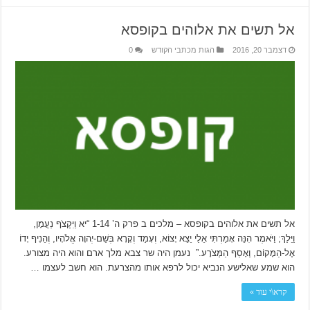
אל תשים את אלוהים בקופסא
דצמבר 20, 2016
הגות מכתבי הקודש
0
אל תשים את אלוהים בקופסא – מלכים ב פרק ה’ 1-14 “יא וַיִּקְצֹף נַעֲמָן,
וַיֵּלַךְ; וַיֹּאמֶר הִנֵּה אָמַרְתִּי אֵלַי יֵצֵא יָצוֹא, וְעָמַד וְקָרָא בְּשֵׁם-יְהוָה אֱלֹהָיו, וְהֵנִיף יָדוֹ
אֶל-הַמָּקוֹם, וְאָסַף הַמְּצֹרָע.” נעמן היה שר צבא מלך ארם והוא היה מצורע.
הוא שמע שאלישע הנביא יכול לרפא אותו מהצרעת. הוא חשב לעצמו …
קרא\י עוד »