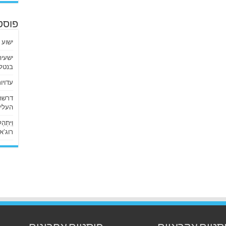
פוסט
ישוע 
בנטלי
עדויו
העליו
וַיִּתְ
רוג’א ליבי