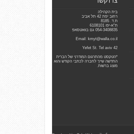
צרו קשר
בית הקהילה
רחוב יפת 42 תל אביב
ת.ד. 8185
ת"א-יפו 6108101
054-3408835 גם בוואטסאפ
Email: kmyt@walla.co.il
42 Yefet St. Tel aviv
*הטקסט מהתרגום המודרני של הברית
החדשה שייך לחברה לכתבי הקודש והוא
מוצג ברשות.