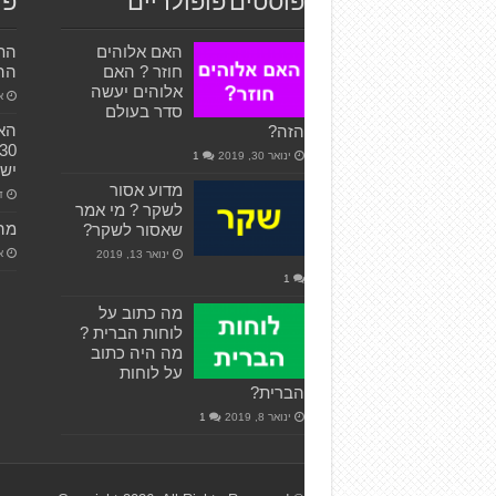
פוסטים פופולריים
פו
האם אלוהים
חוזר ? האם
ההת
אלוהים יעשה
או
סדר בעולם
האם
הזה?
ינואר 30, 2019
1
ישר
מדוע אסור
דצ
לשקר ? מי אמר
מה
שאסור לשקר?
אפ
ינואר 13, 2019
1
מה כתוב על
לוחות הברית ?
מה היה כתוב
על לוחות
הברית?
ינואר 8, 2019
1