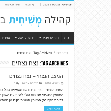
דף הבית
זמני אסיפות
יום שישי , אוגוסט 7 2026
בית
תפריט מהיר
חומר קריאה
ספריית 
דף הבית
/
Tag Archives: נצח נצחים
Tag Archives:
נצח נצחים
המצב הנצחי – נצח נצחים
ינואר 4, 2016
הצהרת אמונה
0
המצב הנצחי – נצח נצחים אנו מאמינים שכל בני
המאמין המשיחי מת הוא הולך להיות עם האדון יש
לקיחת הקהילה) המאמין המשיחי יקום מן המתי
קרא\י עוד »