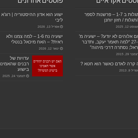
סטים אקראיים
פוסטים אחרונים
התגלות ב 1-7 – פרשנות לספר
ישוע הוא אדון ההיסטוריה | רוג’א
גלות / חזון יוחנן
ליבי
גוסט 12, 2025
אפריל 13, 2026
 אלוהים לא יודע? – ישעיה מ’
ישעיה נח 1-6 – למה צמנו ולא
27-30 “למה תאמר יעקב, ותדבר
ראית? – האח מיכאל בנטלי
אל; נסתרה דרכי מיהוה”
ינואר 12, 2026
מבר 29, 2015
עדויות של
 קרה לאדם כאשר הוא חטא ?
רבנים שהאמינו
בישוע
ריל 9, 2013
דצמבר 24, 2025