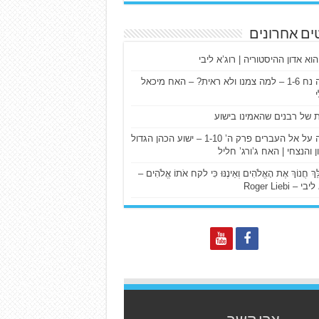
ים אחרונים
הוא אדון ההיסטוריה | רוג’א ליבי
ישעיה נח 1-6 – למה צמנו ולא ראית? – האח מיכאל
ת של רבנים שהאמינו בישוע
דרשה על אל העברים פרק ה’ 1-10 – ישוע הכהן הגדול
ן והנצחי | האח ג’ורג’ חליל
הַלֵּךְ חֲנוֹךְ אֶת הָאֱלֹהִים וְאֵינֶנּוּ כִּי לקח אֹתוֹ אֱלֹהִים –
 – Roger Liebi