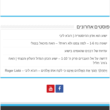
פוסטים אחרונים
ישוע הוא אדון ההיסטוריה | רוג’א ליבי
ישעיה נח 1-6 – למה צמנו ולא ראית? – האח מיכאל בנטלי
עדויות של רבנים שהאמינו בישוע
דרשה על אל העברים פרק ה’ 1-10 – ישוע הכהן הגדול העליון והנצחי | האח
ג’ורג’ חליל
וַיִּתְהַלֵּךְ חֲנוֹךְ אֶת הָאֱלֹהִים וְאֵינֶנּוּ כִּי לקח אֹתוֹ אֱלֹהִים – רוג’א ליבי – Roger Liebi