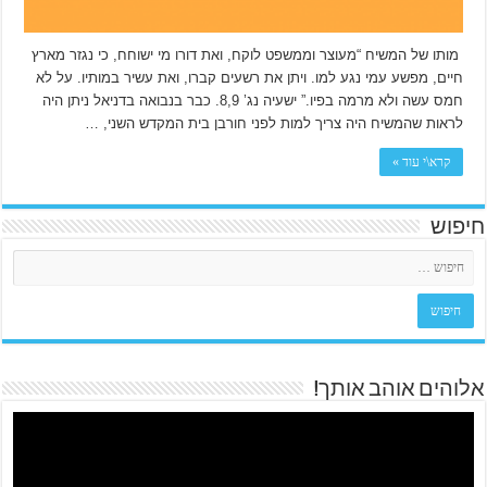
מותו של המשיח “מעוצר וממשפט לוקח, ואת דורו מי ישוחח, כי נגזר מארץ
חיים, מפשע עמי נגע למו. ויתן את רשעים קברו, ואת עשיר במותיו. על לא
חמס עשה ולא מרמה בפיו.” ישעיה נג’ 8,9. כבר בנבואה בדניאל ניתן היה
לראות שהמשיח היה צריך למות לפני חורבן בית המקדש השני, …
קרא\י עוד »
חיפוש
אלוהים אוהב אותך!