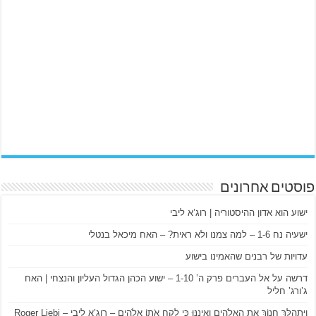
פוסטים אחרונים
ישוע הוא אדון ההיסטוריה | רוג’א ליבי
ישעיה נח 1-6 – למה צמנו ולא ראית? – האח מיכאל בנטלי
עדויות של רבנים שהאמינו בישוע
דרשה על אל העברים פרק ה’ 1-10 – ישוע הכהן הגדול העליון והנצחי | האח
ג’ורג’ חליל
וַיִּתְהַלֵּךְ חֲנוֹךְ אֶת הָאֱלֹהִים וְאֵינֶנּוּ כִּי לקח אֹתוֹ אֱלֹהִים – רוג’א ליבי – Roger Liebi