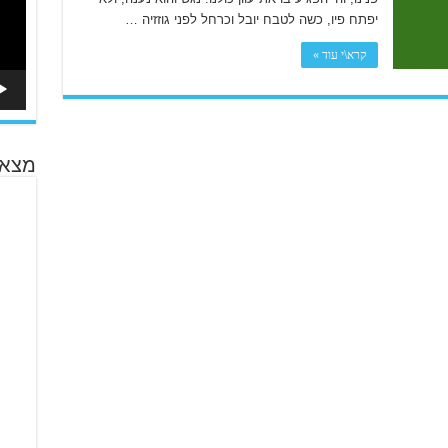
יפתח פיו, כשה לטבח יובל וכרחל לפני גוזזיה …
קרא\י עוד »
מצא 