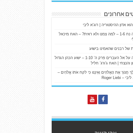
ים אחרונים
הוא אדון ההיסטוריה | רוג’א ליבי
ישעיה נח 1-6 – למה צמנו ולא ראית? – האח מיכאל
ת של רבנים שהאמינו בישוע
דרשה על אל העברים פרק ה’ 1-10 – ישוע הכהן הגדול
ן והנצחי | האח ג’ורג’ חליל
הַלֵּךְ חֲנוֹךְ אֶת הָאֱלֹהִים וְאֵינֶנּוּ כִּי לקח אֹתוֹ אֱלֹהִים –
 – Roger Liebi