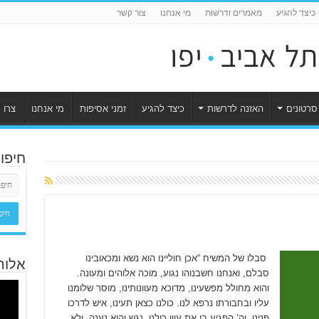
כיצד להגיע
מאמרים ודרשות
מי אנחנו
צור קשר
סרטונים
האזנה לדרשות
כיצד להגיע
זמני אסיפות
מי אנחנו
צרו 
חיפו
סבלו של המשיח “אכן חוליינו הוא נשא ומכאובינו
אלוה
סבלם, ואנחנו חשבנוהו נגוע, מוכה אלוהים ומעונה.
והוא מחולל מפשעינו, מדוכא מעוונותינו, מוסר שלומנו
עליו ובחבורתו נרפא לנו. כולנו כצאן תעינו, איש לדרכו
פנינו, וה’ הפגיע בו את עוון כולנו. נגש והוא נענה, ולא