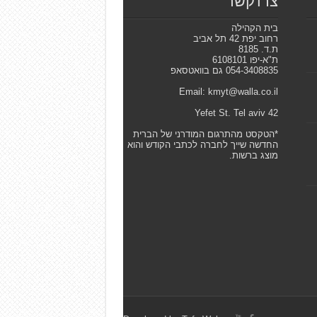
צרו קשר
בית הקהילה
רחוב יפת 42 תל אביב
ת.ד. 8185
ת"א-יפו 6108101
054-3408835 גם בוואטסאפ
Email: kmyt@walla.co.il
42 Yefet St. Tel aviv
*הטקסט מהתרגום המודרני של הברית
החדשה שייך לחברה לכתבי הקודש והוא
מוצג ברשות.