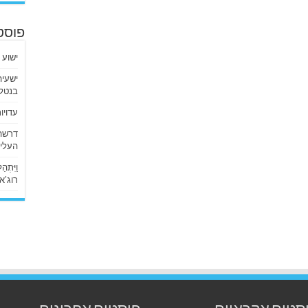
פוסט
ישוע 
בנטלי
עדויו
העליו
וַיִּתְ
רוג’א ליבי