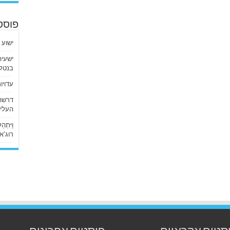
פוסט
ישוע 
בנטלי
עדויו
העליו
וַיִּתְ
רוג’א ליבי