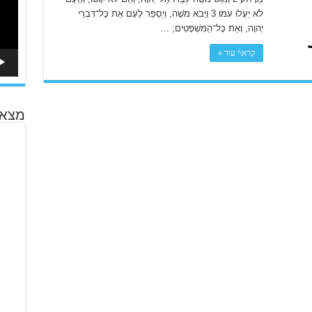
לֹא יַעֲלוּ עִמּוֹ׃ 3 וַיָּבֹא מֹשֶׁה, וַיְסַפֵּר לָעָם אֵת כָּל־דִּבְרֵי
יְהוָה, וְאֵת כָּל־הַמִּשְׁפָּטִים; …
קרא\י עוד »
מצא 