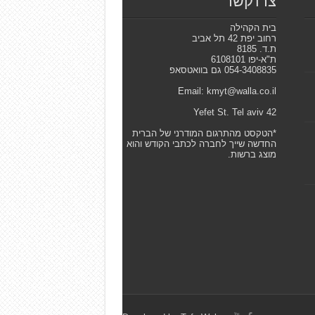
צרו קשר
בית הקהילה
רחוב יפת 42 תל אביב
ת.ד. 8185
ת"א-יפו 6108101
054-3408835 גם בוואטסאפ
Email: kmyt@walla.co.il
42 Yefet St. Tel aviv
*הטקסט מהתרגום המודרני של הברית
החדשה שייך לחברה לכתבי הקודש והוא
מוצג ברשות.