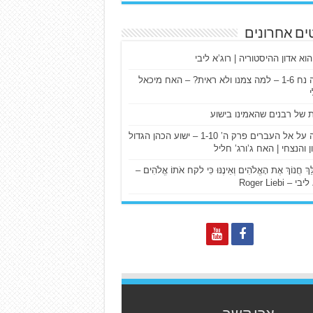
ים אחרונים
הוא אדון ההיסטוריה | רוג’א ליבי
ישעיה נח 1-6 – למה צמנו ולא ראית? – האח מיכאל
ת של רבנים שהאמינו בישוע
דרשה על אל העברים פרק ה’ 1-10 – ישוע הכהן הגדול
ן והנצחי | האח ג’ורג’ חליל
הַלֵּךְ חֲנוֹךְ אֶת הָאֱלֹהִים וְאֵינֶנּוּ כִּי לקח אֹתוֹ אֱלֹהִים –
 – Roger Liebi