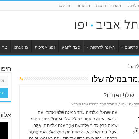
ד להגיע
מאמרים ודרשות
מי אנחנו
צור קשר
סרטונים
האזנה לדרשות
כיצד להגיע
זמני אסיפות
מי אנחנו
צרו 
חיפו
מד במילה שלו
 שלו! ואתם?
על עם ישראל, אלוהים עמד במילה שלו! ואתם?
עם ישראל, אלוהים עמד במילה שלו! ואתם? עם
אלוה
ישראל, אלוהים עמד במילה שלו! ואתם? כתוב בספר
שמות פרק כד: “וְאֶל־מֹשֶׁה אָמַר עֲלֵה אֶל־יְהוָה, אַתָּה
וְאַהֲרֹן נָדָב וַאֲבִיהוּא, וְשִׁבְעִים מִזִּקְנֵי יִשְׂרָאֵל; וְהִשְׁתַּחֲוִיתֶם
מֵרָחֹק׃ 2 וְנִגַּשׁ מֹשֶׁה לְבַדּוֹ אֶל־יְהוָה, וְהֵם לֹא יִגָּשׁוּ; וְהָעָם