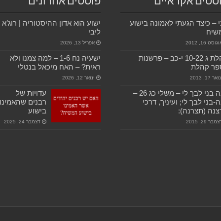
סטים אקראיים
פוסטים אחרונים
 – כיצד הגעתי לאמונה בישוע
ישוע הוא אדון ההיסטוריה | רוג’א
שיח
ליבי
גוסט 16, 2012
אפריל 13, 2026
קהלת ג 10-22 י-כב – פרשנות
ישעיה נח 1-6 – למה צמנו ולא
פר קהלת
ראית? – האח מיכאל בנטלי
ואר 17, 2013
ינואר 12, 2026
תנה בני לבך לי – משלי כג 26 –
עדויות של
-בני לבך לי; ועיניך, דרכי
רבנים שהאמינו
נה (תצרנה):
בישוע
מבר 29, 2015
דצמבר 24, 2025