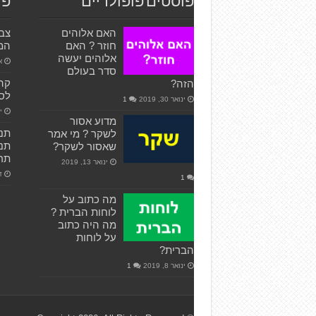
פוסטים פופולריים
פו
האם אלוהים
צבי
חוזר ? האם
המ
אלוהים יעשה
או
סדר בעולם
הזה?
לס
ינואר 30, 2019
1
ינ
מדוע אסור
לשקר ? מי אמר
תנה
שאסור לשקר?
תרצ
ינואר 13, 2019
דצ
1
מה כתוב על
לוחות הברית ?
מה היה כתוב
על לוחות
הברית?
ינואר 8, 2019
1