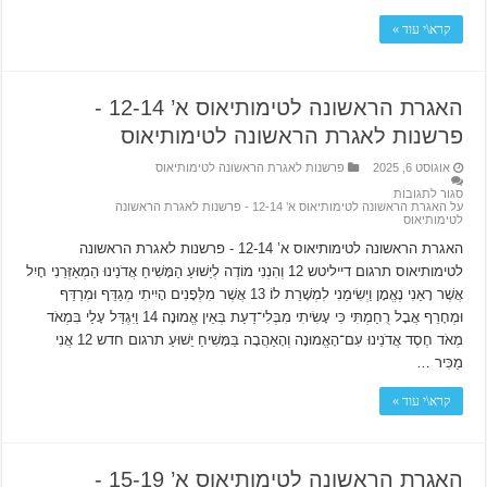
קרא\י עוד »
האגרת הראשונה לטימותיאוס א’ 12-14 ‫-
פרשנות לאגרת הראשונה לטימותיאוס
אוגוסט 6, 2025
פרשנות לאגרת הראשונה לטימותיאוס
סגור לתגובות
על האגרת הראשונה לטימותיאוס א’ 12-14 ‫- פרשנות לאגרת הראשונה
לטימותיאוס
האגרת הראשונה לטימותיאוס א’ 12-14 ‫- פרשנות לאגרת הראשונה
לטימותיאוס תרגום דייליטש 12 וְהִנְנִי מוֹדֶה לְיֵשׁוּעַ הַמָּשִׁיחַ אֲדֹנֵינוּ הַמְאַזְּרֵנִי חָיִל
אֲשֶׁר רָאַנִי נֶאֱמָן וַיְשִׂימֵנִי לִמְשָׁרֵת לוֹ׃ 13 אֲשֶׁר מִלְּפָנִים הָיִיתִי מְגַדֵּף וּמְרַדֵּף
וּמְחָרֵף אֲבָל רֻחַמְתִּי כִּי עָשִׂיתִי מִבְּלִי־דַעַת בְּאֵין אֱמוּנָה׃ 14 וַיִּגְדַּל עָלַי בִּמְאֹד
מְאֹד חֶסֶד אֲדֹנֵינוּ עִם־הָאֱמוּנָה וְהָאַהֲבָה בַּמָּשִׁיחַ יֵשׁוּעַ תרגום חדש 12 אֲנִי
מַכִּיר …
קרא\י עוד »
האגרת הראשונה לטימותיאוס א’ 15-19 ‫-