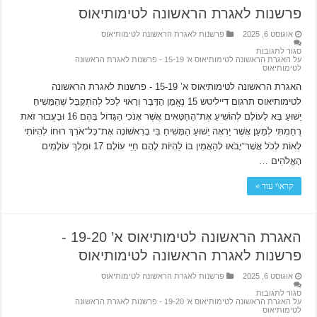
פרשנות לאגרת הראשונה לטימותיאוס
אוגוסט 6, 2025
פרשנות לאגרת הראשונה לטימותיאוס
סגור לתגובות
על האגרת הראשונה לטימותיאוס א’ 15-19 ‫- פרשנות לאגרת הראשונה
לטימותיאוס
האגרת הראשונה לטימותיאוס א’ 15-19 ‫- פרשנות לאגרת הראשונה
לטימותיאוס תרגום דייליטש 15 נֶאֱמָן הַדָּבָר וְרָאוּי לַכֹּל לְהִתְקַבֵּל שֶׁהַמָּשִׁיחַ
יֵשׁוּעַ בָּא לָעוֹלָם לְהוֹשִׁיעַ אֶת־הַחַטָּאִים אֲשֶׁר אָנֹכִי הַגָּדוֹל בָּהֶם׃ 16 וּבַעֲבוּר זֹאת
רֻחַמְתִּי לְמַעַן אֲשֶׁר יַרְאֶה יֵשׁוּעַ הַמָּשִׁיחַ בִּי בָרִאשׁוֹנָה אֶת־כָּל־אֹרֶךְ רוּחוֹ לִהְיוֹתִי
לְאוֹת לְכֹל אֲשֶׁר־יָבֹאוּ לְהַאֲמִין בּוֹ לִהְיוֹת לָהֶם חַיֵּי עוֹלָם׃ 17 וּמֶלֶךְ עוֹלָמִים
הָאֱלֹהִים …
קרא\י עוד »
האגרת הראשונה לטימותיאוס א’ 19-20 ‫-
פרשנות לאגרת הראשונה לטימותיאוס
אוגוסט 6, 2025
פרשנות לאגרת הראשונה לטימותיאוס
סגור לתגובות
על האגרת הראשונה לטימותיאוס א’ 19-20 ‫- פרשנות לאגרת הראשונה
לטימותיאוס