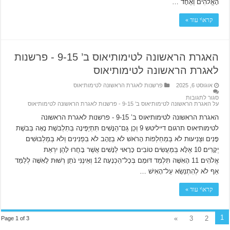
הָאֱלֹהִים וְאֶחָד …
קרא\י עוד »
האגרת הראשונה לטימותיאוס ב’ 9-15 ‫- פרשנות
לאגרת הראשונה לטימותיאוס
אוגוסט 6, 2025
פרשנות לאגרת הראשונה לטימותיאוס
סגור לתגובות
על האגרת הראשונה לטימותיאוס ב’ 9-15 ‫- פרשנות לאגרת הראשונה לטימותיאוס
האגרת הראשונה לטימותיאוס ב’ 9-15 ‫- פרשנות לאגרת הראשונה
לטימותיאוס תרגום דייליטש 9 וְכֵן גַּם־הַנָּשִׁים תִּתְיַפֶּינָה בְּתִלְבּשֶׁת נָאָה בְּבשֶׁת
פָּנִים וּצְנִיעוּת לֹא בְּמַחְלְפוֹת הָרֹאשׁ לֹא בְזָהָב לֹא בִפְנִינִים וְלֹא בְּמַלְבּוּשִׁים
יְקָרִים׃ 10 אֶלָּא בְּמַעֲשִׂים טוֹבִים כָּרָאוּי לַנָּשִׁים אֲשֶׁר בָּחֲרוּ לָהֶן יִרְאַת
אֱלֹהִים׃ 11 הָאִשָּׁה תִּלְמַד דּוּמָם בְּכָל־הַכְנָעָה׃ 12 וְאֵינֶנִּי נֹתֵן רְשׁוּת לָאִשָּׁה לְלַמֵּד
אַף לֹא לְהִתְנַשֵׂא עַל־הָאִישׁ …
קרא\י עוד »
1
»
3
2
Page 1 of 3