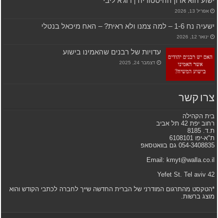
ישוע הוא אדון ההיסטוריה | רוג’א ליבי
אפריל 13, 2026
ישעיה נח 1-6 – למה צמנו ולא ראית? – האח מיכאל בנטלי
ינואר 12, 2026
עדויות של רבנים שהאמינו בישוע
דצמבר 24, 2025
צרו קשר
בית הקהילה
רחוב יפת 42 תל אביב
ת.ד. 8185
ת"א-יפו 6108101
054-3408835 גם בוואטסאפ
Email: kmyt@walla.co.il
42 Yefet St. Tel aviv
*הטקסט מהתרגום המודרני של הברית החדשה שייך לחברה לכתבי הקודש והוא
מוצג ברשות.