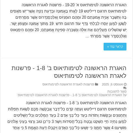
האגרת הראשונה לטימותיאוס א’ 19-20 ‫- פרשנות לאגרת הראשונה
לטימותיאוס תרגום דייליטש 19 לֶאֱחֹז בָּאֱמוּנָה וּבְדַעַת נְקִיָּה אֲשֶׁר־יֵשׁ מֹאֲסִים
בָּהּ וַתִּשָּׁבֵר אֳנִיַּת אֱמוּנָתָם׃ 20 וּמֵהֶם הוּמְנִיּוֹס וַאֲלֶכְסַנְדְּרוֹס אֲשֶׁר מְסַרְתִּים
לַשָׂטָן לְמַעַן יִוָּסְרוּ לְבִלְתִּי גַדֵּף עוֹד׃ תרגום חדש 19 מִתּוֹךְ אֱמוּנָה וּמַצְפּוּן יָשָׁר.
יֵשׁ שֶׁהִשְׁלִיכוּ מֵעֲלֵיהֶם אֶת אֵלֶּה וְנִשְׁבְּרָה סְפִינַת אֱמוּנָתָם; 20 וּמֵהֶם הִימֵנֵאוּס
וַאֲלֶכְּסַנְדֶּר אֲשֶׁר מָסַרְתִּי …
קרא\י עוד »
האגרת הראשונה לטימותיאוס ב’ 1-8 ‫- פרשנות
לאגרת הראשונה לטימותיאוס
אוגוסט 6, 2025
פרשנות לאגרת הראשונה לטימותיאוס
סגור לתגובות
על האגרת הראשונה לטימותיאוס ב’ 1-8 ‫- פרשנות לאגרת הראשונה לטימותיאוס
האגרת הראשונה לטימותיאוס ב’ 1-8 ‫- פרשנות לאגרת הראשונה
לטימותיאוס תרגום דייליטש וְעַתָּה קֹדֶם כָּל־דָּבָר אֲבַקְשָׁה מִכֶּם לָשֵׂאת תְּפִלּוֹת
וְתַחֲנוּנִים וּבַקָּשׁוֹת וְתוֹדוֹת בְּעַד כָּל־בְּנֵי אָדָם׃ 2 בְּעַד הַמְּלָכִים וְכָל־הַשַּׁלִּיטִים
לְמַעַן נִחְיֶה חַיֵּי הַשְׁקֵט וָבֶטַח בְּכָל־חֲסִידוּת וָישֶׁר׃ 3 כִּי־כֵן טוֹב וְרָצוּי בְּעֵינֵי אֱלֹהִים
מוֹשִׁיעֵנוּ׃ 4 אֲשֶׁר חֶפְצוֹ כִּי יִוָּשְׁעוּ כָּל־בְּנֵי הָאָדָם וִיקַבְּלוּ דַּעַת הָאֱמֶת׃ 5 כִּי אֶחָד