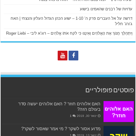
עדויות של רבנים שהאמינו בישוע
דרשה על אל העברים פרק ה’ 1-10 – ישוע הכהן הגדול העליון והנצחי | האח
ג’ורג’ חליל
וַיִּתְהַלֵּךְ חֲנוֹךְ אֶת הָאֱלֹהִים וְאֵינֶנּוּ כִּי לקח אֹתוֹ אֱלֹהִים – רוג’א ליבי – Roger Liebi
פוסטים פופולריים
האם אלוהים חוזר ? האם אלוהים יעשה סדר
בעולם הזה?
ינואר 30, 2019
1
מדוע אסור לשקר ? מי אמר שאסור לשקר?
ינואר 13, 2019
1