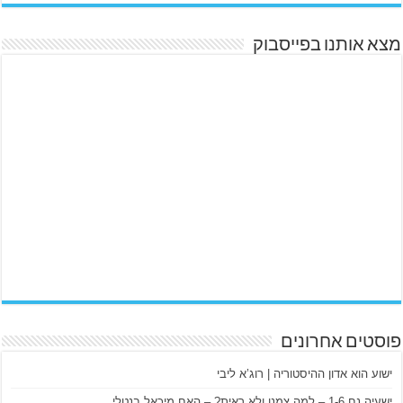
מצא אותנו בפייסבוק
פוסטים אחרונים
ישוע הוא אדון ההיסטוריה | רוג’א ליבי
ישעיה נח 1-6 – למה צמנו ולא ראית? – האח מיכאל בנטלי