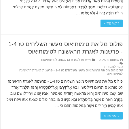
וְרַחֲמִים וְשָׁלוֹם מֵאֵת אֱלֹהִים אָבִינוּ וְהַמָּשִׁיחַ יֵשׁוּעַ אֲדֹנֵינוּ׃ 3 הִנֵּה בְּלֶכְתִּי
לְמַקְדּוֹנְיָא בִּקַּשְׁתִּי מִמְּךָ לָשֶׁבֶת בְּאֶפְסוֹס לְמַעַן תְּצַוֶּה מִקְצָת אֲנָשִׁים לְבִלְתִּי
הוֹרֹת תּוֹרָה זָרָה׃ 4 וְלֹא יָשִׂימוּ …
קרא\י עוד »
פולוס מל את טימותיאוס מעשי השליחים טז 1-4
‫- פרשנות לאגרת הראשונה לטימותיאוס
אוגוסט 6, 2025
פרשנות לאגרת הראשונה לטימותיאוס
סגור לתגובות
על פולוס מל את טימותיאוס מעשי השליחים טז 1-4 ‫- פרשנות לאגרת הראשונה
לטימותיאוס
פולוס מל את טימותיאוס מעשי השליחים טז 1-4 ‫- פרשנות לאגרת הראשונה
לטימותיאוס תרגום דייליטש וַיָּבֹא אֶל־דֶּרְבִּי וְאֶל־לוּסְטְרָא וְהִנֵּה תַּלְמִיד אֶחָד
שָׁם וּשְׁמוֹ טִימוֹתִיּוֹס וְהוּא בֶּן־אִשָּׁה יְהוּדִית מַאֲמִינָה וְאָבִיו יְוָנִי׃ 2 וַיְהִי־לוֹ שֵׁם טוֹב
בְּקֶרֶב הָאַחִים אֲשֶׁר בְּלוּסְתְּרָא וּבְאִיקָנְיוֹן׃ 3 בּוֹ בָחַר פּוֹלוֹס לָצֵאת אִתּוֹ וַיִּקַּח וַיָּמָל
אֹתוֹ לְמַעַן הַיְּהוּדִים אֲשֶׁר בַּמְּקֹמוֹת הָהֵם כִּי …
קרא\י עוד »