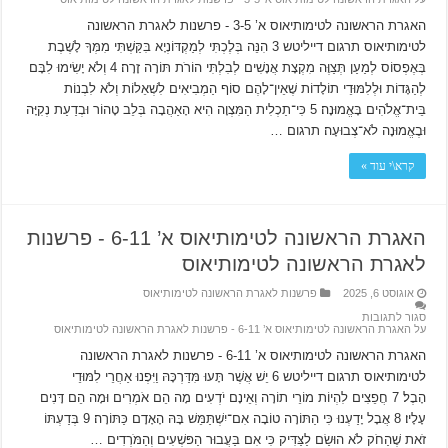
האגרת הראשונה לטימותיאוס א’ 3-5 ‫- פרשנות לאגרת הראשונה
לטימותיאוס תרגום דייליטש 3 הִנֵּה בְּלֶכְתִּי לְמַקְדּוֹנְיָא בִּקַּשְׁתִּי מִמְּךָ לָשֶׁבֶת
בְּאֶפְסוֹס לְמַעַן תְּצַוֶּה מִקְצָת אֲנָשִׁים לְבִלְתִּי הוֹרֹת תּוֹרָה זָרָה׃ 4 וְלֹא יָשִׂימוּ לִבָּם
לְהַגָּדוֹת וּלְלִמּוּדֵי תוֹלָדוֹת שֶׁאֵין־לָהֶם סוֹף הַמְבִיאִים לִשְׁאֵלוֹת וְלֹא לִבְנוֹת
בֵּית־אֱלֹהִים בָּאֱמוּנָה׃ 5 כִּי־תַכְלִית הַמִּצְוָה הִיא הָאַהֲבָה בְּלֵב טָהוֹר וּבְדַעַת נְקִיָּה
וּבֶאֱמוּנָה לֹא־צְבוּעָה׃ תרגום …
קרא\י עוד »
האגרת הראשונה לטימותיאוס א’ 6-11 ‫- פרשנות
לאגרת הראשונה לטימותיאוס
אוגוסט 6, 2025
פרשנות לאגרת הראשונה לטימותיאוס
סגור לתגובות
על האגרת הראשונה לטימותיאוס א’ 6-11 ‫- פרשנות לאגרת הראשונה לטימותיאוס
האגרת הראשונה לטימותיאוס א’ 6-11 ‫- פרשנות לאגרת הראשונה
לטימותיאוס תרגום דייליטש 6 יֵשׁ אֲשֶׁר תָּעוּ מִּדַּרְכָּהּ וַיִּפְנוּ אַחֲרֵי לִמּוּדֵי
הָבֶל׃ 7 חֲפֵצִים לִהְיוֹת מוֹרֵי תוֹרָה וְאֵינָם יֹדְעִים מָה הֵם אֹמְרִים וּמָה הֵם דָּנִים
עָלָיו׃ 8 אֲבָל יָדַעְנוּ כִּי הַתּוֹרָה טוֹבָה אִם־יִשְׁתַּמֵּשׁ בָּהּ הָאָדָם כַּתּוֹרָה׃ 9 בְּדַעְתּוֹ
זֹאת שֶׁהַחֹק לֹא הוּשַׂם לַצַּדִּיק כִּי אִם בַּעֲבוּר הַפּשְׁעִים וְהַמֹּרְדִים …