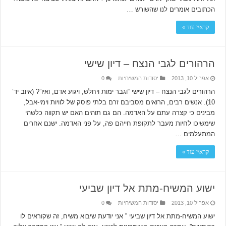
הכתובים אומרים לנו שהשורש …
קרא\י עוד »
הרהורים לגבי הנצח – דיון שישי
אפריל 10, 2013
יסודות המשיחיות
0
הרהורים לגבי הנצח – דיון שישי “וגבר ימות ויחלש, ויגוע אדם, ואיו”? (איוב יד’
10). אנשים רבים, הרואים מסביבם זרם בלתי פוסק של לוויות וימי-אבל,
מבינים כי קצרה עתם על האדמה. הם גם תוהים האם יש תקווה כלשהי
שימשיכו לחיות מעבר לתקופת חייהם פה, על פני האדמה. ישנם אחרים
המתעלמים …
קרא\י עוד »
ישוע המשיח-מתת אל דיון שביעי
אפריל 10, 2013
יסודות המשיחיות
0
ישוע המשיח-מתת אל דיון שביעי ” אני יודעת שיבוא משיח, זה שקוראים לו