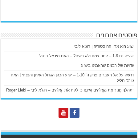
פוסטים אחרונים
ישוע הוא אדון ההיסטוריה | רוג’א ליבי
ישעיה נח 1-6 – למה צמנו ולא ראית? – האח מיכאל בנטלי
עדויות של רבנים שהאמינו בישוע
דרשה על אל העברים פרק ה’ 1-10 – ישוע הכהן הגדול העליון והנצחי | האח
ג’ורג’ חליל
וַיִּתְהַלֵּךְ חֲנוֹךְ אֶת הָאֱלֹהִים וְאֵינֶנּוּ כִּי לקח אֹתוֹ אֱלֹהִים – רוג’א ליבי – Roger Liebi