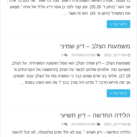
כריסטוס”, אמרה האישה השומרונית לישוע. ענה לה ישוע ” אני המדבר אליך,
אני הוא ” (יוחנן ד’ 25,26). זמן קצר לפני כן אמר דייג גלילי אל אחיו ” מצאנו
את המשיח” (יוחנן א’ 41). הוא זה אשר …
קרא\י עוד »
משמעות הצלב – דיון שמיני
אפריל 10, 2013
יסודות המשיחיות
0
משמעות הצלב – דיון שמיני הצלב הוא סמל האמונה המשיחית. על הצלב,
מושיענו מת. אלוהים שלחנו לבשר על הצלב (הראשונה אל הקורינתים א’
17,18). מליוני בני אדם שמעו כבר כי המשיח מת על הצלב עבור חטאינו.
אך מה פירוש הדבר ? מדוע היה צורך בכך ? מה הוא השיג במותו …
קרא\י עוד »
הלידה החדשה – דיון תשיעי
אפריל 10, 2013
יסודות המשיחיות
0
הלידה החדשה – דיון תשיעי “..אם לא יולד אדם מלמעלה, לא יוכל לראות