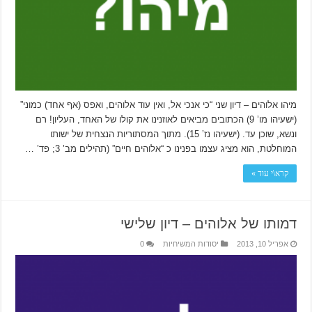
מיהו אלוהים – דיון שני “כי אנכי אל, ואין עוד אלוהים, ואפס (אף אחד) כמוני”
(ישעיהו מו’ 9) הכתובים מביאים לאוזנינו את קולו של האחד, העליון! רם
ונשא, שוכן עד. (ישעיהו נז’ 15). מתוך המסתוריות הנצחית של ישותו
המוחלטת, הוא מציג עצמו בפנינו כ “אלוהים חיים” (תהילים מב’ 3; פד’ …
קרא\י עוד »
דמותו של אלוהים – דיון שלישי
אפריל 10, 2013
יסודות המשיחיות
0