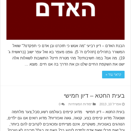
הבנת האדם – דיון רביעי “מה אנוש כי תזכרנו ובן אדם כי תפקדנו?” שואל
המשורר בתהילים (תהלים ח’ 5). גופנו מעפר בא ואל עפר ישוב (בראשית ג’
19). מה אנו? במה חשיבותינו? מהי מטרת חיינו? התשובות לשאלות אלה
ישנו את השקפת החיים שלנו וכן את הדרך בה אנו חיים. מוצא …
קרא\י עוד »
בעית החטא – דיון חמישי
אפריל 10, 2013
יסודות המשיחיות
0
בעית החטא – דיון חמישי מדוע קיימים בעולמנו רשע,סבל,צער מלחמה
ושנאה? מדוע קיימים בצע, קנאה, גאוה ואכזריות? מדוע רואים אנו גם ילדים,
הנוהגים באנוכיות, משקרים, אינם מצייתים ומכאיבים לקרובים להם ביותר,
וכל זאת מבלי שאף אדם ילמדם לנהוג כך? האם זה בגלל סביבה לא טובה?