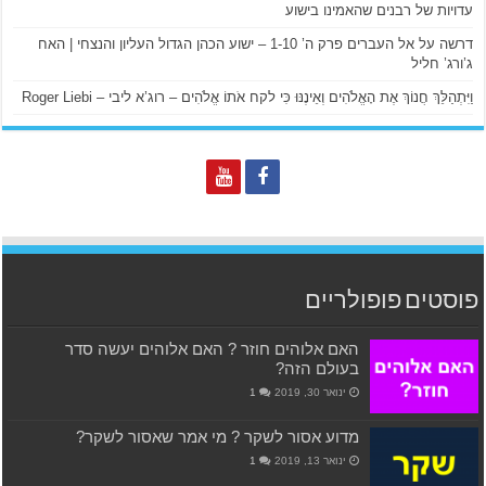
עדויות של רבנים שהאמינו בישוע
דרשה על אל העברים פרק ה’ 1-10 – ישוע הכהן הגדול העליון והנצחי | האח
ג’ורג’ חליל
וַיִּתְהַלֵּךְ חֲנוֹךְ אֶת הָאֱלֹהִים וְאֵינֶנּוּ כִּי לקח אֹתוֹ אֱלֹהִים – רוג’א ליבי – Roger Liebi
פוסטים פופולריים
האם אלוהים חוזר ? האם אלוהים יעשה סדר
בעולם הזה?
ינואר 30, 2019
1
מדוע אסור לשקר ? מי אמר שאסור לשקר?
ינואר 13, 2019
1