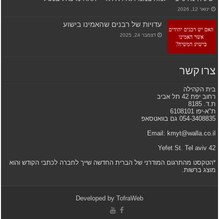
ינואר 12, 2026
עדויות של רבנים שהאמינו בישוע
דצמבר 24, 2025
צרו קשר
בית הקהילה
רחוב יפת 42 תל אביב
ת.ד. 8185
ת"א-יפו 6108101
054-3408835 גם בוואטסאפ
Email: kmyt@walla.co.il
42 Yefet St. Tel aviv
*הטקסט מהתרגום המודרני של הברית החדשה שייך לחברה לכתבי הקודש והוא
מוצג ברשות.
Developed by
TofraWeb