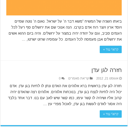
ביאתו השניה של המשיח “משא דבר ה’ על ישראל. נאום ה’ נוטה שמיים
ויוסד ארץ ויוצר רוח אדם בקרבו. הנה אנוכי שם את ירושלים סף רעל לכל
העמים סביב, וגם על יהודה יהיה במצור על ירושלים. והיה ביום ההוא אשים
את ירושלים אבן מעמסה לכל העמים. כל עומסיה שרוט ישרטו, …
קרא\י עוד »
חזרה לגן עדן
אוגוסט 21, 2012
קריאת מאמרים
0
חזרה לגן עדן בראשית ברא אלוהים את האדם ונתן לו לחיות בגן עדן. אדם
יכול היה לחיות לנצח בגן עדן, בנוכחות אלוהים. אלוהים רצה שהאדם יהיה
קרוב אליו ושיהיה לו קשר עימו, כמו קשר שיש לאב עם בנו. דבר אחד בלבד
היה אסור לאדם לעשות בגן עדן, לאכול מפרי עץ …
קרא\י עוד »