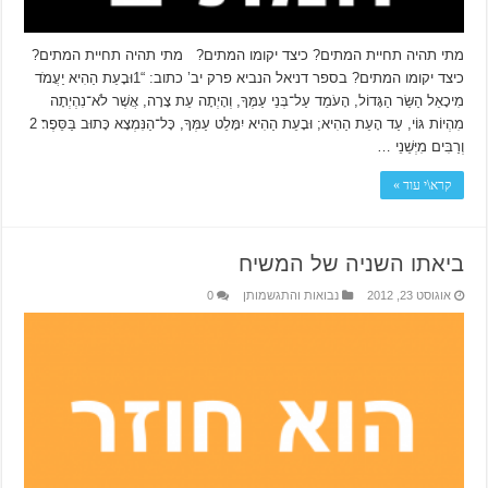
מתי תהיה תחיית המתים? כיצד יקומו המתים? מתי תהיה תחיית המתים?
כיצד יקומו המתים? בספר דניאל הנביא פרק יב’ כתוב: “1וּבָעֵת הַהִיא יַעֲמֹד
מִיכָאֵל הַשַּׂר הַגָּדוֹל, הָעֹמֵד עַל־בְּנֵי עַמֶּךָ, וְהָיְתָה עֵת צָרָה, אֲשֶׁר לֹא־נִהְיְתָה
מִהְיוֹת גּוֹי, עַד הָעֵת הַהִיא; וּבָעֵת הַהִיא יִמָּלֵט עַמְּךָ, כָּל־הַנִּמְצָא כָּתוּב בַּסֵּפֶר׃ 2
וְרַבִּים מִיְּשֵׁנֵי …
קרא\י עוד »
ביאתו השניה של המשיח
אוגוסט 23, 2012
נבואות והתגשמותן
0