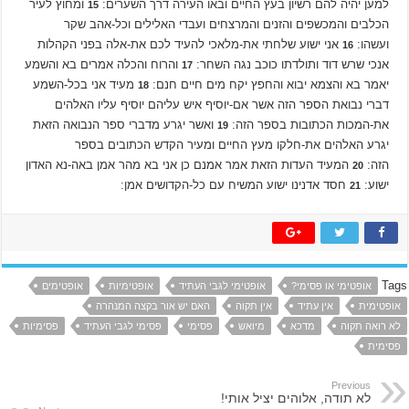
למען יהיה להם רשיון בעץ החיים ובאו העירה דרך השערים:
ומחוץ לעיר
15
הכלבים והמכשפים והזנים והמרצחים ועבדי האלילים וכל-אהב שקר
ועשהו:
אני ישוע שלחתי את-מלאכי להעיד לכם את-אלה בפני הקהלות
16
אנכי שרש דוד ותולדתו כוכב נגה השחר:
והרוח והכלה אמרים בא והשמע
17
יאמר בא והצמא יבוא והחפץ יקח מים חיים חנם:
מעיד אני בכל-השמע
18
דברי נבואת הספר הזה אשר אם-יוסיף איש עליהם יוסיף עליו האלהים
את-המכות הכתובות בספר הזה:
ואשר יגרע מדברי ספר הנבואה הזאת
19
יגרע האלהים את-חלקו מעץ החיים ומעיר הקדש הכתובים בספר
הזה:
המעיד העדות הזאת אמר אמנם כן אני בא מהר אמן באה-נא האדון
20
ישוע:
חסד אדנינו ישוע המשיח עם כל-הקדושים אמן:
21
Tags
אופטימי או פסימי?
אופטימי לגבי העתיד
אופטימיות
אופטימים
אופטימית
אין עתיד
אין תקוה
האם יש אור בקצה המנהרה
לא רואה תקוה
מדכא
מיואש
פסימי
פסימי לגבי העתיד
פסימיות
פסימית
Previous
לא תודה, אלוהים יציל אותי!