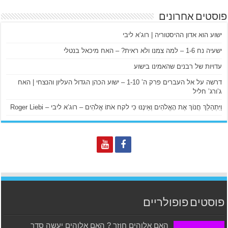
פוסטים אחרונים
ישוע הוא אדון ההיסטוריה | רוג’א ליבי
ישעיה נח 1-6 – למה צמנו ולא ראית? – האח מיכאל בנטלי
עדויות של רבנים שהאמינו בישוע
דרשה על אל העברים פרק ה’ 1-10 – ישוע הכהן הגדול העליון והנצחי | האח
ג’ורג’ חליל
וַיִּתְהַלֵּךְ חֲנוֹךְ אֶת הָאֱלֹהִים וְאֵינֶנּוּ כִּי לקח אֹתוֹ אֱלֹהִים – רוג’א ליבי – Roger Liebi
פוסטים פופולריים
האם אלוהים חוזר ? האם אלוהים יעשה סדר