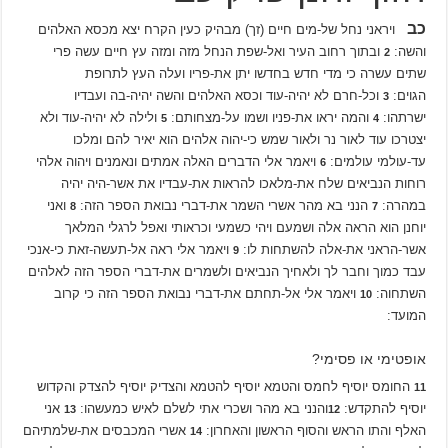
כב
ויראני נחל של-מים חיים (זך) מבהיק כעין הקרח יצא מכסא האלהים
והשה:
ובתוך רחוב העיר ואל-שפת הנחל מזה ומזה עץ חיים עשה פרי
2
שתים עשרה כי מדי חדש בחדשו יתן את-פריו ועלה העץ לתרופת
הגוים:
וכל-חרם לא יהיה-עוד וכסא האלהים והשה יהיה-בה ועבדיו
3
ישרתהו:
והמה יראו את-פניו ושמו על-מצחותם:
ולילה לא יהיה-עוד ולא
5
4
יצטרכו עוד לאור נר ולאור שמש כי-יהוה אלהים הוא יאיר להם ומלכו
עד-עולמי עולמים:
ויאמר אלי הדברים האלה אמתים ונאמנים ויהוה אלהי
6
רוחות הנביאים שלח את-מלאכו להראות את-עבדיו את אשר-היה יהיה
במהרה:
הנני בא מהר אשרי השמר את-דברי נבואת הספר הזה:
ואני
8
7
יוחנן הוא הראה אלה ושמעם ויהי כשמעי וכראותי ואפל לרגלי המלאך
אשר-הראני את-אלה להשתחות לו:
ויאמר אלי ראה אל-תעשה-זאת כי-אנכי
9
עבד כמוך וחבר לך ולאחיך הנביאים ולשמרים את-דברי הספר הזה לאלהים
השתחוה:
ויאמר אלי אל-תחתם את-דברי נבואת הספר הזה כי קרוב
10
המועד:
אופטימי או פסימי?
החומס יוסיף לחמס והטמא יוסיף להטמא והצדיק יוסיף להצדק והקדוש
11
יוסיף להתקדש:
והנני בא מהר ושכרי אתי לשלם לאיש כמעשהו:
אני
13
12
האלף והתו הראש והסוף הראשון והאחרון:
אשרי המכבסים את-שלמתיהם
14