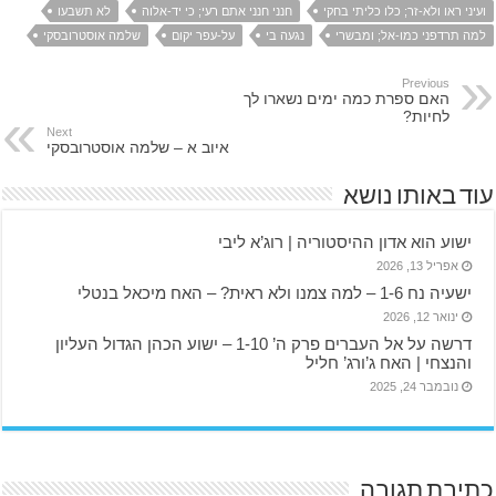
ועיני ראו ולא-זר; כלו כליתי בחקי
חנני חנני אתם רעי; כי יד-אלוה
לא תשבעו
למה תרדפני כמו-אל; ומבשרי
נגעה בי
על-עפר יקום
שלמה אוסטרובסקי
Previous
האם ספרת כמה ימים נשארו לך
לחיות?
Next
איוב א – שלמה אוסטרובסקי
עוד באותו נושא
ישוע הוא אדון ההיסטוריה | רוג’א ליבי
אפריל 13, 2026
ישעיה נח 1-6 – למה צמנו ולא ראית? – האח מיכאל בנטלי
ינואר 12, 2026
דרשה על אל העברים פרק ה’ 1-10 – ישוע הכהן הגדול העליון
והנצחי | האח ג’ורג’ חליל
נובמבר 24, 2025
כתיבת תגובה