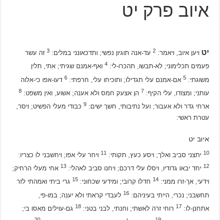
איוב פרק יט
3
2
יט
ויען איוב, ויאמר:
עד-אנה תוגיון נפשי; ותדכאונני במלים:
זה עשר
4
פעמים תכלימוני; לא-תבשו, תהכרו-לי:
ואף-אמנם שגיתי; אתי, תלין
6
5
משוגתי:
אם-אמנם עלי תגדילו; ותוכיחו עלי, חרפתי:
דעו-אפו כי-אלוה
8
7
עותני; ומצודו, עלי הקיף:
הן אצעק חמס ולא אענה; אשוע, ואין משפט:
9
ארחי גדר ולא אעבור; ועל נתיבותי, חשך ישים:
כבודי מעלי הפשיט; ויסר,
עטרת ראשי:
איוב יט
11
10
יתצני סביב ואלך; ויסע כעץ, תקותי:
ויחר עלי אפו; ויחשבני לו כצריו:
13
12
יחד יבאו גדודיו, ויסלו עלי דרכם; ויחנו סביב לאהלי:
אחי מעלי הרחיק;
15
14
וידעי, אך-זרו ממני:
חדלו קרובי; ומידעי שכחוני:
גרי ביתי ואמהתי לזר
16
תחשבני; נכרי, הייתי בעיניהם:
לעבדי קראתי ולא יענה; במו-פי,
18
17
אתחנן-לו:
רוחי זרה לאשתי; וחנתי, לבני בטני:
גם-עוילים מאסו בי;
20
19