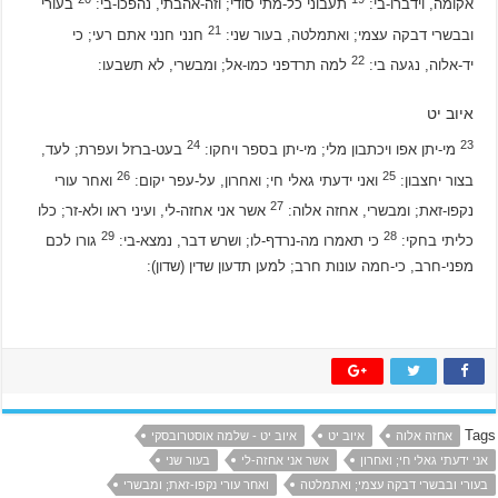
אקומה, וידברו-בי:
תעבוני כל-מתי סודי; וזה-אהבתי, נהפכו-בי:
בעורי
21
ובבשרי דבקה עצמי; ואתמלטה, בעור שני:
חנני חנני אתם רעי; כי
22
יד-אלוה, נגעה בי:
למה תרדפני כמו-אל; ומבשרי, לא תשבעו:
איוב יט
24
23
מי-יתן אפו ויכתבון מלי; מי-יתן בספר ויחקו:
בעט-ברזל ועפרת; לעד,
26
25
בצור יחצבון:
ואני ידעתי גאלי חי; ואחרון, על-עפר יקום:
ואחר עורי
27
נקפו-זאת; ומבשרי, אחזה אלוה:
אשר אני אחזה-לי, ועיני ראו ולא-זר; כלו
29
28
כליתי בחקי:
כי תאמרו מה-נרדף-לו; ושרש דבר, נמצא-בי:
גורו לכם
מפני-חרב, כי-חמה עונות חרב; למען תדעון שדין (שדון):
Tags
אחזה אלוה
איוב יט
איוב יט - שלמה אוסטרובסקי
אני ידעתי גאלי חי; ואחרון
אשר אני אחזה-לי
בעור שני
בעורי ובבשרי דבקה עצמי; ואתמלטה
ואחר עורי נקפו-זאת; ומבשרי