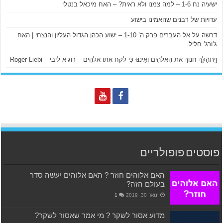
ישעיה נח 1-6 – למה צמנו ולא ראית? – האח מיכאל בנטלי
עדויות של רבנים שהאמינו בישוע
דרשה על אל העברים פרק ה’ 1-10 – ישוע הכהן הגדול העליון והנצחי | האח
ג’ורג’ חליל
וַיִּתְהַלֵּךְ חֲנוֹךְ אֶת הָאֱלֹהִים וְאֵינֶנּוּ כִּי לקח אֹתוֹ אֱלֹהִים – רוג’א ליבי – Roger Liebi
פוסטים פופולריים
האם אלוהים חוזר ? האם אלוהים יעשה סדר
בעולם הזה?
ינואר 30, 2019
1
מדוע אסור לשקר ? מי אמר שאסור לשקר?