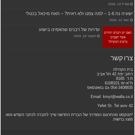
אפריל 13, 2026
ישעיה נח 1-6 – למה צמנו ולא ראית? – האח מיכאל בנטלי
ינואר 12, 2026
עדויות של רבנים שהאמינו בישוע
דצמבר 24, 2025
צרו קשר
בית הקהילה
רחוב יפת 42 תל אביב
ת.ד. 8185
ת"א-יפו 6108101
054-3408835 גם בוואטסאפ
Email: kmyt@walla.co.il
42 Yefet St. Tel aviv
*הטקסט מהתרגום המודרני של הברית החדשה שייך לחברה לכתבי הקודש והוא
מוצג ברשות.