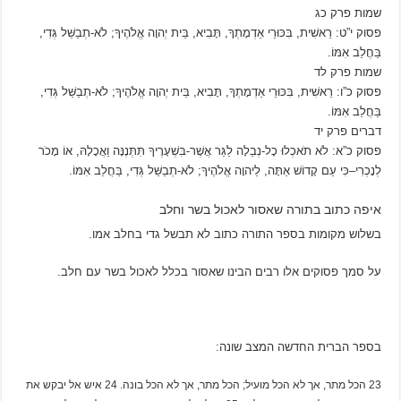
שמות פרק כג
פסוק י”ט: רֵאשִׁית, בִּכּוּרֵי אַדְמָתְךָ, תָּבִיא, בֵּית יְהוָה אֱלֹהֶיךָ; לֹא-תְבַשֵּׁל גְּדִי,
בַּחֲלֵב אִמּוֹ.
שמות פרק לד
פסוק כ”ו: רֵאשִׁית, בִּכּוּרֵי אַדְמָתְךָ, תָּבִיא, בֵּית יְהוָה אֱלֹהֶיךָ; לֹא-תְבַשֵּׁל גְּדִי,
בַּחֲלֵב אִמּוֹ.
דברים פרק יד
פסוק כ”א: לֹא תֹאכְלוּ כָל-נְבֵלָה לַגֵּר אֲשֶׁר-בִּשְׁעָרֶיךָ תִּתְּנֶנָּה וַאֲכָלָהּ, אוֹ מָכֹר
לְנָכְרִי–כִּי עַם קָדוֹשׁ אַתָּה, לַיהוָה אֱלֹהֶיךָ; לֹא-תְבַשֵּׁל גְּדִי, בַּחֲלֵב אִמּוֹ.
איפה כתוב בתורה שאסור לאכול בשר וחלב
בשלוש מקומות בספר התורה כתוב לא תבשל גדי בחלב אמו.
על סמך פסוקים אלו רבים הבינו שאסור בכלל לאכול בשר עם חלב.
בספר הברית החדשה המצב שונה:
23 הכל מתר, אך לא הכל מועיל; הכל מתר, אך לא הכל בונה. 24 איש אל יבקש את