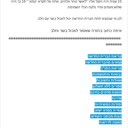
15 שנית היה הקול אליו: “לאשר טהר אלהים, אתה אל תקרא ‘טמא’.” 16 כך היה
שלוש פעמים ומיד נלקח הכלי השמימה.
לכן מי שנמצא תחת הברית החדשה יכול לאכול בשר עם חלב.
איפה כתוב בתורה שאסור לאכול בשר וחלב
=================================================
=======
קריאת הברית החדשה
קטעים מהברית החדשה
קריאת התנ”ך
נבואות והתגשמותן
שאלות ותשובות
ספרים ללא תשלום
הזמנת סרטים בחינם
עדויות
יסודות המשיחיות
צפייה בסרט ישוע
הגות מכתבי הקודש
האזנה לדרשות