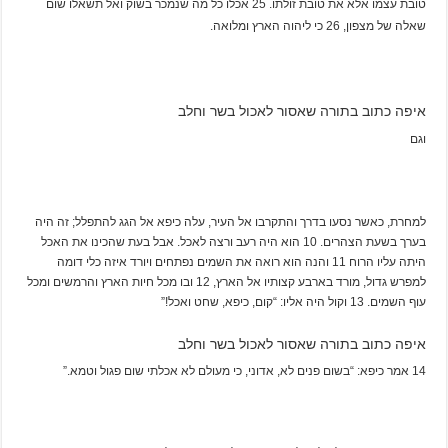
טובת עצמו אלא את טובת זולתו. 25 אכלו כל מה שנמכר בשוק ואל תשאלו שום
שאלה של מצפון, 26 כי ליהוה הארץ ומלואה.
איפה כתוב בתורה שאסור לאכול בשר וחלב
וגם
למחרת, כאשר נסעו בדרך והתקרבו אל העיר, עלה כיפא אל הגג להתפלל; זה היה
בערך בשעת הצהרים. 10 הוא היה רעב ורצה לאכל. אבל בעת שהכינו את האכל
היתה עליו הרוח 11 והנה הוא רואה את השמים נפתחים ויורד איזה כלי דומה
למפרש גדול, מורד בארבע קצותיו אל הארץ, 12 ובו מכל חיות הארץ והרמשים ומכל
עוף השמים. 13 וקול היה אליו: “קום, כיפא, שחט ואכל!”
איפה כתוב בתורה שאסור לאכול בשר וחלב
14 אמר כיפא: “בשום פנים לא, אדוני, כי מעולם לא אכלתי שום פגול וטמא.”