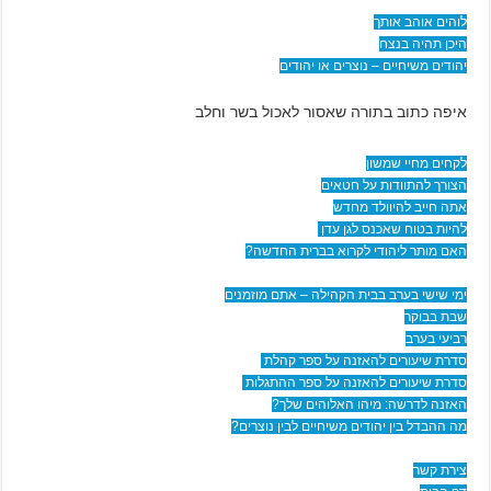
לוהים אוהב אותך
היכן תהיה בנצח
יהודים משיחיים – נוצרים או יהודים
איפה כתוב בתורה שאסור לאכול בשר וחלב
לקחים מחיי שמשון
הצורך להתוודות על חטאים
אתה חייב להיוולד מחדש
להיות בטוח שאכנס לגן עדן
האם מותר ליהודי לקרוא בברית החדשה?
ימי שישי בערב בבית הקהילה – אתם מוזמנים
שבת בבוקר
רביעי בערב
סדרת שיעורים להאזנה על ספר קהלת
סדרת שיעורים להאזנה על ספר ההתגלות
האזנה לדרשה: מיהו האלוהים שלך?
מה ההבדל בין יהודים משיחיים לבין נוצרים?
צירת קשר