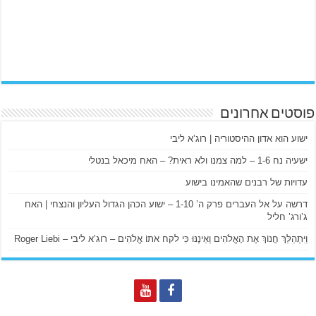
פוסטים אחרונים
ישוע הוא אדון ההיסטוריה | רוג’א ליבי
ישעיה נח 1-6 – למה צמנו ולא ראית? – האח מיכאל בנטלי
עדויות של רבנים שהאמינו בישוע
דרשה על אל העברים פרק ה’ 1-10 – ישוע הכהן הגדול העליון והנצחי | האח
ג’ורג’ חליל
וַיִּתְהַלֵּךְ חֲנוֹךְ אֶת הָאֱלֹהִים וְאֵינֶנּוּ כִּי לקח אֹתוֹ אֱלֹהִים – רוג’א ליבי – Roger Liebi