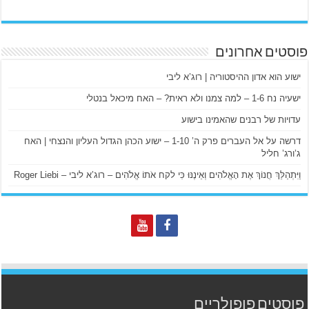
פוסטים אחרונים
ישוע הוא אדון ההיסטוריה | רוג’א ליבי
ישעיה נח 1-6 – למה צמנו ולא ראית? – האח מיכאל בנטלי
עדויות של רבנים שהאמינו בישוע
דרשה על אל העברים פרק ה’ 1-10 – ישוע הכהן הגדול העליון והנצחי | האח
ג’ורג’ חליל
וַיִּתְהַלֵּךְ חֲנוֹךְ אֶת הָאֱלֹהִים וְאֵינֶנּוּ כִּי לקח אֹתוֹ אֱלֹהִים – רוג’א ליבי – Roger Liebi
פוסטים פופולריים