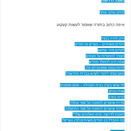
האזנה לדרשות
לוהים אוהב אותך
איפה כתוב בתורה שאסור לעשות קעקוע
היכן תהיה בנצח
יהודים משיחיים – נוצרים או יהודים
לקחים מחיי שמשון
הצורך להתוודות על חטאים
אתה חייב להיוולד מחדש
להיות בטוח שאכנס לגן עדן
האם מותר ליהודי לקרוא בברית החדשה?
ימי שישי בערב בבית הקהילה – אתם מוזמנים
שבת בבוקר
רביעי בערב
סדרת שיעורים להאזנה על ספר קהלת
סדרת שיעורים להאזנה על ספר ההתגלות
האזנה לדרשה: מיהו האלוהים שלך?
מה ההבדל בין יהודים משיחיים לבין נוצרים?