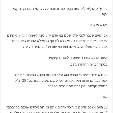
כח וְשֶׂרֶט לָנֶפֶשׁ, לֹא תִתְּנוּ בִּבְשַׂרְכֶם, וּכְתֹבֶת קַעֲקַע, לֹא תִתְּנוּ בָּכֶם: אֲנִי,
יְהוָה.
ויקרא פרק יט
אנו רואים שכבר לפני אלפי שנים בני אדם ידעו כיצד לעשות קעקוע. אלוהים
לא אהב זאת ואסר זאת כי הוא ברא לנו גוף שהוא לא הסכים שאנו נהרוס
אותו. הגוף שאלוהים ברא לנו הוא גוף יפה ואל לנו להשחית אותו.
איפה כתוב בתורה שאסור לעשות קעקוע
בספר הברית החדשה כתוב:
האם אינכם יודעים כי גופכם הוא היכל של רוח הקדש השוכנת בתוככם,
אשר קבלתם אותה מאת אלהים, וכי אינכם שיכים לעצמכם? 20 הלא
במחיר נקניתם, לכן כבדו את אלהים בגופכם.
וגם
16 האם אינכם יודעים כי היכל אלהים אתם וכי רוח אלהים שוכנת בקרבכם?
17 אם ישחית איש את היכל אלהים, אלהים ישחית אותו; כי היכל האלהים