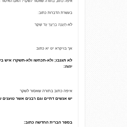
איפה כתוב בתורה שאסור לשקר? האם האיסור ה
בעשרת הדברות כתוב:
לֹא
-תַעֲנֶה בְרֵעֲךָ עֵד
שָׁקֶר
אך בויקרא יט יא כתוב
לא תגנבו; ולא-תכחשו ולא-תשקרו איש בע
יהוה:
איפה כתוב בתורה שאסור לשקר
יש אנשים דתיים וגם רבנים אשר טוענים 
בספר הברית החדשה כתוב: