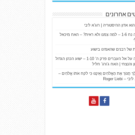
ים אחרונים
הוא אדון ההיסטוריה | רוג’א ליבי
ישעיה נח 1-6 – למה צמנו ולא ראית? – האח מיכאל
ת של רבנים שהאמינו בישוע
דרשה על אל העברים פרק ה’ 1-10 – ישוע הכהן הגדול
ן והנצחי | האח ג’ורג’ חליל
הַלֵּךְ חֲנוֹךְ אֶת הָאֱלֹהִים וְאֵינֶנּוּ כִּי לקח אֹתוֹ אֱלֹהִים –
 – Roger Liebi