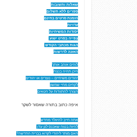
שאלות ותשובות
ספרים ללא תשלום
הזמנת סרטים בחינם
עדויות
יסודות המשיחיות
צפייה בסרט ישוע
הגות מכתבי הקודש
האזנה לדרשות
לוהים אוהב אותך
היכן תהיה בנצח
יהודים משיחיים – נוצרים או יהודים
לקחים מחיי שמשון
הצורך להתוודות על חטאים
איפה כתוב בתורה שאסור לשקר
אתה חייב להיוולד מחדש
להיות בטוח שאכנס לגן עדן
האם מותר ליהודי לקרוא בברית החדשה?