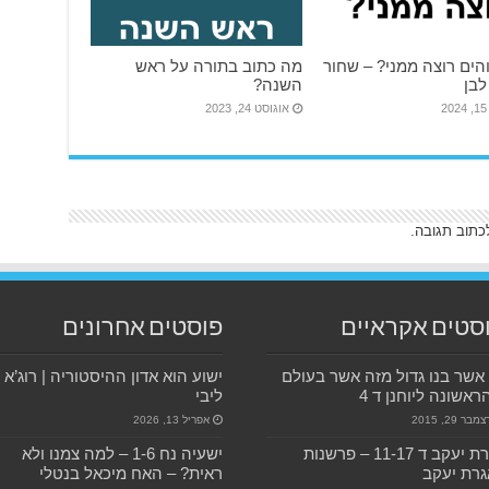
הים רוצה ממני? – שחור
מה כתוב בתורה על ראש
לבן
השנה?
2
אוגוסט 24, 2023
כתוב תגובה.
סטים אקראיים
פוסטים אחרונים
אשר בנו גדול מזה אשר בעולם
ישוע הוא אדון ההיסטוריה | רוג’א
ראשונה ליוחנן ד 4
ליבי
מבר 29, 2015
אפריל 13, 2026
אגרת יעקב ד 11-17 – פרשנות
ישעיה נח 1-6 – למה צמנו ולא
רת יעקב
ראית? – האח מיכאל בנטלי