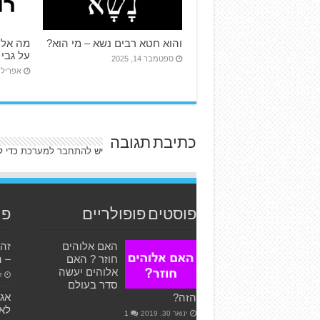
והוא חטא רבים נשא – מי הוא?
מה אלו
על גבי 
ספטמבר 14, 2025
אפריל 15, 024
כתיבת תגובה
יש
להתחבר למערכת
כדי ל
פוסטים פופולריים
פו
האם אלוהים
זה 
חוזר ? האם
– ה
אלוהים יעשה
דצ
סדר בעולם
הזה?
לאג
ינואר 30, 2019
1