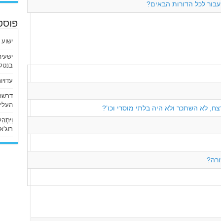
בור לכל הדורות הבאים?
פוסט
ישוע 
בנטלי
עדויו
העליו
, לא השתכר ולא היה בלתי מוסרי וכו’?
וַיִּתְ
רוג’א ליבי
רה?