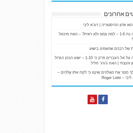
ים אחרונים
הוא אדון ההיסטוריה | רוג’א ליבי
ישעיה נח 1-6 – למה צמנו ולא ראית? – האח מיכאל
ת של רבנים שהאמינו בישוע
דרשה על אל העברים פרק ה’ 1-10 – ישוע הכהן הגדול
ן והנצחי | האח ג’ורג’ חליל
הַלֵּךְ חֲנוֹךְ אֶת הָאֱלֹהִים וְאֵינֶנּוּ כִּי לקח אֹתוֹ אֱלֹהִים –
 – Roger Liebi