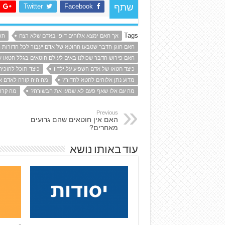
Twitter
Facebook
שתף
Tags
אך האם ימצא אלוהים דופי באדם שלא רצח
הא
האם הוגן הדבר שטבעו החוטא של אדם יעבור לכל הדורות 
האם פירוש הדבר שכולנו באים לעולם חוטאים בגלל חטאו 
כיצד חטאו של אדם השפיע על ילדיו
כיצד תוכל להוכיח
מדוע נתן אלוהים לחטא לחדור?
מה היה קורה לאדם א
מה עם אלו שאף פעם לא שמעו את הבשורה?
מה קרה
Previous
האם אין חוטאים שהם גרועים
מאחרים?
עוד באותו נושא