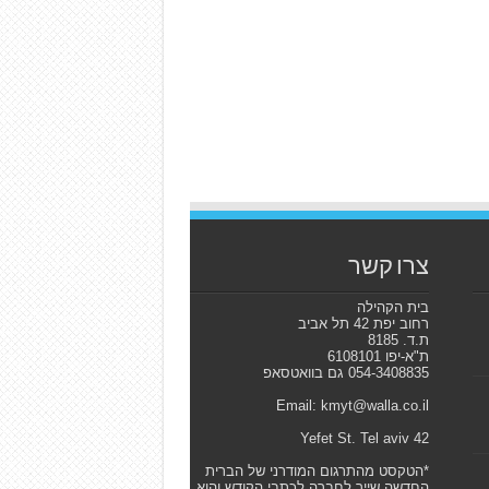
צרו קשר
בית הקהילה
רחוב יפת 42 תל אביב
ת.ד. 8185
ת"א-יפו 6108101
054-3408835 גם בוואטסאפ
Email: kmyt@walla.co.il
42 Yefet St. Tel aviv
*הטקסט מהתרגום המודרני של הברית
החדשה שייך לחברה לכתבי הקודש והוא