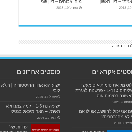
מת” – דיון ראשון
מיהו אלוהים – דיון שני
2
אפריל 10, 2013
כתוב תגובה.
סטים אקראיים
פוסטים אחרונים
וס מל את טימותיאוס מעשי
ישוע הוא אדון ההיסטוריה | רוג’א
השליחים טז 1-4 ‫- פרשנות לאגרת
ליבי
שונה לטימותיאוס
אפריל 13, 2026
גוסט 6, 2025
ישעיה נח 1-6 – למה צמנו ולא
 אני יכול להוושע, אפילו אם
ראית? – האח מיכאל בנטלי
 לא מהנבחרים?
ינואר 12, 2026
ריל 9, 2013
עדויות של