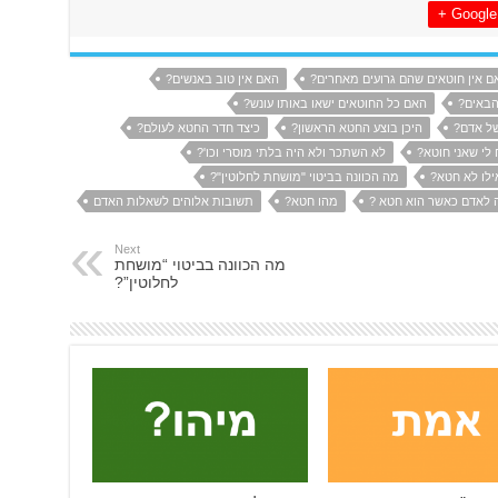
Google +
ם אין חוטאים שהם גרועים מאחרים?
האם אין טוב באנשים?
הבאים?
האם כל החוטאים ישאו באותו עונש?
של אדם?
היכן בוצע החטא הראשון?
כיצד חדר החטא לעולם?
 לי שאני חוטא?
לא השתכר ולא היה בלתי מוסרי וכו'?
ילו לא חטא?
מה הכוונה בביטוי "מושחת לחלוטין"?
 לאדם כאשר הוא חטא ?
מהו חטא?
תשובות אלוהים לשאלות האדם
Next
מה הכוונה בביטוי “מושחת
לחלוטין”?