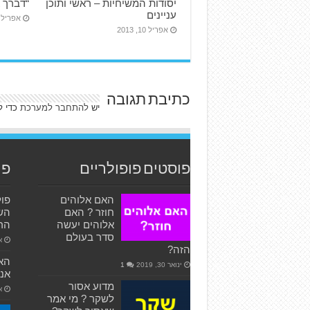
יסודות המשיחיות – ראשי ותוכן
“דברך א
עניינים
אפריל 10, 013
אפריל 10, 2013
כתיבת תגובה
יש
להתחבר למערכת
כדי ל
פוסטים פופולריים
פו
האם אלוהים
פול
חוזר ? האם
אלוהים יעשה
הרא
סדר בעולם
או
הזה?
האם
ינואר 30, 2019
1
אני
מדוע אסור
אפ
לשקר ? מי אמר