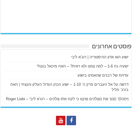
פוסטים אחרונים
ישוע הוא אדון ההיסטוריה | רוג’א ליבי
ישעיה נח 1-6 – למה צמנו ולא ראית? – האח מיכאל בנטלי
עדויות של רבנים שהאמינו בישוע
דרשה על אל העברים פרק ה’ 1-10 – ישוע הכהן הגדול העליון והנצחי | האח
ג’ורג’ חליל
וַיִּתְהַלֵּךְ חֲנוֹךְ אֶת הָאֱלֹהִים וְאֵינֶנּוּ כִּי לקח אֹתוֹ אֱלֹהִים – רוג’א ליבי – Roger Liebi