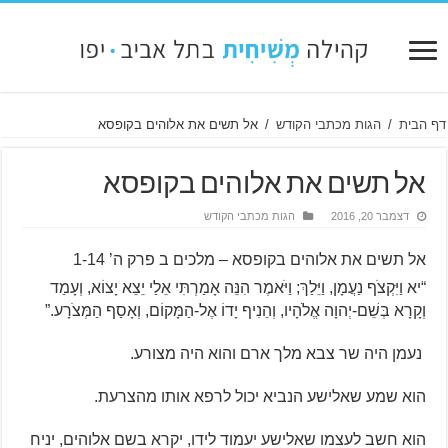
דף הבית
/
הגות מכתבי הקודש
/
אל תשים את אלוהים בקופסא
אל תשים את אלוהים בקופסא
דצמבר 20, 2016
הגות מכתבי הקודש
אל תשים את אלוהים בקופסא – מלכים ב פרק ה’ 1-14
“יא וַיִּקְצֹף נַעֲמָן, וַיֵּלַךְ; וַיֹּאמֶר הִנֵּה אָמַרְתִּי אֵלַי יֵצֵא יָצוֹא, וְעָמַד
וְקָרָא בְּשֵׁם-יְהוָה אֱלֹהָיו, וְהֵנִיף יָדוֹ אֶל-הַמָּקוֹם, וְאָסַף הַמְּצֹרָע.”
נעמן היה שר צבא מלך ארם והוא היה מצורע.
הוא שמע שאלישע הנביא יכול לרפא אותו מהצרעת.
הוא חשב לעצמו שאלישע יעמוד לידו, יקרא בשם אלוהים, יניח