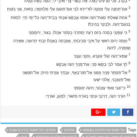
בִּקְרֹב עָלַי מְרֵעִים לֶאֱכֹל אֶת־בְּשָׂרִי צָרַי וְאֹיְבַי לִי; הֵמָּה כָשְׁלוּ וְנָפָלוּ׃
3
אִם־תַּחֲנֶה עָלַי מַחֲנֶה לֹא־יִירָא לִבִּי אִם־תָּקוּם עָלַי מִלְחָמָה; בְּזֹאת, אֲנִי בוֹטֵחַ׃
4
אַחַת שָׁאַלְתִּי מֵאֵת־יְהוָה אוֹתָהּ אֲבַקֵּשׁ שִׁבְתִּי בְּבֵית־יְהוָה כָּל־יְמֵי חַיַּי; לַחֲזוֹת
בְּנֹעַם־יְהוָה, וּלְבַקֵּר בְּהֵיכָלוֹ׃
5
כִּי יִצְפְּנֵנִי בְּסֻכֹּה בְּיוֹם רָעָה יַסְתִּרֵנִי בְּסֵתֶר אָהֳלוֹ; בְּצוּר, יְרוֹמְמֵנִי׃
6
וְעַתָּה יָרוּם רֹאשִׁי עַל אֹיְבַי סְבִיבוֹתַי, וְאֶזְבְּחָה בְאָהֳלוֹ זִבְחֵי תְרוּעָה; אָשִׁירָה
וַאֲזַמְּרָה, לַיהוָה׃
7
שְׁמַע־יְהוָה קוֹלִי אֶקְרָא, וְחָנֵּנִי וַעֲנֵנִי׃
8
לְךָ אָמַר לִבִּי בַּקְּשׁוּ פָנָי; אֶת־פָּנֶיךָ יְהוָה אֲבַקֵּשׁ׃
9
אַל־תַּסְתֵּר פָּנֶיךָ מִמֶּנִּי אַל־תַּט־בְּאַף, עַבְדֶּךָ עֶזְרָתִי הָיִיתָ; אַל־תִּטְּשֵׁנִי
וְאַל־תַּעַזְבֵנִי, אֱלֹהֵי יִשְׁעִי׃
10
כִּי־אָבִי וְאִמִּי עֲזָבוּנִי; וַיהוָה יַאַסְפֵנִי׃
11
הוֹרֵנִי יְהוָה, דַּרְכֶּךָ וּנְחֵנִי בְּאֹרַח מִישׁוֹר; לְמַעַן, שׁוֹרְרָי׃
Tags
אל תשים את אלוהים בקופסא
אלוהים
אלוהים יכול לפעול בדרכים שונות
אלוהים לא חושב כמו שאנו חושבים
להוציא את אלוהים מהקופסא
נעמן