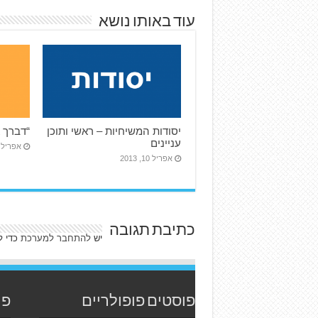
עוד באותו נושא
יסודות המשיחיות – ראשי ותוכן
“דברך א
עניינים
אפריל 10, 013
אפריל 10, 2013
כתיבת תגובה
יש
להתחבר למערכת
כדי ל
פוסטים פופולריים
פו