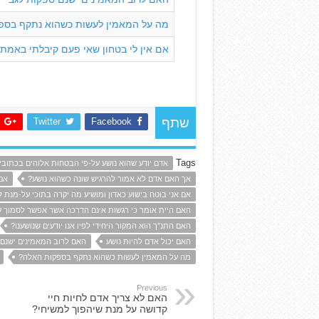
מה על המאמין לעשות כשהוא נתקף בספ
אם אין לי בטחון שאי פעם קיבלתי באמת
Twitter
Facebook
שתף
Tags
אדם יודע שהוא נושע על-פי הבטחות אלוהים בכתובי
אך האם אדם לא אמור להרגיש שונה כשהוא נושע?
אם
אם אני בוטח בישוע כאדון ומושיע מה יקרה בתוכי על-מנת ל
האם היית אומר כי רגשות אינם הדרכה אשר אפשר לסמוך ע
האם התנ”ך הוא המקור היחידי לפיו אנו יודעים שנושענו?
האם יכול אדם להיות נושע
האם לרוב המאמינים ישנם 
מה על המאמין לעשות כשהוא נתקף בספקות האלה?
Previous
האם לא צריך אדם לחיות חיי
קדושה על מנת שיהפוך למשיחי?