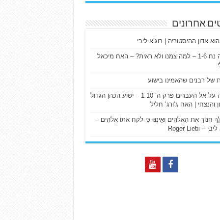
ים אחרונים
הוא אדון ההיסטוריה | רוג’א ליבי
ישעיה נח 1-6 – למה צמנו ולא ראית? – האח מיכאל
ת של רבנים שהאמינו בישוע
דרשה על אל העברים פרק ה’ 1-10 – ישוע הכהן הגדול
ן והנצחי | האח ג’ורג’ חליל
הַלֵּךְ חֲנוֹךְ אֶת הָאֱלֹהִים וְאֵינֶנּוּ כִּי לקח אֹתוֹ אֱלֹהִים –
 – Roger Liebi