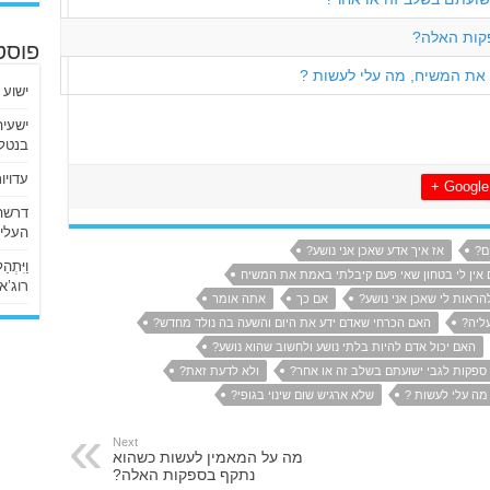
קות האלה?
פוסט
 את המשיח, מה עלי לעשות ?
ישוע 
בנטלי
עדויו
Google +
העליו
ם?
אז איך אדע שאכן אני נושע?
וַיִּתְ
 אין לי בטחון שאי פעם קיבלתי באמת את המשיח
רוג’א ליבי
הראות לי שאכן אני נושע?
אם כך
אתה אומר
ליה?
האם הכרחי שאדם ידע את היום והשעה בה נולד מחדש?
האם יכול אדם להיות בלתי נושע ולחשוב שהוא נושע?
ספקות לגבי ישועתם בשלב זה או אחר?
ולא לדעת זאת?
מה עלי לעשות ?
שלא ארגיש שום שינוי בגופי?
Next
מה על המאמין לעשות כשהוא
נתקף בספקות האלה?