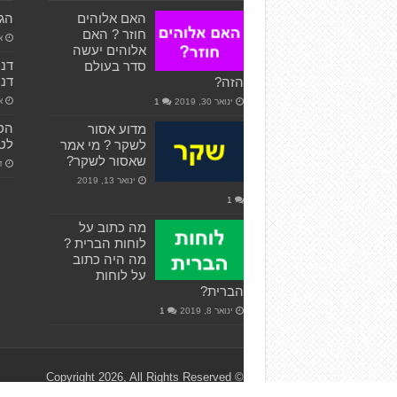
האם אלוהים
הגש
חוזר ? האם
אפ
אלוהים יעשה
סדר בעולם
דני
הזה?
או
ינואר 30, 2019
1
הס
מדוע אסור
לטימ
לשקר ? מי אמר
שאסור לשקר?
דצ
ינואר 13, 2019
1
מה כתוב על
לוחות הברית ?
מה היה כתוב
על לוחות
הברית?
ינואר 8, 2019
1
© Copyright 2026, All Rights Reserved