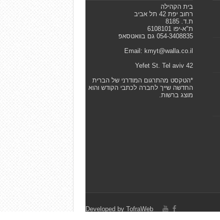
בית הקהילה
רחוב יפת 42 תל אביב
ת.ד. 8185
ת"א-יפו 6108101
054-3408835 גם בוואטסאפ
Email: kmyt@walla.co.il
42 Yefet St. Tel aviv
*הטקסט מהתרגום המודרני של הברית
החדשה שייך לחברה לכתבי הקודש והוא
מוצג ברשות.
Developed by
TofraWeb