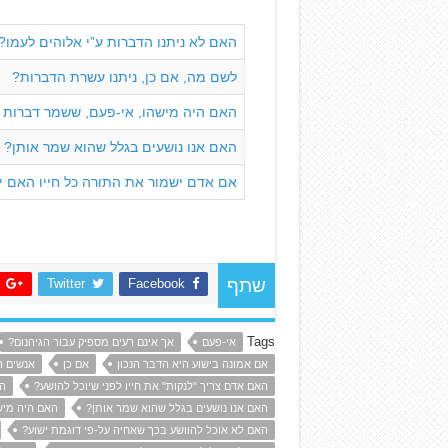
האם לא ניתנו הדברות ע”י אלוהים לעמו?
לשם מה, אם כן, ניתנו עשרת הדברות?
האם היה מישהו, אי-פעם, ששמר דברות 
האם אנו נושעים בגלל שהוא שמר אותן?
אם אדם ישמור את התורה כל חייו האם י
Twitter
Facebook
שתף
Tags
אי-פעם
אך אינם רעים מספיק עבור הגיהנום?
אם אמונה בישוע היא הדבר הנכון
אם כן
אנשים ה
האם אדם צריך "לנקות" את חייו לפני שיוכל להושע?
הא
האם אנו נושעים בגלל שהוא שמר אותן?
האם היה מיש
האם לא אוכל להוושע בכך שאחיה על-פי דוגמת ישוע?