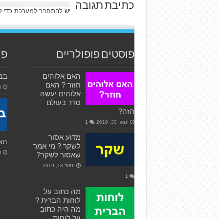
כתיבת תגובה
יש
להתחבר למערכת
כדי ל
פוסטים פופולריים
פו
האם אלוהים
בבנ
חוזר ? האם
נו
אלוהים יעשה
סדר בעולם
הזה?
ינואר 30, 2019
1
מדוע אסור
האי
לשקר ? מי אמר
ספ
שאסור לשקר?
ינואר 13, 2019
1
מה כתוב על
לוחות הברית ?
מה היה כתוב
על לוחות