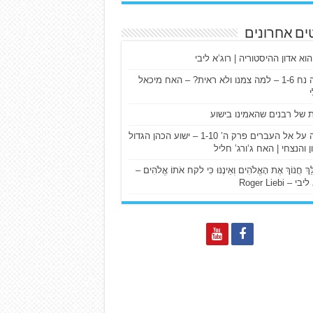
ים אחרונים
הוא אדון ההיסטוריה | רוג’א ליבי
ישעיה נח 1-6 – למה צמנו ולא ראית? – האח מיכאל
ת של רבנים שהאמינו בישוע
דרשה על אל העברים פרק ה’ 1-10 – ישוע הכהן הגדול
ן והנצחי | האח ג’ורג’ חליל
הַלֵּךְ חֲנוֹךְ אֶת הָאֱלֹהִים וְאֵינֶנּוּ כִּי לקח אֹתוֹ אֱלֹהִים –
 – Roger Liebi