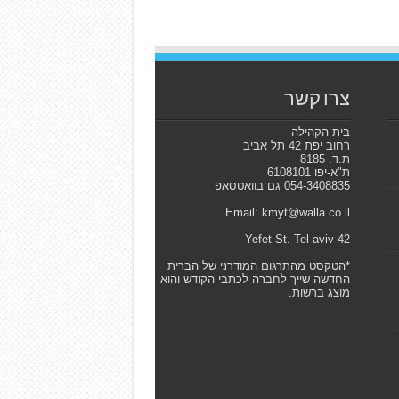
צרו קשר
בית הקהילה
רחוב יפת 42 תל אביב
ת.ד. 8185
ת"א-יפו 6108101
054-3408835 גם בוואטסאפ
Email: kmyt@walla.co.il
42 Yefet St. Tel aviv
*הטקסט מהתרגום המודרני של הברית
החדשה שייך לחברה לכתבי הקודש והוא
מוצג ברשות.