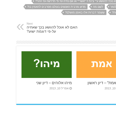
 נוכל להוושע ע”י ציות ל "אשרי" או אם נחיה על פי הדרשה על ההר?
ומר
לשם מה
מדוע מרבית האנשים בעולם מסרבים להאמין בו?
ות?
ששמר דברות אלו באופן מושלם?
Next
האם לא אוכל להוושע בכך שאחיה
על-פי דוגמת ישוע?
מת” – דיון ראשון
מיהו אלוהים – דיון שני
2
אפריל 10, 2013