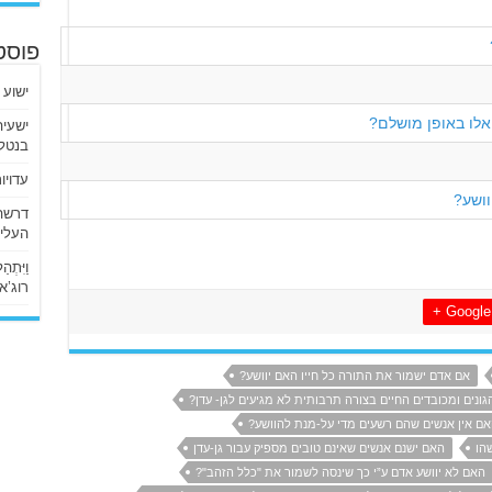
פוסט
ישוע 
אלו באופן מושלם?
בנטלי
עדויו
וושע?
העליו
וַיִּתְ
רוג’א ליבי
Google +
אם אדם ישמור את התורה כל חייו האם יוושע?
גונים ומכובדים החיים בצורה תרבותית לא מגיעים לגן- עדן?
ם אין אנשים שהם רשעים מדי על-מנת להוושע?
הו
האם ישנם אנשים שאינם טובים מספיק עבור גן-עדן
האם לא יוושע אדם ע”י כך שינסה לשמור את "כלל הזהב"?