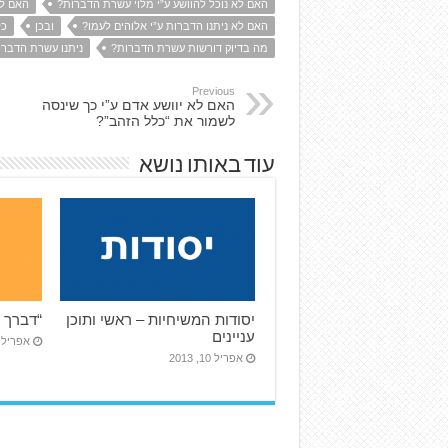
האם לא נוכל להוושע ע”י מלוי עשרת הדברות?
האם לא
האם לא ניתנו הדברות ע”י אלוהים לעמו?
ובכן
כל
מה בדיוק דורשות עשרת הדברות?
ניתנו עשרת הדבר
Previous
האם לא יוושע אדם ע”י כך שינסה
לשמור את “כלל הזהב”?
עוד באותו נושא
יסודות המשיחיות – ראשי ותוכן
“דברך א
עניינים
אפריל 10, 013
אפריל 10, 2013