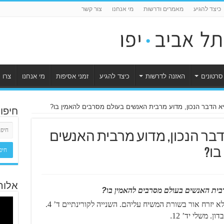
כיצד להגיע
מאמרים ודרשות
מי אנחנו
צור קשר
סרטונים
האזנה לדרשות
כיצד להגיע
זמני אסיפות
מי אנחנו
צרו 
א הדבר הנכון, מדוע מרבית האנשים בעולם מסרבים להאמין בו?
חיפו
בר הנכון, מדוע מרבית האנשים
בו?
אלוה
רבית האנשים בעולם מסרבים
להאמין בו
?
השטן עוור את עיני הבלתי-מאמינים, כדי שלא יזרח אור בשורת המשיח עליהם. השנייה לקורינתיים ד’ 4.
. משלי יד’ 12
.