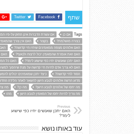
Twitter
Facebook
שתף
Tags
אם כן
אם עשרת הדברות אינן החוק על-פיו המא
בצורה מושלמת?
בקצור
האם אין צורך שהמאמין
האם אלוהים מצפה ממאמינים שיחיו חיי קדושה?
האם 
האם זאת אומרת שהמאמין יכול לרצוח ולנאוף?
האם י
האם יתכן שאנשים יחיו כפי שישוע לימד?
האם כל המשי
האם לא צריך אדם לחיות חיי קדושה על מנת שיהפוך למשיח
הסוד לחיי קדושה?
כיצד יתכן שמאמינים יכולים להמש
מדוע הרשה אלוהים לטבע הישן להשאר לאחר הלידה החד
מה יחסו של אלוהים לטבע הישן?
מה כן?
מה צרי
מה צריך להיות יחסו של המאמין לטבע הישן
מהו
Previous
האם יתכן שאנשים יחיו כפי שישוע
לימד?
עוד באותו נושא