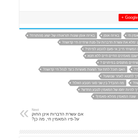
Google +
מין חי
באיזה אופן
באיזה אופן שונות תוראותיו של ישוע מהתורה?
 ימלא את עשרת הדברות על-מנת שיחייה חיי קדושה?
המשיחי חייב אי-פעם להכנע לפיתוי?
שנם מאמינים החיים חיים ללא חטא
חיים מתנסים בפיתויים ?
י?
האם תוכל לתת עוד הצעות מעשיות כיצד לנהל חיי קדושה?
יך לחטוא לאחר שנושעו?
שה?
מה ההבדל בין שני סוגי הטבע האלו?
ך להיות יחסו של המאמין לטבע החדש?
שונה המאמין מהלא-מאמין?
Next
אם עשרת הדברות אינן החוק
על-פיו המאמין חי, מה כן?