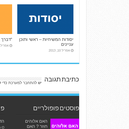
יסודות המשיחיות – ראשי ותוכן
“דברך א
עניינים
אפריל 10, 013
אפריל 10, 2013
כתיבת תגובה
יש
להתחבר למערכת
כדי ל
פוסטים פופולריים
פו
האם אלוהים
הדר
חוזר ? האם
או