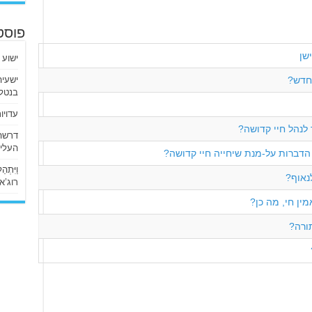
פוסט
שן
ישוע 
החדש?
בנטלי
עדויו
לנהל חיי קדושה?
העליו
דברות על-מנת שיחייה חיי קדושה?
וַיִּתְ
נאוף?
רוג’א ליבי
ין חי, מה כן?
תורה?