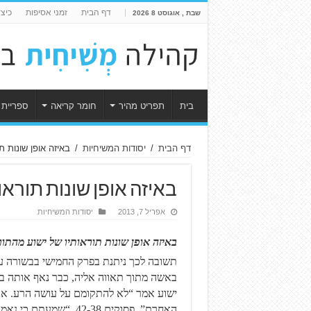
דף הבית
זמני אסיפות
כיצ
שבת , אוגוסט 8 2026
בית
תפריט מהיר
חומר קריאה
ספריית 
דף הבית
/
יסודות המשיחיות
/
באיזה אופן שונות ת
באיזה אופן שונות תוראו
אפריל 7, 2013
יסודות המשיחיות
באיזה אופן שונות תוראותיו של ישוע מהתו
תשובה לכך ניתנת בפרק החמישי בבשורה על
ישוע אמר “לא להתקומם על עושה הרע. אדר
האחרת”. פסוקים 42-38.