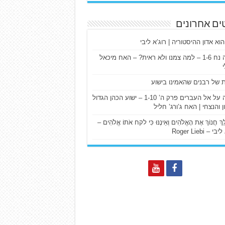
ים אחרונים
הוא אדון ההיסטוריה | רוג’א ליבי
ישעיה נח 1-6 – למה צמנו ולא ראית? – האח מיכאל
ת של רבנים שהאמינו בישוע
דרשה על אל העברים פרק ה’ 1-10 – ישוע הכהן הגדול
ן והנצחי | האח ג’ורג’ חליל
הַלֵּךְ חֲנוֹךְ אֶת הָאֱלֹהִים וְאֵינֶנּוּ כִּי לקח אֹתוֹ אֱלֹהִים –
 – Roger Liebi