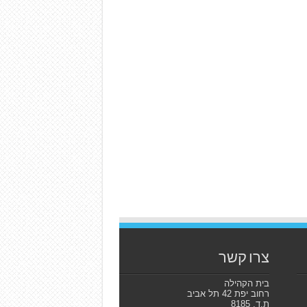
צרו קשר
בית הקהילה
רחוב יפת 42 תל אביב
ת.ד. 8185