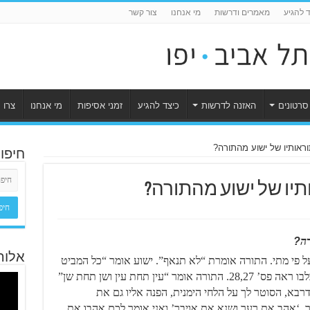
ד להגיע
מאמרים ודרשות
מי אנחנו
צור קשר
סרטונים
האזנה לדרשות
כיצד להגיע
זמני אסיפות
מי אנחנו
צרו 
וראותיו של ישוע מהתורה?
חיפו
תיו של ישוע מהתורה?
רה
?
אלוה
 פי מתי. התורה אומרת “לא תנאף”. ישוע אומר “כל המביט
באשה מתוך תאווה אליה, כבר נאף אותה בלבו ראה פס’ 28,27. התורה אומר “עין תחת עין ושן תחת שן”
בא, הסוטר לך על הלחי הימנית, הפנה אליו גם את
 “שמעתם כי נאמר ‘אהב את רעך ושנא את אויבך’ ואני אומר לכם אהבו את