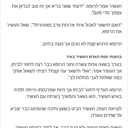
העשיר אמר לרופא: “ידעתי שאני בריא אך זה טוב לבדוק את
עצמך מדי פעם”.
“האם תישאר לאכול איתי ארוחת ערב מאוחרת?”, שאל העשיר
את הרופא.
הרופא הרגיש קצת לא נעים אך נענה בחיוב.
בחצות ימות האדם העשיר בעיר
בערך בשעה אחת עשרה וחצי הרופא כבר רצה לחזור לביתו,
אך העשיר אמר: “אולי תישאר עוד קצת? רציתי לשאול אותך
כמה שאלות לגבי מחלות לב”.
הרופא העדיף לחזור לביתו אך היות שפרנסתו הייתה תלויה
באיש העשיר, הוא נשאר והמשיך בשיחה עם העשיר.
לקראת חצות, העשיר הביט בשעון וחיכה שהמחוג כבר יצביע
על שתיים עשרה.
השעה חצות הגיעה ולא קרה דבר. אך ליתר ביטחון העשיר