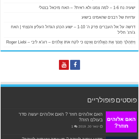
ישעיה נח 1-6 – למה צמנו ולא ראית? – האח מיכאל בנטלי
עדויות של רבנים שהאמינו בישוע
דרשה על אל העברים פרק ה’ 1-10 – ישוע הכהן הגדול העליון והנצחי | האח
ג’ורג’ חליל
וַיִּתְהַלֵּךְ חֲנוֹךְ אֶת הָאֱלֹהִים וְאֵינֶנּוּ כִּי לקח אֹתוֹ אֱלֹהִים – רוג’א ליבי – Roger Liebi
פוסטים פופולריים
האם אלוהים חוזר ? האם אלוהים יעשה סדר
בעולם הזה?
ינואר 30, 2019
1