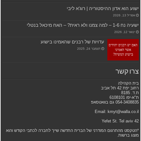
ישוע הוא אדון ההיסטוריה | רוג’א ליבי
אפריל 13, 2026
ישעיה נח 1-6 – למה צמנו ולא ראית? – האח מיכאל בנטלי
ינואר 12, 2026
עדויות של רבנים שהאמינו בישוע
דצמבר 24, 2025
צרו קשר
בית הקהילה
רחוב יפת 42 תל אביב
ת.ד. 8185
ת"א-יפו 6108101
054-3408835 גם בוואטסאפ
Email: kmyt@walla.co.il
42 Yefet St. Tel aviv
*הטקסט מהתרגום המודרני של הברית החדשה שייך לחברה לכתבי הקודש והוא
מוצג ברשות.