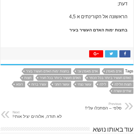
דעת;
הראשונה אל הקורינתים א 4,5
בחצות ימות האדם העשיר בעיר
Tags
אדם מאמין
אדם מאמין עני
בחצות ימות האדם העשיר בעיר
האדם העשיר ביותר בכל הכפר
האדם העשיר ביותר בכל העיר
חצות
חצות הלילה
לילה
עושר נצחי
עושר רוחני
עשיר ברוח
רופא
שתיים עשרה
Previous
סלפי – הסתכלו עלי!!
Next
לא תודה, אלוהים יציל אותי!
עוד באותו נושא