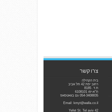
צרו קשר
בית הקהילה
רחוב יפת 42 תל אביב
ת.ד. 8185
ת"א-יפו 6108101
054-3408835 גם בוואטסאפ
Email: kmyt@walla.co.il
42 Yefet St. Tel aviv