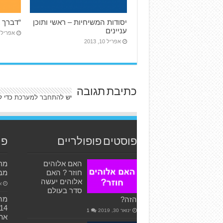
יסודות המשיחיות – ראשי ותוכן
“דברך א
עניינים
אפריל 10, 013
אפריל 10, 2013
כתיבת תגובה
יש
להתחבר למערכת
כדי ל
פוסטים פופולריים
פו
האם אלוהים
חוזר ? האם
מבי
אלוהים יעשה
או
סדר בעולם
מהי
הזה?
ינואר 30, 2019
1
את