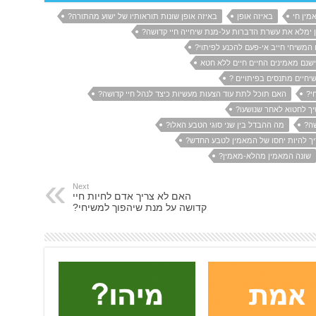
מין חי
באיזה אופן
באיזה אופן שונות תוראותיו של ישוע מהתורה?
 ימלא את עשרת הדברות על-מנת שיחייה חיי קדושה?
המשיחי חייב אי-פעם להכנע לפיתוי?
שנם מאמינים החיים חיים ללא חטא
חיים מתנסים בפיתויים ?
י?
האם תוכל לתת עוד הצעות מעשיות כיצד לנהל חיי קדושה?
יך לחטוא לאחר שנושעו?
שה?
מה ההבדל בין שני סוגי הטבע האלו?
ך להיות יחסו של המאמין לטבע החדש?
שונה המאמין מהלא-מאמין?
Next
האם לא צריך אדם לחיות חיי
קדושה על מנת שיהפוך למשיחי?