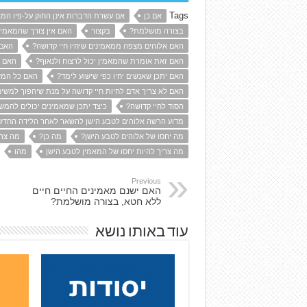
Tags
אם כן
אם עשרת הדברות אינן החוק על-פיו המא
בצורה מושלמת?
בקצור
האם אין צורך שהמאמין
האם אלוהים מצפה ממאמינים שיחיו חיי קדושה?
האם 
האם זאת אומרת שהמאמין יכול לרצוח ולנאוף?
האם י
האם יתכן שאנשים יחיו כפי שישוע לימד?
האם כל המשי
האם לא צריך אדם לחיות חיי קדושה על מנת שיהפוך למשיח
הסוד לחיי קדושה?
כיצד יתכן שמאמינים יכולים להמש
מדוע הרשה אלוהים לטבע הישן להשאר לאחר הלידה החד
מה יחסו של אלוהים לטבע הישן?
מה כן?
מה צרי
מה צריך להיות יחסו של המאמין לטבע הישן
מהו
Previous
האם ישנם מאמינים החיים חיים
ללא חטא, בצורה מושלמת?
עוד באותו נושא