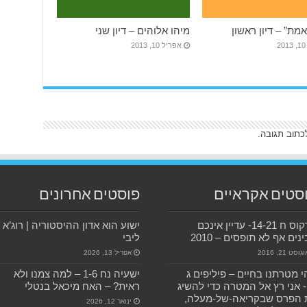
מת” – דיון ראשון
מיהו אלוהים – דיון שני
2
אפריל 10, 2013
כתוב תגובה.
סטים אקראיים
פוסטים אחרונים
מרקוס ח 14-21- עדיין אינכם
ישוע הוא אדון ההיסטוריה | רוג’א
נים אף לא תופסים – 2010
ליבי
גוסט 21, 2016
אפריל 13, 2026
 מטרתנו בחיים – פיליפים ג
ישעיה נח 1-6 – למה צמנו ולא
14- אני רץ אל המטרה כדי להשיג
ראית? – האח מיכאל בנטלי
 הפרס שבקריאה-של-מעלה,
ינואר 12, 2026