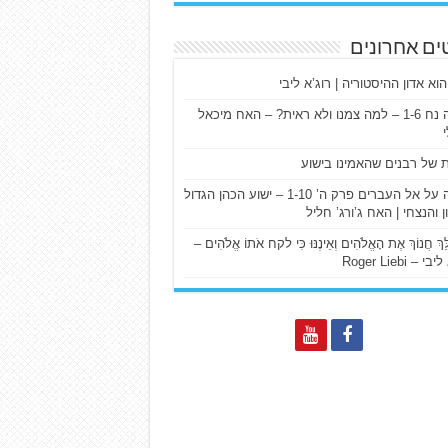
ים אחרונים
הוא אדון ההיסטוריה | רוג’א ליבי
ישעיה נח 1-6 – למה צמנו ולא ראית? – האח מיכאל
ת של רבנים שהאמינו בישוע
דרשה על אל העברים פרק ה’ 1-10 – ישוע הכהן הגדול
ן והנצחי | האח ג’ורג’ חליל
הַלֵּךְ חֲנוֹךְ אֶת הָאֱלֹהִים וְאֵינֶנּוּ כִּי לקח אֹתוֹ אֱלֹהִים –
 – Roger Liebi