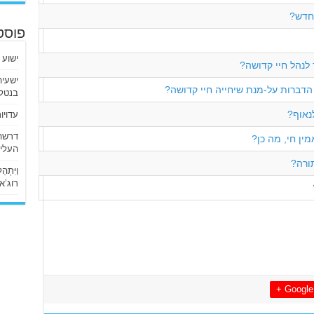
החדש?
פוסט
ישוע 
לנהל חיי קדושה?
דברות על-מנת שיחייה חיי קדושה?
בנטלי
נאוף?
עדויו
ין חי, מה כן?
העליו
תורה?
וַיִּתְ
רוג’א ליבי
Google +