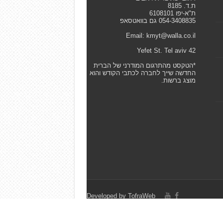
ת.ד. 8185
ת"א-יפו 6108101
054-3408835 גם בוואטסאפ
Email: kmyt@walla.co.il
42 Yefet St. Tel aviv
*הטקסט מהתרגום המודרני של הברית
החדשה שייך לחברה לכתבי הקודש והוא
מוצג ברשות.
Developed by
TofraWeb