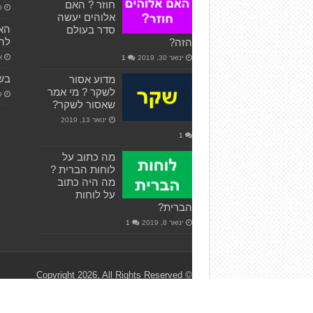
חוזר ? האם
ספ
אלוהים יעשה
האם
סדר בעולם
להו
הזה?
אפ
ינואר 30, 2019
1
בשו
מדוע אסור
לשקר ? מי אמר
ספ
שאסור לשקר?
ינואר 13, 2019
1
מה כתוב על
לוחות הברית ?
מה היה כתוב
על לוחות
הברית?
ינואר 8, 2019
1
© Copyright 2026, All Rights Reserved