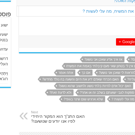
קות האלה?
 את המשיח, מה עלי לעשות ?
פוסט
ישוע 
בנטלי
Google +
עדויו
ם?
אז איך אדע שאכן אני נושע?
העליו
 אין לי בטחון שאי פעם קיבלתי באמת את המשיח
הראות לי שאכן אני נושע?
אם כך
אתה אומר
וַיִּתְ
רוג’א ליבי
ליה?
האם הכרחי שאדם ידע את היום והשעה בה נולד מחדש?
האם יכול אדם להיות בלתי נושע ולחשוב שהוא נושע?
ספקות לגבי ישועתם בשלב זה או אחר?
ולא לדעת זאת?
מה עלי לעשות ?
שלא ארגיש שום שינוי בגופי?
Next
האם התנ”ך הוא המקור היחידי
לפיו אנו יודעים שנושענו?