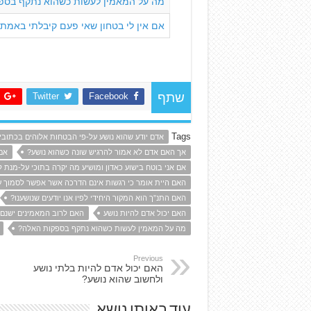
מה על המאמין לעשות כשהוא נתקף בספ
אם אין לי בטחון שאי פעם קיבלתי באמת
Twitter
Facebook
שתף
Tags
אדם יודע שהוא נושע על-פי הבטחות אלוהים בכתובי
אך האם אדם לא אמור להרגיש שונה כשהוא נושע?
אם
אם אני בוטח בישוע כאדון ומושיע מה יקרה בתוכי על-מנת ל
האם היית אומר כי רגשות אינם הדרכה אשר אפשר לסמוך ע
האם התנ”ך הוא המקור היחידי לפיו אנו יודעים שנושענו?
האם יכול אדם להיות נושע
האם לרוב המאמינים ישנם 
מה על המאמין לעשות כשהוא נתקף בספקות האלה?
Previous
האם יכול אדם להיות בלתי נושע
ולחשוב שהוא נושע?
עוד באותו נושא