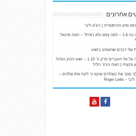
ים אחרונים
הוא אדון ההיסטוריה | רוג’א ליבי
ישעיה נח 1-6 – למה צמנו ולא ראית? – האח מיכאל
ת של רבנים שהאמינו בישוע
דרשה על אל העברים פרק ה’ 1-10 – ישוע הכהן הגדול
ן והנצחי | האח ג’ורג’ חליל
הַלֵּךְ חֲנוֹךְ אֶת הָאֱלֹהִים וְאֵינֶנּוּ כִּי לקח אֹתוֹ אֱלֹהִים –
 – Roger Liebi