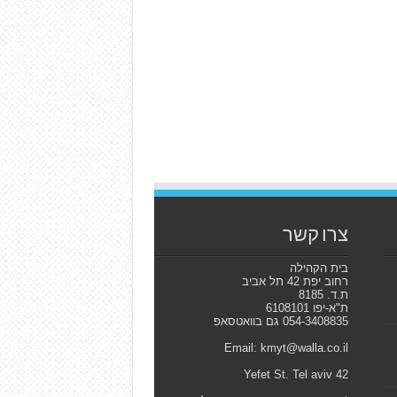
צרו קשר
בית הקהילה
רחוב יפת 42 תל אביב
ת.ד. 8185
ת"א-יפו 6108101
054-3408835 גם בוואטסאפ
Email: kmyt@walla.co.il
42 Yefet St. Tel aviv