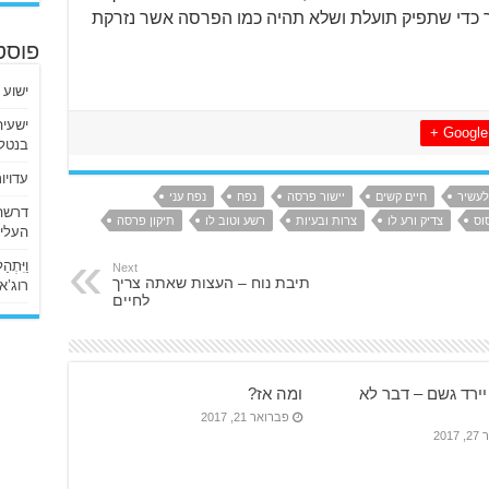
תך כדי שתפיק תועלת ושלא תהיה כמו הפרסה אשר נזרקת
פוסט
ישוע 
Google +
בנטלי
עדויו
לעשיר
חיים קשים
יישור פרסה
נפח
נפח עני
וס
צדיק ורע לו
צרות ובעיות
רשע וטוב לו
תיקון פרסה
העליו
וַיִּתְ
Next
תיבת נוח – העצות שאתה צריך
רוג’א ליבי
לחיים
יירד גשם – דבר לא
ומה אז?
פברואר 21, 2017
201