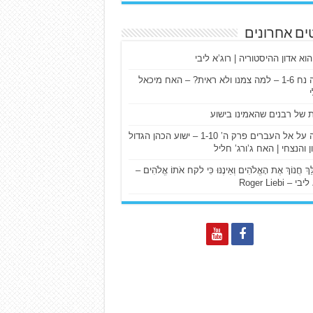
ים אחרונים
הוא אדון ההיסטוריה | רוג’א ליבי
ישעיה נח 1-6 – למה צמנו ולא ראית? – האח מיכאל
ת של רבנים שהאמינו בישוע
דרשה על אל העברים פרק ה’ 1-10 – ישוע הכהן הגדול
ן והנצחי | האח ג’ורג’ חליל
הַלֵּךְ חֲנוֹךְ אֶת הָאֱלֹהִים וְאֵינֶנּוּ כִּי לקח אֹתוֹ אֱלֹהִים –
 – Roger Liebi