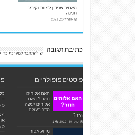
האסיר שנידון למוות וקיבל
חנינה
אפריל 20, 2021
כתיבת תגובה
יש
להתחבר למערכת
כדי ל
פוסטים פופולריים
פו
האם אלוהים
כיצ
חוזר ? האם
– 2011
אלוהים יעשה
או
סדר בעולם
הזה?
או
ינואר 30, 2019
1
או
מדוע אסור