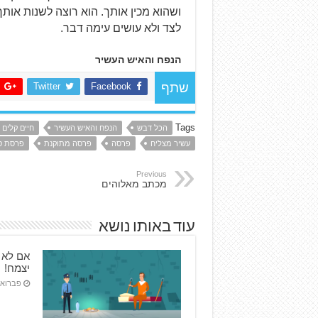
ושהוא מכין אותך. הוא רוצה לשנות או
לצד ולא עושים עימה דבר.
הנפח והאיש העשיר
Twitter
Facebook
שתף
Tags
הכל דבש
הנפח והאיש העשיר
חיים קלים 
עשיר מצליח
פרסה
פרסה מתוקנת
פרסת ס
Previous
מכתב מאלוהים
עוד באותו נושא
אם לא 
יצמח!
פברואר 27, 7