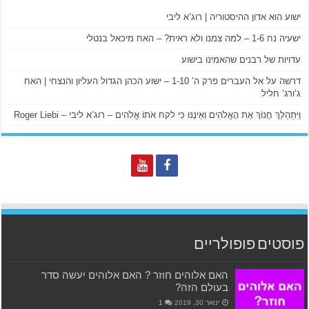
ישוע הוא אדון ההיסטוריה | רוג’א ליבי
ישעיה נח 1-6 – למה צמנו ולא ראית? – האח מיכאל בנטלי
עדויות של רבנים שהאמינו בישוע
דרשה על אל העברים פרק ה’ 1-10 – ישוע הכהן הגדול העליון והנצחי | האח
ג’ורג’ חליל
וַיִּתְהַלֵּךְ חֲנוֹךְ אֶת הָאֱלֹהִים וְאֵינֶנּוּ כִּי לקח אֹתוֹ אֱלֹהִים – רוג’א ליבי – Roger Liebi
פוסטים פופולריים
האם אלוהים חוזר ? האם אלוהים יעשה סדר
בעולם הזה?
ינואר 30, 2019
1