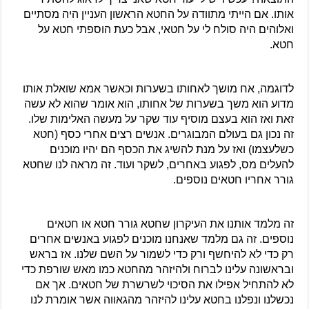
אותו. אם הייתי מתוודה על החטא הראשון העניין היה מסתיים 
ואלוהים היה סולח לי על חטאי, אבל כעת הוספתי חטא על 
חטא.
לדוגמה, אח מושך לאחותו בשערות וכאשר אמא שואלת אותו 
מדוע הוא משך בשערות של אחותו, הוא אומר שהוא לא עשה 
זאת ואז הוא בעצם מוסיף עוד שקר על מעשה האלימות שלו. 
זה נכון גם בעולם המבוגרים. אנשים רצים אחרי כסף (חטא 
כשלעצמו) ואז על מנת להשיג את הכסף הם יהיו מוכנים 
להעלים מס, לפגוע באחרים, לשקר ועוד. זה מראה לנו שחטא 
גורר אחריו חטאים נוספים.
זה מלמד אותנו את העיקרון שחטא גורר חטא או חטאים 
נוספים. זה גם מלמד שאנחנו מוכנים לפגוע באנשים אחרים 
רק כדי לא להיחשף ורק כדי לשמור על השם שלנו. אז בראש 
ובראשונה עלינו לברוח ולהיזהר מהחטא כמו מאש שורפת כדי 
לא להתחיל אפילו את הסיכוי לשרשרת של חטאים. אך אם 
נכשלנו ונפלנו בחטא עלינו להיזהר מהגאווה אשר אומרת לנו 