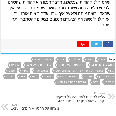
שאסור לנו להודות שנכשלנו. הדבר הנכון הוא להודות שחטאנו 
ולבקש סליחה כמה שיותר מהר. חשוב שתמיד נחשוב על איך 
שהאדון רואה אותנו ולא על איך שבני אדם רואים אותנו וזה 
יעזור לנו לעשות את הצעדים הנכונים במקום להסתבך יותר 
ויותר.
Tags
אונס
הומו
העלבה
זנות
חטא גורר חטא
חטא גורר עוד חטא
חטא מוביל לעוד חטא
להוסיף חטא על פשע
לסבית
מין
מעשה רע מושך אותך לעוד מעשים רעים
משכב זכר
ניאוף
סמים
עוון גורר עוון
פגיעה
פשע גורר פשע
רמאות
רצח
שוד
שכרון
שכרות
שקר
שקרים המכסים על חטא
Previous
עלינו להודות לאדון על כל תפקיד
“קטן” שהוא נותן לנו – מתי י 42
Next
ניצחון על החטא – רומים ו 1-19