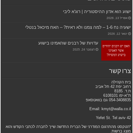
ישוע הוא אדון ההיסטוריה | רוג’א ליבי
אפריל 13, 2026
ישעיה נח 1-6 – למה צמנו ולא ראית? – האח מיכאל בנטלי
ינואר 12, 2026
עדויות של רבנים שהאמינו בישוע
דצמבר 24, 2025
צרו קשר
בית הקהילה
רחוב יפת 42 תל אביב
ת.ד. 8185
ת"א-יפו 6108101
054-3408835 גם בוואטסאפ
Email: kmyt@walla.co.il
42 Yefet St. Tel aviv
*הטקסט מהתרגום המודרני של הברית החדשה שייך לחברה לכתבי הקודש והוא
מוצג ברשות.