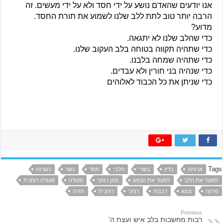
אנו יודעים שהאדם נושע על ידי חסד ולא על ידי מעשים. זה 
הרבה יותר טוב לתת ללב שלנו לשמוע את תורת החסד. 
מדוע?
כדי שהלב שלנו לא יתגאה.
כדי שתהיה תקווה בטוחה בלב העקוב שלנו.
כדי שתהיה שמחה בלבנו.
כדי שנהיה בני חורין ולא עבדים.
כדי שניתן את כל הכבוד לאלוהים
Tags
ארוחה
בדץ
בשרי
חלבי
חסד
כשר
כשרות
לסעוד את הלב
לסעוד את הנפש
מזון רוחני
סעודה
סעודה רוחנית
פרווה
צמא
רבנות
רוחני
רוחנית
תורה
Previous
רבות מחשבות בלב איש ועצת ה’