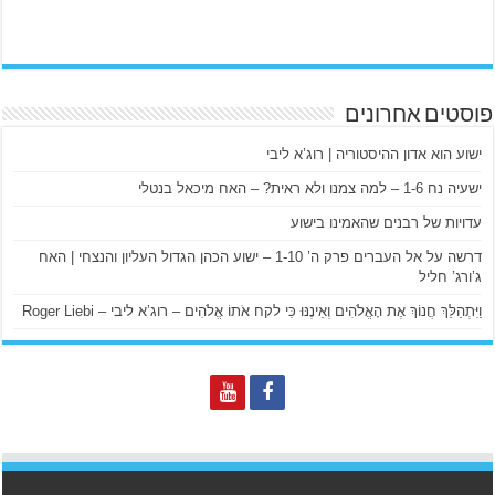
פוסטים אחרונים
ישוע הוא אדון ההיסטוריה | רוג’א ליבי
ישעיה נח 1-6 – למה צמנו ולא ראית? – האח מיכאל בנטלי
עדויות של רבנים שהאמינו בישוע
דרשה על אל העברים פרק ה’ 1-10 – ישוע הכהן הגדול העליון והנצחי | האח
ג’ורג’ חליל
וַיִּתְהַלֵּךְ חֲנוֹךְ אֶת הָאֱלֹהִים וְאֵינֶנּוּ כִּי לקח אֹתוֹ אֱלֹהִים – רוג’א ליבי – Roger Liebi