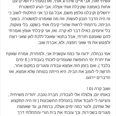
עשיתי זאת, אבי איים שיהרוג אותי, ואז נסעתי לירושלים עם
אחות באמונה שקיבלה אותי אצלה. אבי הגיע למשטרת
ירושלים וקיבלנו טלפון משם, אבל גם כך אני החלטתי לשוב כי
זה היה הדבר הנכון לעשות, וזה מה שאמרנו למשטרה. בשובי
הביתה, נדהמתי לראות שהורי קיבלו אותי בשקט, בלי צעקות,
בלי איומים, כאילו דבר לא קרה. ואז, אני קיבלתי אומץ ואמרתי
להם שאמנם חזרתי, אבל בתנאי שאוכל ללכת לאן שאני רוצה
ולפגוש את מי שאני חפצה, ולא, אברח שוב.
אמי נבהלה, ידעה עד כמה עקשנית אני, ולמחרת, אמרה שאקח
את יתרת ימי החופשה שעומדים לזכותי בעבודה ( 6 ימים
בלבד ), ואם בזמן הזה אמצא עבודה ומגורים במקום אחר,
תרשה לי לעזוב את הבית. היא הייתה בטוחה שלא אמצא, ואז
הדברים יירגעו.
ושוב קרה נס !
באותו יום, צלצלה אלי לעבודה, חברה טובה, יהודיה משיחית ,
והציעה לי לעבוד אתה בהנהלת החשבונות ( זה היה המקצוע
של שתינו), ולגור כמה ימים אצלה, ברמת גן, עד שאמצה
מגורים בשכירות. וכך עזבתי את בית הורי והתחלתי דרך