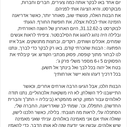
יום אחד באו לבקר אותה כמה צעירים, חברים וחברות,
מבוקרסט, והיא הציגה אותי לפניהם.
את הבנות האלה, פגשתי שוב, מאוחר יותר, כאשר אדריאנה
הזמינה אותי לבלות אצלה, את חופשת החורף. הגעתי
לבוקרסט ב-31.12.62, היום האחרון של השנה האזרחית,
ובלילה היה נהוג לחגוג את הסילבסטר. ציפיתי לראות אנשים
שמחים, אוכלים ושותים, רוקדים, ובחצות מתנשקים. אבל איזו
הפתעה : הבנות שהכרתי קודם, באו רק לבקר כדי לברך, ונתנו
לנו לבחור מתוך קופסה, פסוק מכתבי הקודש. אני קיבלתי את
הפסוקים 5 ו-6 מספר משלי פרק ג’:
בטח אל יהוה בכל לבך ואל בינתך אל תשען.
בכל דרכיך דעהו והוא יישר אורחותיך
הבנות הלכו, אבל הגיעו הרבה אורחים אחרים, וכאשר
התיישבנו ליד השולחן, לא היו משקאות אלכוהוליים, נתנו תודה
לאלוהים עבור המזון, קראו מהמקרא (ביבליה = התנ”ך והברית
החדשה), התפללו, וכו’. שמתי לב שאדריאנה, החברה שלי,
הסתכלה עלי, לראות מה תגובתי. בלילה, כאשר הלכנו לישון,
שאלה אותי אם אני מאמינה באלוהים. עניתי שאני מאמינה
שיש אלוהים. עכשיו אני יודעת שזה לא אותו הדבר. כדי להאמין