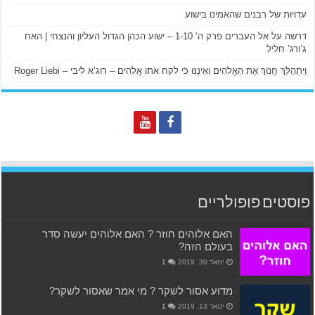
עדויות של רבנים שהאמינו בישוע
דרשה על אל העברים פרק ה’ 1-10 – ישוע הכהן הגדול העליון והנצחי | האח
ג’ורג’ חליל
וַיִּתְהַלֵּךְ חֲנוֹךְ אֶת הָאֱלֹהִים וְאֵינֶנּוּ כִּי לקח אֹתוֹ אֱלֹהִים – רוג’א ליבי – Roger Liebi
פוסטים פופולריים
האם אלוהים חוזר ? האם אלוהים יעשה סדר
בעולם הזה?
ינואר 30, 2019
1
מדוע אסור לשקר ? מי אמר שאסור לשקר?
ינואר 13, 2019
1