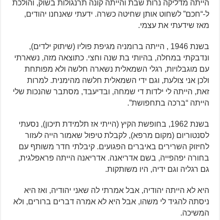
הייתה מדליקה נרות שבת והייתה קונה תרנגולות בשוק, והולכת
ל-“חכם” לשחוט אותן שחיטה כשרה. ידעתי שאנחנו יהודים,
מאז שידעתי את עצמי.
בשנת 1946 , הייתה ברומניה מגיפת פוליו (שיתוק ילדים),
ונדבקתי במחלה, בהיותי בת שנה וחצי. כתוצאה מזה, נשארתי
עם מוגבלויות, רגלי השמאלית נשארה חלשה ולא מפותחת
ולכן אני צולעת, וגם ידי השמאלית חלשה מהימנית. למרות
זאת, הייתה לי ילדות די שמחה, ובדיעבד, מסתבר שהנכות שלי
הייתה “ברכה בתחפושת”.
בשנת 1962, בחופשת הקיץ (הייתי אז תלמידת תיכון), נסעתי
לסנטוריום (מקום מרפא), לקבלת טיפול שאמור הייה לעזור
לחיזוק השרירים באיברים הפגועים. קיבלתי חדר משותף עם
בחורה יפהפייה, בשם אדריאנה. אדריאנה הייתה פראפלגית,
גם רגליה וגם ידיה, היו משותקות.
היא לא הייתה יהודיה, אבל אמרתי לה שאני יהודיה, ואז היא
ניסתה להגיד לי משהו, אבל היא לא אמרה דברים ברורים, ולא
המשיכה.