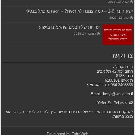
אפריל 13, 2026
ישעיה נח 1-6 – למה צמנו ולא ראית? – האח מיכאל בנטלי
ינואר 12, 2026
עדויות של רבנים שהאמינו בישוע
דצמבר 24, 2025
צרו קשר
בית הקהילה
רחוב יפת 42 תל אביב
ת.ד. 8185
ת"א-יפו 6108101
054-3408835 גם בוואטסאפ
Email: kmyt@walla.co.il
42 Yefet St. Tel aviv
*הטקסט מהתרגום המודרני של הברית החדשה שייך לחברה לכתבי הקודש והוא
מוצג ברשות.
Developed by
TofraWeb