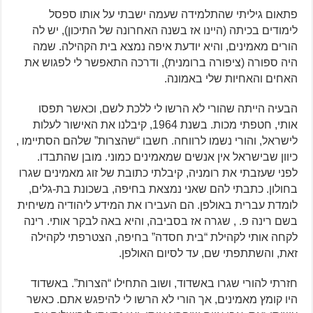
פתאום גיליתי שהתלמידה שעמה ישבתי על אותו ספסל
לימודים בכיתה (היינו אז בשנה האחרונה של התיכון), יש לה
הורים מאמינים, והיא יודעת איפה נמצא בית הקהילה. שמה
היה ספורה (ציפורה ברומנית), ודרכה התאפשר לי לפגוש את
האחים והאחיות שלי באמונה.
הבעיה הייתה שהורי לא הרשו לי ללכת לשם, וכאשר תפסו
אותי, חטפתי מכות. בשנת 1964, קיבלנו את האישור לעלות
לישראל, והורי נשמו לרווחה. חשבו “שהצרות” שלהם הסתיימו ,
כיוון שבישראל אין אנשים שמאמינים כמוני. מובן שהתבדו.
לפני שעזבתי את רומניה, קיבלתי כתובת של זוג מאמינים שגרו
בחולון. כתבתי להם שאני נמצאת בחיפה, בשכונת בת-גלים,
לומדת עברית באולפן. הם העבירו את המידע ליהודיה משיחית
בשם רינה פ. , שגרה אז בסביבה, והיא באה לבקר אותי. רינה
לקחה אותי לקהילת “בית חסדה” בחיפה, הצטרפתי לקהילה
זאת, והשתתפתי שם, עד לסיום האולפן.
חזרתי להורי שגרו באשדוד, ושוב התחילו “הצרות”. באשדוד
היו קומץ מאמינים, אך הורי לא הרשו לי להיפגש אתם. כאשר