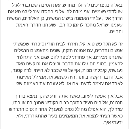
באלוהים, צריכים להיוולד מחדש. זאת הסיבה שכתבתי לעיל
שנולדתי פעמיים. אני מודה לה’ על כי בחסדו עזר לי למצוא את
הדרך אליו, על ידי האמונה בישוע המשיח, בן האלוהים, המשיח
שעמנו ישראל מחכה לו זמן כה רב. ישוע הנו הדרך, האמת
והחיים.
זה לא הלך פשוט או קל. חזרתי לבית הורי וסיפרתי שפגשתי
אנשים נהדרים, עם אמונה חזקה, שונים מהאנשים הרגילים
שאנחנו מכירים, אך פחדתי לספר להם שגם אני התחלתי
להאמין. בסוף הם גילו את הדבר, וקיבלו את זה קשה מאד.
נענשתי, קיבלתי מכות, אף על פי שכבר לא הייתי ילדה קטנה,
אבל הדבר הקשה ביותר, היה לשמוע את אמי ז”ל מאיימת
לאבד את עצמה לדעת, אם אני לא עוזבת את האמונה שלי.
אבל איך אפשר לעזוב, כאשר אתה יודע שהנך נמצא בדרך
הנכונה, אלוהים מעיד בתוכך ברוח הקודש שהנך בנו או בתו,
עוזר לך, הוא אפילו מחולל נסים למענך? אחד הנסים התרחש
כאשר רציתי למצוא את המאמינים בעיר שהתגוררתי, ולא
ידעתי איך.