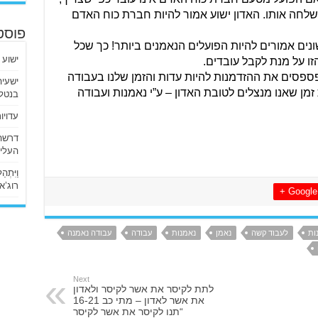
הוא מוציא שם רע לחברת כוח האדם ששלחה אותו. האדון ישוע אמור להיות חברת כוח האדם 
פוסט
הפועלים שהוא שולח למקומות עבודה שונים אמורים להיות הפועלים הנאמנים ביותר! כך שכל 
ישוע 
ו על מנת לקבל עובדים.
אם אנחנו לא נאמנים בעבודה אז אנו מפספסים את ההזדמנות להיות עדות והזמן שלנו בעבודה 
בעצם מבוזבז כאשר הוא היה יכול להיות זמן שאנו מנצלים לטובת האדון – ע”י נאמנות ועבודה 
בנטלי
עדויו
העליו
וַיִּתְ
רוג’א ליבי
Google +
ות
לעבוד קשה
נאמן
נאמנות
עבודה
עבודה נאמנה
Next
לתת לקיסר את אשר לקיסר ולאדון
את אשר לאדון – מתי כב 16-21
“תנו לקיסר את אשר לקיסר