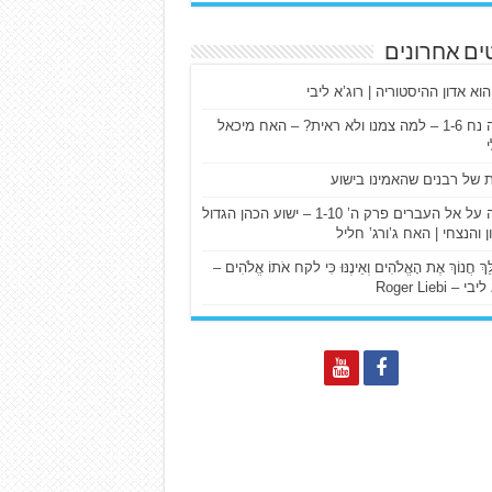
ים אחרונים
הוא אדון ההיסטוריה | רוג’א ליבי
ישעיה נח 1-6 – למה צמנו ולא ראית? – האח מיכאל
ת של רבנים שהאמינו בישוע
דרשה על אל העברים פרק ה’ 1-10 – ישוע הכהן הגדול
ן והנצחי | האח ג’ורג’ חליל
הַלֵּךְ חֲנוֹךְ אֶת הָאֱלֹהִים וְאֵינֶנּוּ כִּי לקח אֹתוֹ אֱלֹהִים –
 – Roger Liebi