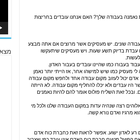
האם אתה נאמן בעבודה שלך? האם את נאמנה בעבודה שלך? האם אנחנו עובדים בחריצות 
לכל אחד מאיתנו יש עבודה שונה ותנאי עבודה שונים. יש מעסיקים אשר מרוצים אם אתה מבצע 
את המטלות שלך ואין זה משנה להם אם עבדת בדיוק תשע שעות. ויש מעסיקים שיתעקשו 
מצא 
לעשות.
עבוד בעבורו כמו שהיינו עובדים בעבור האדון.
אנחנו לא יכולים להתלונן ולומר: “אם היה לי מעסיק כמו שיש למישהו אחר, אז הייתי יותר נאמן 
בעבודה”. אנחנו עוד חיים בתקופה שבה אדם יכול לעזוב מקום עבודה אחד ולחפש מקום עבודה 
אחר. הדברים הללו נכתבו למאמינים אשר היו עבדים ולא יכלו להחליף מקום עבודה. לא הייתה 
להם אפשרות לבחור את המעסיק שלהם. ובכל זאת השליח פולוס אומר להם להיות נאמנים 
אם אנחנו אנשים עובדים אז זה אומר שאלוהים רצה שנהיה עדות במקום העבודה שלנו ולכל מי 
וא מרגיז ואדם נורא קשה.
אם אנחנו לא נאמנים אנחנו מוציאים שם רע לאדון ישוע. אפשר לראות זאת כחברת כוח אדם 
השולחת פועל לעבודה בחברה אחרת. אם הפועל מטעם חברת כוח האדם אינו עובד כפי שצריך, 