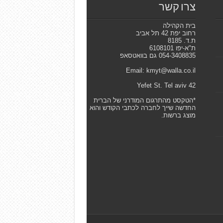
צרו קשר
בית הקהילה
רחוב יפת 42 תל אביב
ת.ד. 8185
ת"א-יפו 6108101
054-3408835 גם בוואטסאפ
Email: kmyt@walla.co.il
42 Yefet St. Tel aviv
*הטקסט מהתרגום המודרני של הברית
החדשה שייך לחברה לכתבי הקודש והוא
מוצג ברשות.