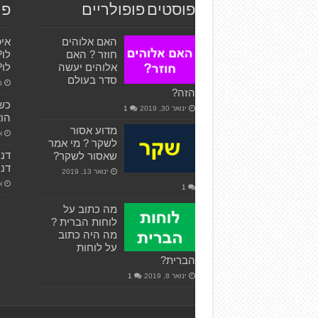
פוסטים פופולריים
פו
האם אלוהים
איפ
חוזר ? האם
לו?
אלוהים יעשה
לו?
סדר בעולם
מאי
הזה?
כש
ינואר 30, 2019
1
הוא
מדוע אסור
אפ
לשקר ? מי אמר
שאסור לשקר?
דני
ינואר 13, 2019
או
1
מה כתוב על
לוחות הברית ?
מה היה כתוב
על לוחות
הברית?
ינואר 8, 2019
1