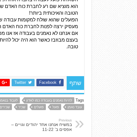
הטובה והאיכותית ביותר!
מעסיק ירצה לפנות לחברת כוח האדם הז
טובה.
Twitter
Facebook
שתף
Tags
להיות נאמנים בעבודה כמו לאדון
לעבוד בנאמנ
עובד נאמן
פועל
פועלים
שכיר
שכירים
Previous
במשיח אנחנו אחד יהודים וגויים –
אפסים ב’ 11-22