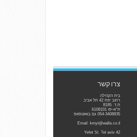
צרו קשר
בית הקהילה
רחוב יפת 42 תל אביב
ת.ד. 8185
ת"א-יפו 6108101
054-3408835 גם בוואטסאפ
Email: kmyt@walla.co.il
42 Yefet St. Tel aviv