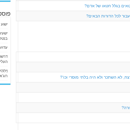
טאים בגלל חטאו של אדם?
פוסט
בור לכל הדורות הבאים?
ישוע 
בנטלי
עדויו
העליו
וַיִּתְ
רוג’א ליבי
, לא השתכר ולא היה בלתי מוסרי וכו’?
רה?