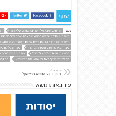
Twitter
Facebook
שתף
Tags
אך האם ימצא אלוהים דופי באדם שלא רצח
הא
האם הוגן הדבר שטבעו החוטא של אדם יעבור לכל הדורות 
האם פירוש הדבר שכולנו באים לעולם חוטאים בגלל חטאו 
כיצד חטאו של אדם השפיע על ילדיו
כיצד תוכל להוכיח
מדוע נתן אלוהים לחטא לחדור?
מה היה קורה לאדם א
מה עם אלו שאף פעם לא שמעו את הבשורה?
מה קרה
Previous
היכן בוצע החטא הראשון?
עוד באותו נושא