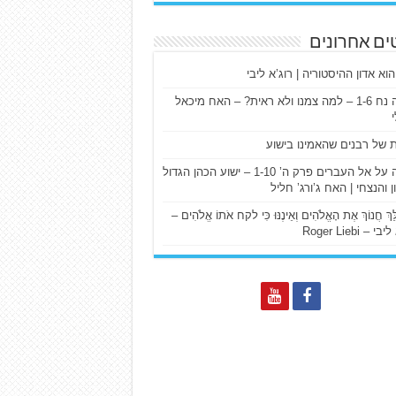
ים אחרונים
הוא אדון ההיסטוריה | רוג’א ליבי
ישעיה נח 1-6 – למה צמנו ולא ראית? – האח מיכאל
ת של רבנים שהאמינו בישוע
דרשה על אל העברים פרק ה’ 1-10 – ישוע הכהן הגדול
ן והנצחי | האח ג’ורג’ חליל
הַלֵּךְ חֲנוֹךְ אֶת הָאֱלֹהִים וְאֵינֶנּוּ כִּי לקח אֹתוֹ אֱלֹהִים –
 – Roger Liebi