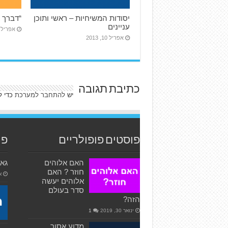
יסודות המשיחיות – ראשי ותוכן
“דברך א
עניינים
אפריל 10, 013
אפריל 10, 2013
כתיבת תגובה
יש
להתחבר למערכת
כדי ל
פוסטים פופולריים
פו
האם אלוהים
גאוו
חוזר ? האם
או
אלוהים יעשה
סדר בעולם
הזה?
ינואר 30, 2019
1
מדוע אסור