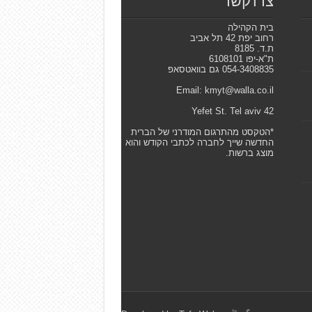
צרו קשר
בית הקהילה
רחוב יפת 42 תל אביב
ת.ד. 8185
ת"א-יפו 6108101
054-3408835 גם בוואטסאפ
Email: kmyt@walla.co.il
42 Yefet St. Tel aviv
*הטקסט מהתרגום המודרני של הברית
החדשה שייך לחברה לכתבי הקודש והוא
מוצג ברשות.