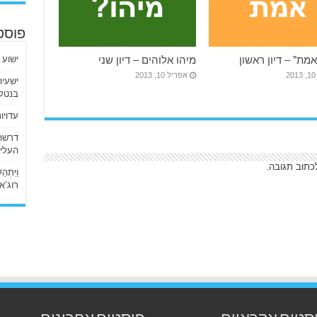
פוסט
ישוע 
מת” – דיון ראשון
מיהו אלוהים – דיון שני
2
אפריל 10, 2013
בנטלי
עדויו
העליו
כתוב תגובה.
וַיִּתְ
רוג’א ליבי