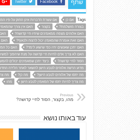
Twitter
Facebook
שתף
Tags
אם כן
אם עשרת הדברות אינן החוק על-פיו המא
בצורה מושלמת?
בקצור
האם אין צורך שהמאמין
האם אלוהים מצפה ממאמינים שיחיו חיי קדושה?
האם 
האם זאת אומרת שהמאמין יכול לרצוח ולנאוף?
האם י
האם יתכן שאנשים יחיו כפי שישוע לימד?
האם כל המשי
האם לא צריך אדם לחיות חיי קדושה על מנת שיהפוך למשיח
הסוד לחיי קדושה?
כיצד יתכן שמאמינים יכולים להמש
מדוע הרשה אלוהים לטבע הישן להשאר לאחר הלידה החד
מה יחסו של אלוהים לטבע הישן?
מה כן?
מה צרי
מה צריך להיות יחסו של המאמין לטבע הישן
מהו
Previous
מהו, בקצור, הסוד לחיי קדושה?
עוד באותו נושא