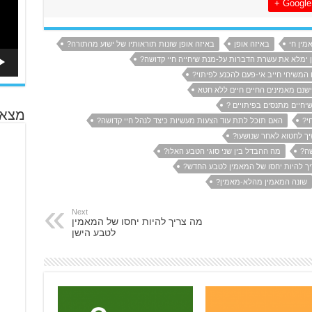
Google +
מין חי
באיזה אופן
באיזה אופן שונות תוראותיו של ישוע מהתורה?
 ימלא את עשרת הדברות על-מנת שיחייה חיי קדושה?
המשיחי חייב אי-פעם להכנע לפיתוי?
שנם מאמינים החיים חיים ללא חטא
חיים מתנסים בפיתויים ?
מצא 
י?
האם תוכל לתת עוד הצעות מעשיות כיצד לנהל חיי קדושה?
יך לחטוא לאחר שנושעו?
שה?
מה ההבדל בין שני סוגי הטבע האלו?
ך להיות יחסו של המאמין לטבע החדש?
שונה המאמין מהלא-מאמין?
Next
מה צריך להיות יחסו של המאמין
לטבע הישן