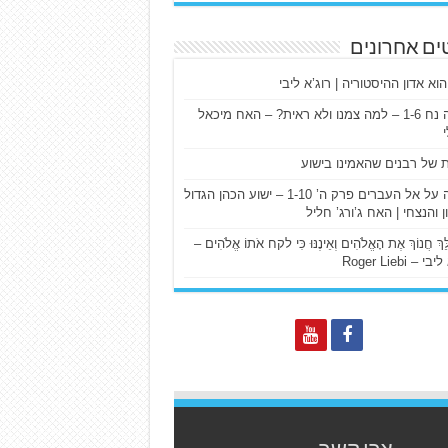
ים אחרונים
הוא אדון ההיסטוריה | רוג’א ליבי
ישעיה נח 1-6 – למה צמנו ולא ראית? – האח מיכאל
ת של רבנים שהאמינו בישוע
דרשה על אל העברים פרק ה’ 1-10 – ישוע הכהן הגדול
ן והנצחי | האח ג’ורג’ חליל
הַלֵּךְ חֲנוֹךְ אֶת הָאֱלֹהִים וְאֵינֶנּוּ כִּי לקח אֹתוֹ אֱלֹהִים –
 – Roger Liebi