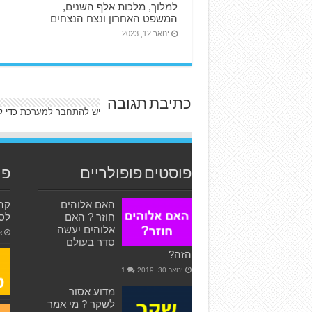
למלוך, מלכות אלף השנים,
המשפט האחרון ונצח הנצחים
ינואר 12, 2023
כתיבת תגובה
יש
להתחבר למערכת
כדי ל
פוסטים פופולריים
פו
האם אלוהים
חוזר ? האם
לס
אלוהים יעשה
או
סדר בעולם
הזה?
ינואר 30, 2019
1
מדוע אסור
לשקר ? מי אמר