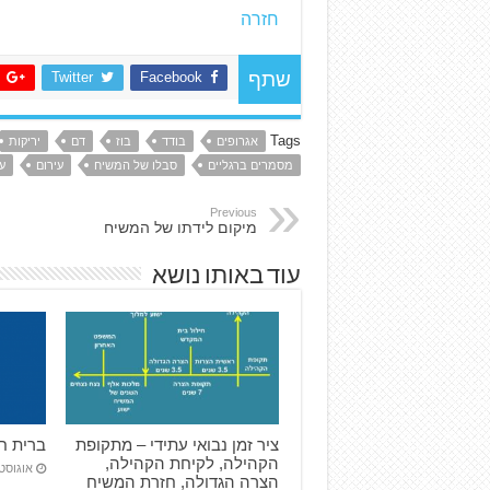
חזרה
Twitter
Facebook
שתף
Tags
אגרופים
בודד
בוז
דם
יריקות
מסמרים ברגליים
סבלו של המשיח
עירום
ע
Previous
מיקום לידתו של המשיח
עוד באותו נושא
ציר זמן נבואי עתידי – מתקופת
ברית ח
הקהילה, לקיחת הקהילה,
אוגוסט 23, 12
הצרה הגדולה, חזרת המשיח