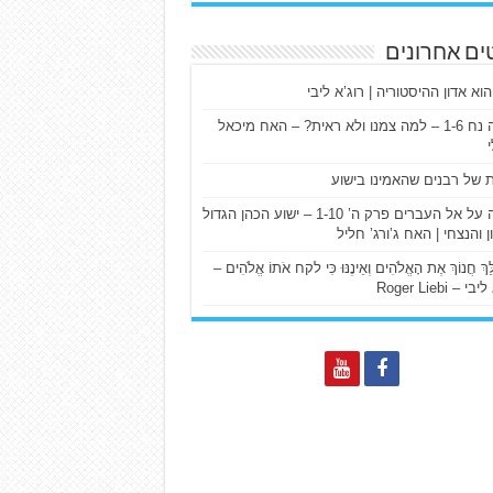
ים אחרונים
הוא אדון ההיסטוריה | רוג’א ליבי
ישעיה נח 1-6 – למה צמנו ולא ראית? – האח מיכאל
ת של רבנים שהאמינו בישוע
דרשה על אל העברים פרק ה’ 1-10 – ישוע הכהן הגדול
ן והנצחי | האח ג’ורג’ חליל
הַלֵּךְ חֲנוֹךְ אֶת הָאֱלֹהִים וְאֵינֶנּוּ כִּי לקח אֹתוֹ אֱלֹהִים –
 – Roger Liebi