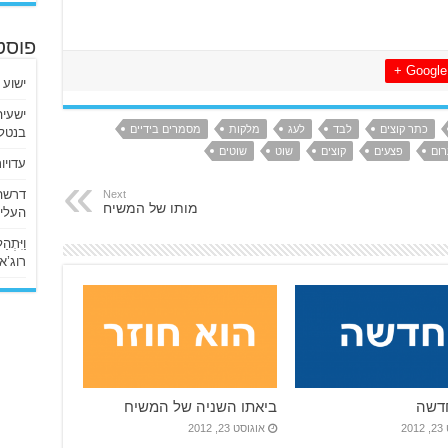
פוסט
Google +
ישוע 
כתר קוצים
לבד
לעג
מלקות
מסמרים בידיים
בנטלי
רום
פצעים
קוצים
שוט
שוטים
עדויו
Next
מותו של המשיח
העליו
וַיִּתְ
רוג’א ליבי
דשה
ביאתו השניה של המשיח
20
אוגוסט 23, 2012