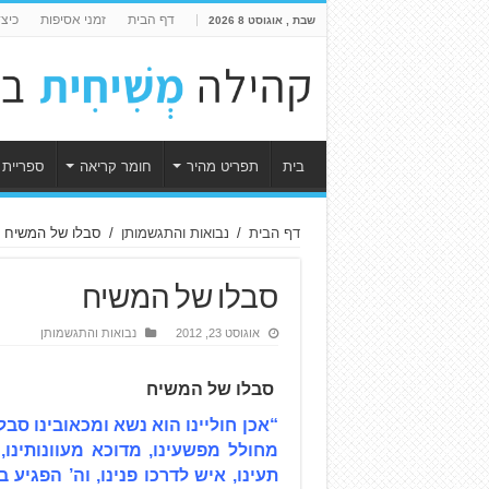
דף הבית
זמני אסיפות
כיצ
שבת , אוגוסט 8 2026
בית
תפריט מהיר
חומר קריאה
ספריית 
דף הבית
/
נבואות והתגשמותן
/
סבלו של המשיח
סבלו של המשיח
אוגוסט 23, 2012
נבואות והתגשמותן
סבלו של המשיח
“אכן חוליינו הוא נשא ומכאובינו סבל
מחולל מפשעינו, מדוכא מעוונותינו, 
תעינו, איש לדרכו פנינו, וה’ הפגיע ב