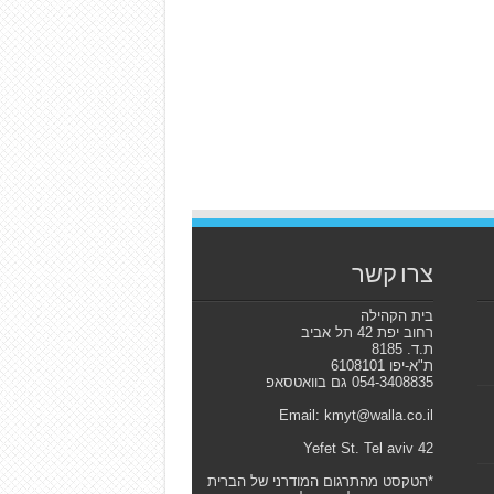
צרו קשר
בית הקהילה
רחוב יפת 42 תל אביב
ת.ד. 8185
ת"א-יפו 6108101
054-3408835 גם בוואטסאפ
Email: kmyt@walla.co.il
42 Yefet St. Tel aviv
*הטקסט מהתרגום המודרני של הברית