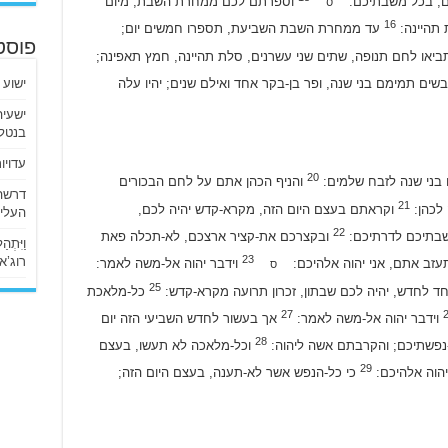
כם, בכל משבתיכם:
וספרתם לכם ממחרת השבת, מיום
ס
16
תהיינה:
עד ממחרת השבת השביעת, תספרו חמשים יום;
פוסט
או לחם תנופה, שתים שני עשרנים, סלת תהיינה, חמץ תאפינה;
ם תמימם בני שנה, ופר בן-בקר אחד ואילם שנים; יהיו עלה
ישוע 
בנטלי
עדויו
20
 בני שנה לזבח שלמים:
והניף הכהן אתם על לחם הבכורים
21
 לכהן:
וקראתם בעצם היום הזה, מקרא-קדש יהיה לכם,
העליו
22
שבתיכם לדרתיכם:
ובקצרכם את-קציר ארצכם, לא-תכלה פאת
וַיִּתְ
23
רוג’א ליבי
תעזב אתם, אני יהוה אלהיכם:
וידבר יהוה אל-משה לאמר:
ס
25
ד לחדש, יהיה לכם שבתון, זכרון תרועה מקרא-קדש:
כל-מלאכת
27
וידבר יהוה אל-משה לאמר:
אך בעשור לחדש השביעי הזה יום
28
-נפשתיכם; והקרבתם אשה ליהוה:
וכל-מלאכה לא תעשו, בעצם
29
 יהוה אלהיכם:
כי כל-הנפש אשר לא-תענה, בעצם היום הזה;