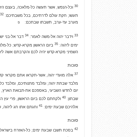
30
וכל-הנפש, אשר תעשה כל-מלאכה, בעצם היו
32
תעשו; חקת עולם לדרתיכם, בכל משבתיכם:
מערב עד-ערב, תשבתו שבתכם:
פ
34
33
וידבר יהוה אל-משה לאמר:
דבר אל-בני יש
35
ימים ליהוה:
ביום הראשון מקרא-קדש; כל-מל
השמיני מקרא-קדש יהיה לכם והקרבתם אשה ליה
סוכות
37
אלה מועדי יהוה, אשר-תקראו אתם מקראי קדש;
מלבד שבתת יהוה; ומלבד מתנותיכם, ומלבד כל-
יום לחדש השביעי, באספכם את-תבואת הארץ, תחג
40
שבתון:
ולקחתם לכם ביום הראשון, פרי עץ הד
41
אלהיכם שבעת ימים:
וחגתם אתו חג ליהוה, 
סוכות
42
בסכת תשבו שבעת ימים; כל-האזרח בישראל,