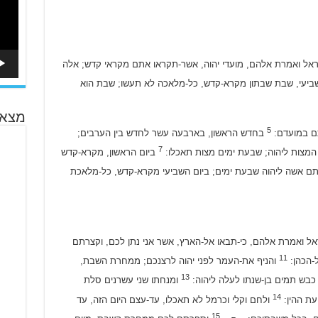
ראל ואמרת אלהם, מועדי יהוה, אשר-תקראו אתם מקראי קדש; אלה
ביעי, שבת שבתון מקרא-קדש, כל-מלאכה לא תעשו; שבת הוא
מצא 
5
תם במועדם:
בחדש הראשון, בארבעה עשר לחדש בין הערבים;
7
מצות ליהוה; שבעת ימים מצות תאכלו:
ביום הראשון, מקרא-קדש
ם אשה ליהוה שבעת ימים; ביום השביעי מקרא-קדש, כל-מלאכת
אל ואמרת אלהם, כי-תבאו אל-הארץ, אשר אני נתן לכם, וקצרתם
11
-הכהן:
והניף את-העמר לפני יהוה לרצנכם; ממחרת השבת,
13
כבש תמים בן-שנתו לעלה ליהוה:
ומנחתו שני עשרנים סלת
14
עת ההין:
ולחם וקלי וכרמל לא תאכלו, עד-עצם היום הזה, עד
15