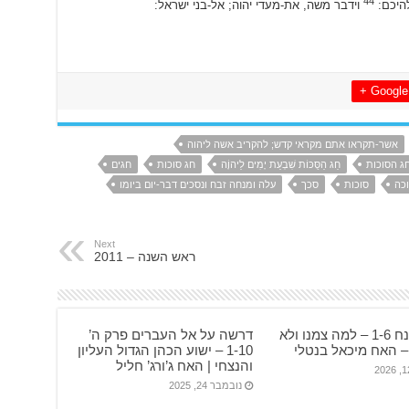
44
להיכם:
וידבר משה, את-מעדי יהוה; אל-בני ישראל:
Google +
אשר-תקראו אתם מקראי קדש; להקריב אשה ליהוה
ג הסוכות
חַג הַסֻּכּוֹת שִׁבְעַת יָמִים לַיהוָֹה
חג סוכות
חגים
כה
סוכות
סכך
עלה ומנחה זבח ונסכים דבר-יום ביומו
Next
ראש השנה – 2011
ישעיה נח 1-6 – למה צמנו ולא
דרשה על אל העברים פרק ה’
– האח מיכאל בנטלי
1-10 – ישוע הכהן הגדול העליון
והנצחי | האח ג’ורג’ חליל
נובמבר 24, 2025