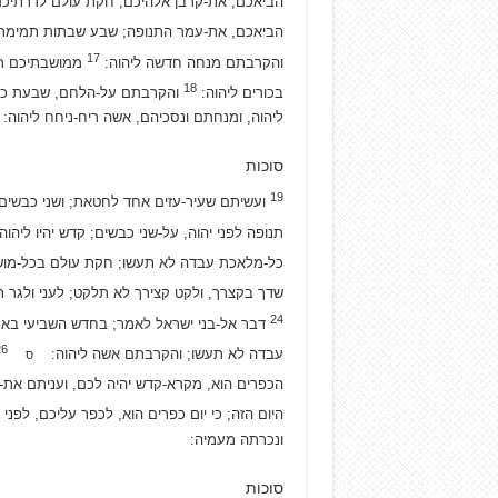
הביאכם, את-קרבן אלהיכם; חקת עולם לדרתי
הביאכם, את-עמר התנופה; שבע שבתות תמימת 
17
והקרבתם מנחה חדשה ליהוה:
ממושבתיכם תבי
18
בכורים ליהוה:
והקרבתם על-הלחם, שבעת כבשי
ליהוה, ומנחתם ונסכיהם, אשה ריח-ניחח ליהוה:
סוכות
19
ועשיתם שעיר-עזים אחד לחטאת; ושני כבשים
תנופה לפני יהוה, על-שני כבשים; קדש יהיו ליהוה
כל-מלאכת עבדה לא תעשו; חקת עולם בכל-מו
שדך בקצרך, ולקט קצירך לא תלקט; לעני ולגר 
24
דבר אל-בני ישראל לאמר; בחדש השביעי באח
26
עבדה לא תעשו; והקרבתם אשה ליהוה:
ס
הכפרים הוא, מקרא-קדש יהיה לכם, ועניתם את
היום הזה; כי יום כפרים הוא, לכפר עליכם, לפני
ונכרתה מעמיה:
סוכות