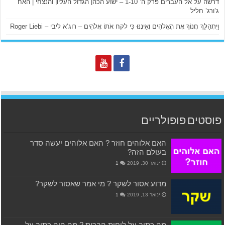
דרשה על אל העברים פרק ה’ 1-10 – ישוע הכהן הגדול העליון והנצחי | האח
ג’ורג’ חליל
וַיִּתְהַלֵּךְ חֲנוֹךְ אֶת הָאֱלֹהִים וְאֵינֶנּוּ כִּי לקח אֹתוֹ אֱלֹהִים – רוג’א ליבי – Roger Liebi
פוסטים פופולריים
האם אלוהים חוזר ? האם אלוהים יעשה סדר
בעולם הזה?
ינואר 30, 2019
1
מדוע אסור לשקר ? מי אמר שאסור לשקר?
ינואר 13, 2019
1
מה כתוב על לוחות הברית ? מה היה כתוב על