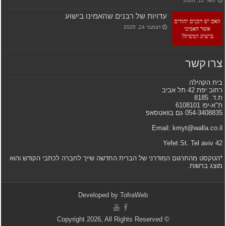
ינואר 12, 2026
עדויות של רבנים שהאמינו בישוע
דצמבר 24, 2025
צרו קשר
בית הקהילה
רחוב יפת 42 תל אביב
ת.ד. 8185
ת"א-יפו 6108101
054-3408835 גם בוואטסאפ
Email: kmyt@walla.co.il
42 Yefet St. Tel aviv
*הטקסט מהתרגום המודרני של הברית החדשה שייך לחברה לכתבי הקודש והוא
מוצג ברשות.
Developed by
TofraWeb
© Copyright 2026, All Rights Reserved