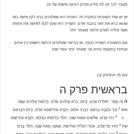
מעבר לכך אין לנו מידע מהיכן הגיעה אישתו של קין.
אז יש שתי השערות במקרה זה: האחת היא שאלוהים ברא לקין אישה כמו
שהוא ברא את חוה בעבור אדם. השנייה היא שקין לקח לאישה את אחותו
אשר נולדה לאדם ולחוה מאוחר יותר.
אם ההשערה השנייה נכונה, אז כנראה שאלוהים הירשה נישואין בין אחים
ואחיות בתקופה ההיא אך מאוחר יותר אסר זאת.
עם מי התחתן קין
בראשית פרק ה
ה
זֶה סֵפֶר, תּוֹלְדֹת אָדָם; בְּיוֹם, בְּרֹא אֱלֹהִים אָדָם, בִּדְמוּת אֱלֹהִים עָשָׂה
2
אֹתוֹ׃
זָכָר וּנְקֵבָה בְּרָאָם; וַיְבָרֶךְ אֹתָם, וַיִּקְרָא אֶת־שְׁמָם אָדָם, בְּיוֹם הִבָּרְאָם׃
3
וַיְחִי אָדָם, שְׁלֹשִׁים וּמְאַת שָׁנָה, וַיּוֹלֶד בִּדְמוּתוֹ כְּצַלְמוֹ; וַיִּקְרָא אֶת־שְׁמוֹ
ס
4
שֵׁת׃
וַיִּהְיוּ יְמֵי־אָדָם, אַחֲרֵי הוֹלִידוֹ אֶת־שֵׁת, שְׁמֹנֶה מֵאֹת שָׁנָה; וַיּוֹלֶד בָּנִים
5