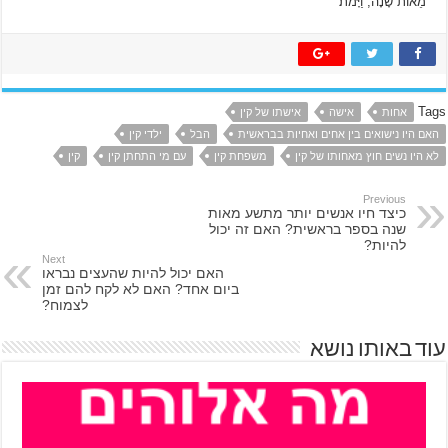
מֵאוֹת שָׁנָה; וַיָּמֹת׃
Tags
אחות
אישה
אישתו של קין
האם היו נישואים בין אחים ואחיות בבראשית
הבל
ילדי קין
לא היו נשים חוץ מאחותו של קין
משפחת קין
עם מי התחתן קין
קין
Previous
כיצד חיו אנשים יותר מתשע מאות
שנה בספר בראשית? האם זה יכול
להיות?
Next
האם יכול להיות שהעצים נבראו
ביום אחד? האם לא לקח להם זמן
לצמוח?
עוד באותו נושא