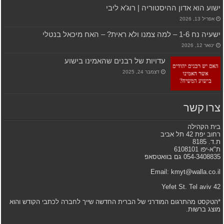
ישוע הוא אדון ההיסטוריה | רוג’א ליבי
אפריל 13, 2026
ישעיה נח 1-6 – למה צמנו ולא ראית? – האח מיכאל בנטלי
ינואר 12, 2026
עדויות של רבנים שהאמינו בישוע
דצמבר 24, 2025
צרו קשר
בית הקהילה
רחוב יפת 42 תל אביב
ת.ד. 8185
ת"א-יפו 6108101
054-3408835 גם בוואטסאפ
Email: kmyt@walla.co.il
42 Yefet St. Tel aviv
*הטקסט מהתרגום המודרני של הברית החדשה שייך לחברה לכתבי הקודש והוא
מוצג ברשות.