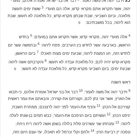
כג
וידבר יהוה אל-משה לאמר:
דבר אל-בני ישראל ואמרת אלהם, מועדי
3
יהוה, אשר-תקראו אתם מקראי קדש; אלה הם מועדי:
ששת ימים תעשה
מלאכה, וביום השביעי, שבת שבתון מקרא-קדש, כל-מלאכה לא תעשו; שבת
הוא ליהוה, בכל מושבתיכם:
פ
5
4
אלה מועדי יהוה, מקראי קדש; אשר-תקראו אתם במועדם:
בחדש
6
הראשון, בארבעה עשר לחדש בין הערבים; פסח ליהוה:
ובחמשה עשר יום
7
לחדש הזה, חג המצות ליהוה; שבעת ימים מצות תאכלו:
ביום הראשון,
8
מקרא-קדש יהיה לכם; כל-מלאכת עבדה לא תעשו:
והקרבתם אשה ליהוה
שבעת ימים; ביום השביעי מקרא-קדש, כל-מלאכת עבדה לא תעשו:
פ
ראש השנה
10
9
וידבר יהוה אל-משה לאמר:
דבר אל-בני ישראל ואמרת אלהם, כי-תבאו
אל-הארץ, אשר אני נתן לכם, וקצרתם את-קצירה; והבאתם את-עמר ראשית
11
קצירכם אל-הכהן:
והניף את-העמר לפני יהוה לרצנכם; ממחרת השבת,
12
יניפנו הכהן:
ועשיתם ביום הניפכם את-העמר; כבש תמים בן-שנתו לעלה
13
ליהוה:
ומנחתו שני עשרנים סלת בלולה בשמן אשה ליהוה ריח ניחח;
14
ונסכה יין רביעת ההין:
ולחם וקלי וכרמל לא תאכלו, עד-עצם היום הזה,