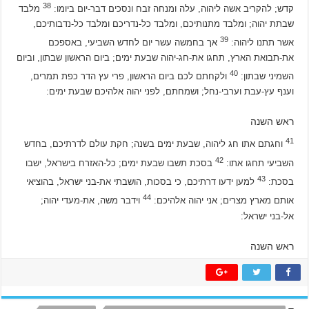
38
קדש; להקריב אשה ליהוה, עלה ומנחה זבח ונסכים דבר-יום ביומו:
מלבד
שבתת יהוה; ומלבד מתנותיכם, ומלבד כל-נדריכם ומלבד כל-נדבותיכם,
39
אשר תתנו ליהוה:
אך בחמשה עשר יום לחדש השביעי, באספכם
את-תבואת הארץ, תחגו את-חג-יהוה שבעת ימים; ביום הראשון שבתון, וביום
40
השמיני שבתון:
ולקחתם לכם ביום הראשון, פרי עץ הדר כפת תמרים,
וענף עץ-עבת וערבי-נחל; ושמחתם, לפני יהוה אלהיכם שבעת ימים:
ראש השנה
41
וחגתם אתו חג ליהוה, שבעת ימים בשנה; חקת עולם לדרתיכם, בחדש
42
השביעי תחגו אתו:
בסכת תשבו שבעת ימים; כל-האזרח בישראל, ישבו
43
בסכת:
למען ידעו דרתיכם, כי בסכות, הושבתי את-בני ישראל, בהוציאי
44
אותם מארץ מצרים; אני יהוה אלהיכם:
וידבר משה, את-מעדי יהוה;
אל-בני ישראל:
ראש השנה