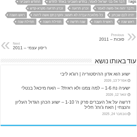
Tags
דבר אל-בני ישראל לאמר; בחדש השביעי באחד לחדש
החודש השביעי
וידבר יהוה אל-משה לאמר
זכרון תרועה
זכרון תרועה מקרא-קדש
יהיה לכם שבתון
כל-מלאכת עבדה לא תעשו; והקרבתם אשה ליהוה
ראש השנה
ראש שנה
ראשית השנה
שנה חדשה
תחילת השנה
תחילת שנה
Previous
סוכות – 2011
Next
ריסון עצמי – 2011
עוד באותו נושא
ישוע הוא אדון ההיסטוריה | רוג’א ליבי
אפריל 13, 2026
ישעיה נח 1-6 – למה צמנו ולא ראית? – האח מיכאל בנטלי
ינואר 12, 2026
דרשה על אל העברים פרק ה’ 1-10 – ישוע הכהן הגדול העליון
והנצחי | האח ג’ורג’ חליל
נובמבר 24, 2025