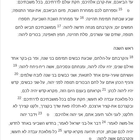
עד הביאכם, את-קרבן אלהיכם; חקת עולם לדרתיכם, בכל משבתיכם:
15
וספרתם לכם ממחרת השבת, מיום הביאכם, את-עמר התנופה;
ס
16
שבע שבתות תמימת תהיינה:
עד ממחרת השבת השביעת, תספרו
17
חמשים יום; והקרבתם מנחה חדשה ליהוה:
ממושבתיכם תביאו לחם
תנופה, שתים שני עשרנים, סלת תהיינה, חמץ תאפינה; בכורים ליהוה:
ראש השנה
18
והקרבתם על-הלחם, שבעת כבשים תמימם בני שנה, ופר בן-בקר אחד
19
ואילם שנים; יהיו עלה ליהוה, ומנחתם ונסכיהם, אשה ריח-ניחח ליהוה:
20
ועשיתם שעיר-עזים אחד לחטאת; ושני כבשים בני שנה לזבח שלמים:
והניף הכהן אתם על לחם הבכורים תנופה לפני יהוה, על-שני כבשים; קדש
21
יהיו ליהוה לכהן:
וקראתם בעצם היום הזה, מקרא-קדש יהיה לכם,
22
כל-מלאכת עבדה לא תעשו; חקת עולם בכל-מושבתיכם לדרתיכם:
ובקצרכם את-קציר ארצכם, לא-תכלה פאת שדך בקצרך, ולקט קצירך לא
23
תלקט; לעני ולגר תעזב אתם, אני יהוה אלהיכם:
וידבר יהוה
ס
24
אל-משה לאמר:
דבר אל-בני ישראל לאמר; בחדש השביעי באחד לחדש,
25
יהיה לכם שבתון, זכרון תרועה מקרא-קדש:
כל-מלאכת עבדה לא תעשו;
והקרבתם אשה ליהוה:
ס