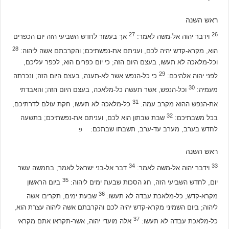
ראש השנה
27
26
וידבר יהוה אל-משה לאמר:
אך בעשור לחדש השביעי הזה יום הכפרים
28
הוא, מקרא-קדש יהיה לכם, ועניתם את-נפשתיכם; והקרבתם אשה ליהוה:
וכל-מלאכה לא תעשו, בעצם היום הזה; כי יום כפרים הוא, לכפר עליכם,
29
לפני יהוה אלהיכם:
כי כל-הנפש אשר לא-תענה, בעצם היום הזה; ונכרתה
30
מעמיה:
וכל-הנפש, אשר תעשה כל-מלאכה, בעצם היום הזה; והאבדתי
31
את-הנפש ההוא מקרב עמה:
כל-מלאכה לא תעשו; חקת עולם לדרתיכם,
32
בכל משבתיכם:
שבת שבתון הוא לכם, ועניתם את-נפשתיכם; בתשעה
לחדש בערב, מערב עד-ערב, תשבתו שבתכם:
פ
ראש השנה
34
33
וידבר יהוה אל-משה לאמר:
דבר אל-בני ישראל לאמר; בחמשה עשר
35
יום, לחדש השביעי הזה, חג הסכות שבעת ימים ליהוה:
ביום הראשון
36
מקרא-קדש; כל-מלאכת עבדה לא תעשו:
שבעת ימים, תקריבו אשה
ליהוה; ביום השמיני מקרא-קדש יהיה לכם והקרבתם אשה ליהוה עצרת הוא,
37
כל-מלאכת עבדה לא תעשו:
אלה מועדי יהוה, אשר-תקראו אתם מקראי