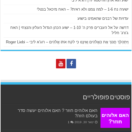
ישוע הוא אדון ההיסטוריה | רוג’א ליבי
ישעיה נח 1-6 – למה צמנו ולא ראית? – האח מיכאל בנטלי
עדויות של רבנים שהאמינו בישוע
דרשה על אל העברים פרק ה’ 1-10 – ישוע הכהן הגדול העליון והנצחי | האח
ג’ורג’ חליל
וַיִּתְהַלֵּךְ חֲנוֹךְ אֶת הָאֱלֹהִים וְאֵינֶנּוּ כִּי לקח אֹתוֹ אֱלֹהִים – רוג’א ליבי – Roger Liebi
פוסטים פופולריים
האם אלוהים חוזר ? האם אלוהים יעשה סדר
בעולם הזה?
ינואר 30, 2019
1