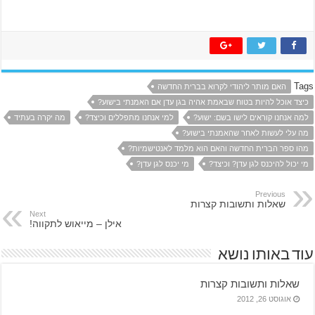
Tags
האם מותר ליהודי לקרוא בברית החדשה
כיצד אוכל להיות בטוח שבאמת אהיה בגן עדן אם האמנתי בישוע?
למה אנחנו קוראים לישו בשם: ישוע?
למי אנחנו מתפללים וכיצד?
מה יקרה בעתיד
מה עלי לעשות לאחר שהאמנתי בישוע?
מהו ספר הברית החדשה והאם הוא מלמד לאנטישמיות?
מי יכול להיכנס לגן עדן? וכיצד?
מי יכנס לגן עדן?
Previous
שאלות ותשובות קצרות
Next
אילן – מייאוש לתקווה!
עוד באותו נושא
שאלות ותשובות קצרות
אוגוסט 26, 2012