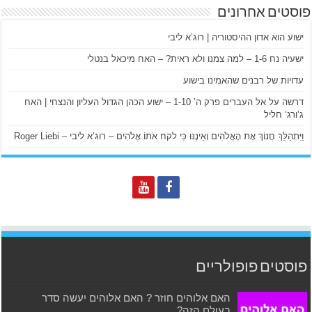
פוסטים אחרונים
ישוע הוא אדון ההיסטוריה | רוג’א ליבי
ישעיה נח 1-6 – למה צמנו ולא ראית? – האח מיכאל בנטלי
עדויות של רבנים שהאמינו בישוע
דרשה על אל העברים פרק ה’ 1-10 – ישוע הכהן הגדול העליון והנצחי | האח
ג’ורג’ חליל
וַיִּתְהַלֵּךְ חֲנוֹךְ אֶת הָאֱלֹהִים וְאֵינֶנּוּ כִּי לקח אֹתוֹ אֱלֹהִים – רוג’א ליבי – Roger Liebi
פוסטים פופולריים
האם אלוהים חוזר ? האם אלוהים יעשה סדר
בעולם הזה?