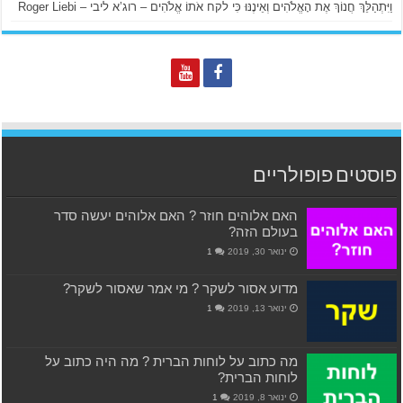
וַיִּתְהַלֵּךְ חֲנוֹךְ אֶת הָאֱלֹהִים וְאֵינֶנּוּ כִּי לקח אֹתוֹ אֱלֹהִים – רוג’א ליבי – Roger Liebi
פוסטים פופולריים
האם אלוהים חוזר ? האם אלוהים יעשה סדר
בעולם הזה?
ינואר 30, 2019
1
מדוע אסור לשקר ? מי אמר שאסור לשקר?
ינואר 13, 2019
1
מה כתוב על לוחות הברית ? מה היה כתוב על
לוחות הברית?
ינואר 8, 2019
1