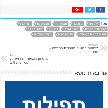
Tags
גלגלתא
גן הקבר
המשיח חי
המשיח קם
יום ראשון
ישוע קם מן המתים
מערת הקבר
קבר ריק
ראשון בבוקר
תחיית המשיח מהמתים
תקומה לחיים
תקומה מהמוות
Previous
אלוהות המשיח מהברית החדשה –
יוחנן יד 1-11
Next
הביטחון בישועה – הראשונה
לפטרוס א 1-5
עוד באותו נושא