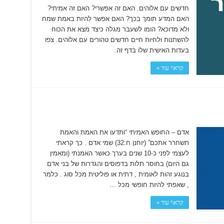
חדשים עם אלוהים. האם זה אפשרי? האם זה אמיתי?
האם המדע תומך בכך? האם אפשר להיות באמת שמח
ולא מדוכא? הומו לשעבר מגלה כיצד מצא את הכוח
להשתנות ולחיות חיים חדשים טהורים עם אלוהים. צפו
בעדות האישית שלו בדף זה.
קרא\י עוד »
אדם – החופש האמיתי “ותדעו את האמת והאמת
תשחרר אתכם” (יוחנן ח:32) שמי אדם . כך קראתי
לעצמי לפני כ-­10 שנים בערך כאשר האמנתי (ומאמין
גם היום) בחוסר תלות בדפוסים והגדרות של בני אדם
בנוגע זהות לאומית , דתית או פוליטית מכל סוג . כלמר
, שאפתי להיות חופשי מכל …
קרא\י עוד »