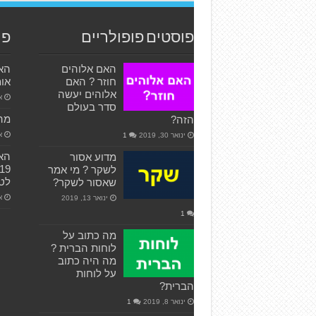
פוסטים פופולריים
פו
האם אלוהים
הא
חוזר ? האם
אומ
אלוהים יעשה
אפ
סדר בעולם
מהו
הזה?
אפ
ינואר 30, 2019
1
האג
מדוע אסור
לשקר ? מי אמר
לטי
שאסור לשקר?
או
ינואר 13, 2019
1
מה כתוב על
לוחות הברית ?
מה היה כתוב
על לוחות
הברית?
ינואר 8, 2019
1