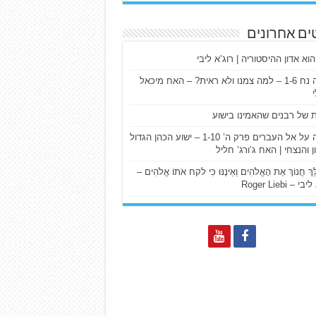
ים אחרונים
הוא אדון ההיסטוריה | רוג’א ליבי
ישעיה נח 1-6 – למה צמנו ולא ראית? – האח מיכאל
ת של רבנים שהאמינו בישוע
דרשה על אל העברים פרק ה’ 1-10 – ישוע הכהן הגדול
ן והנצחי | האח ג’ורג’ חליל
הַלֵּךְ חֲנוֹךְ אֶת הָאֱלֹהִים וְאֵינֶנּוּ כִּי לקח אֹתוֹ אֱלֹהִים –
 – Roger Liebi