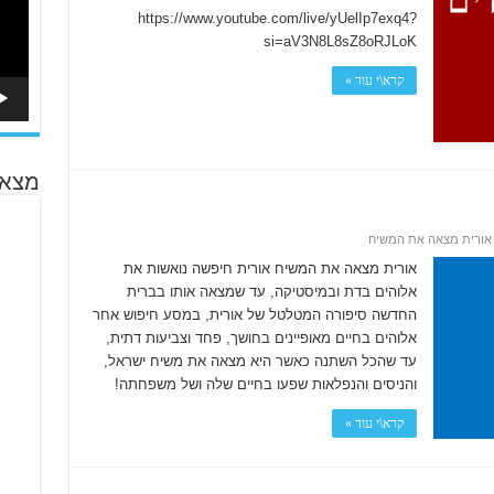
https://www.youtube.com/live/yUelIp7exq4?
si=aV3N8L8sZ8oRJLoK
קרא\י עוד »
מצא 
אורית מצאה את המשיח
אורית מצאה את המשיח אורית חיפשה נואשות את
אלוהים בדת ובמיסטיקה, עד שמצאה אותו בברית
החדשה סיפורה המטלטל של אורית, במסע חיפוש אחר
אלוהים בחיים מאופיינים בחושך, פחד וצביעות דתית,
עד שהכל השתנה כאשר היא מצאה את משיח ישראל,
והניסים והנפלאות שפעו בחיים שלה ושל משפחתה!
קרא\י עוד »