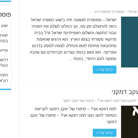
ישראל – ממסורת לאמונה חיה
פוסט
ישראל – ממסורת לאמונה חיה בישוע המשיח ישראל
ישוע 
ניסה להתעלם זמן מה, אך החליט לשלם את המחיר
עבור התקווה והשלום האמיתיים! ישראל גדל בבית
מרוקאי מסורתי בצפון הארץ. הוא הרגיש שהאמת
בנטלי
מתחבאת מתחת לאפו והחליט לצאת למסע בדרום
עדויו
אפריקה. הוא פגש בכמה נוצרים חברותיים עם אהבה
עמוקה לעם היהודי, בזכות …
העליו
קרא\י עוד »
וַיִּתְ
רוג’א ליבי
עקב דמקני
 לתגובות
על למה דווקא אני? – סיפורו של יעקב דמקני
למה דווקא אני? – סיפורו של יעקב דמקני לקריאת
הסיפור לחצו כאן! למה דווקא אני? – סיפורו של יעקב
דמקני
קרא\י עוד »