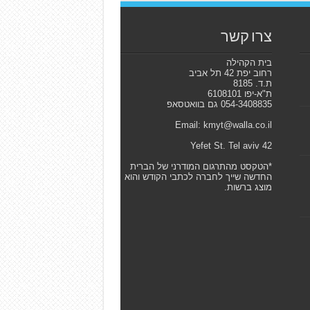
צרו קשר
בית הקהילה
רחוב יפת 42 תל אביב
ת.ד. 8185
ת"א-יפו 6108101
054-3408835 גם בוואטסאפ
Email: kmyt@walla.co.il
42 Yefet St. Tel aviv
*הטקסט מהתרגום המודרני של הברית
החדשה שייך לחברה לכתבי הקודש והוא
מוצג ברשות.