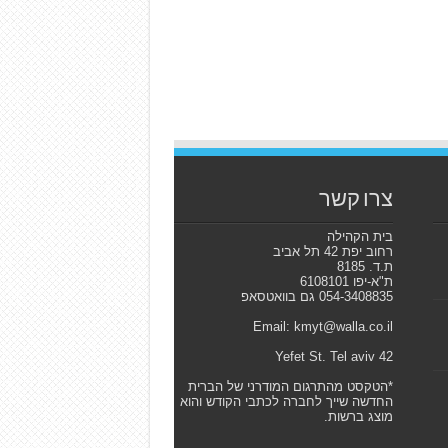
צרו קשר
בית הקהילה
רחוב יפת 42 תל אביב
ת.ד. 8185
ת"א-יפו 6108101
054-3408835 גם בוואטסאפ
Email: kmyt@walla.co.il
42 Yefet St. Tel aviv
*הטקסט מהתרגום המודרני של הברית
החדשה שייך לחברה לכתבי הקודש והוא
מוצג ברשות.