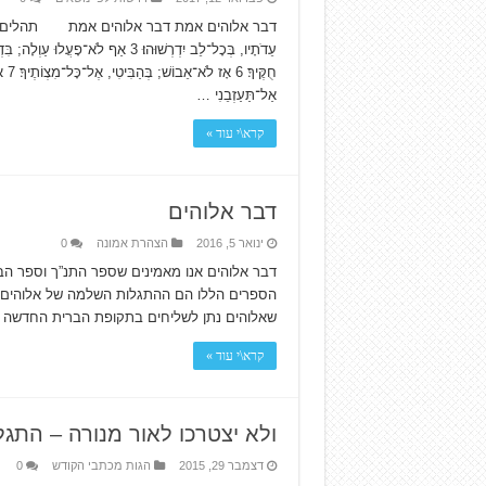
אַל־תַּעַזְבֵנִי …
קרא\י עוד »
דבר אלוהים
ינואר 5, 2016
הצהרת אמונה
0
דבר אלוהים אנו מאמינים שספר התנ”ך וספר ה
הספרים הללו הם ההתגלות השלמה של אלוהים וא
שאלוהים נתן לשליחים בתקופת הברית החדשה א
קרא\י עוד »
ולא יצטרכו לאור מנורה – התגלות
דצמבר 29, 2015
הגות מכתבי הקודש
0