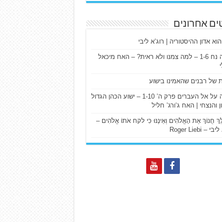
ים אחרונים
הוא אדון ההיסטוריה | רוג’א ליבי
ישעיה נח 1-6 – למה צמנו ולא ראית? – האח מיכאל
ת של רבנים שהאמינו בישוע
דרשה על אל העברים פרק ה’ 1-10 – ישוע הכהן הגדול
ן והנצחי | האח ג’ורג’ חליל
הַלֵּךְ חֲנוֹךְ אֶת הָאֱלֹהִים וְאֵינֶנּוּ כִּי לקח אֹתוֹ אֱלֹהִים –
 – Roger Liebi