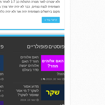
ולא יצטרכו ל
השמימית לנצח נצחים, כבר לא יהיה יותר צורך ב
מקום בירושלים השמימית יהיה אור ולא יהיה כלל
קרא\י עוד »
פוסטים פופולריים
פו
האם אלוהים
חוזר ? האם
אלוהים יעשה
סדר בעולם
הזה?
חט
ינואר 30, 2019
1
אפ
מדוע אסור
לשקר ? מי אמר
– פ
שאסור לשקר?
או
ינואר 13, 2019