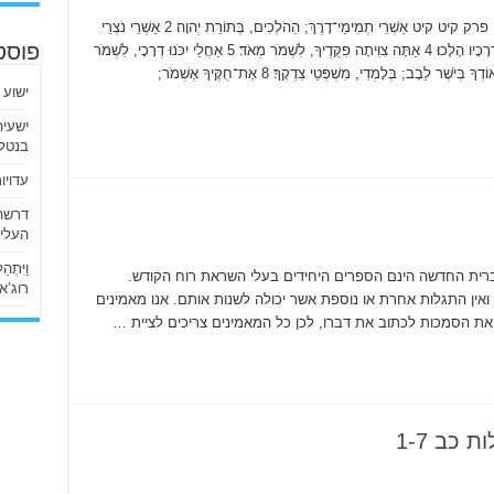
דבר אלוהים אמת דבר אלוהים אמת תהלים פרק קיט קיט אַשְׁרֵי תְמִימֵי־דָרֶךְ; הַהֹלְכִים, בְּתוֹרַת יְהוָה׃ 2 אַשְׁרֵי נֹצְרֵי
עֵדֹתָיו, בְּכָל־לֵב יִדְרְשׁוּהוּ׃ 3 אַף לֹא־פָעֲלוּ עַוְלָה; בִּדְרָכָיו הָלָכוּ׃ 4 אַתָּה צִוִּיתָה פִקֻּדֶיךָ, לִשְׁמֹר מְאֹד׃ 5 אַחֲלַי יִכֹּנוּ דְרָכָי, לִשְׁמֹר
פוסט
חֻקֶּיךָ׃ 6 אָז לֹא־אֵבוֹשׁ; בְּהַבִּיטִי, אֶל־כָּל־מִצְוֹתֶיךָ׃ 7 אוֹדְךָ בְּיֹשֶׁר לֵבָב; בְּלָמְדִי, מִשְׁפְּטֵי צִדְקֶךָ׃ 8 אֶת־חֻקֶּיךָ אֶשְׁמֹר;
ישוע 
בנטלי
עדויו
העליו
וַיִּתְ
ברית החדשה הינם הספרים היחידים בעלי השראת רוח הקודש.
רוג’א ליבי
ין התגלות אחרת או נוספת אשר יכולה לשנות אותם. אנו מאמינים
ת הסמכות לכתוב את דברו, לכן כל המאמינים צריכים לציית …
 כב 1-7