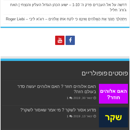
דרשה על אל העברים פרק ה’ 1-10 – ישוע הכהן הגדול העליון והנצחי | האח
ג’ורג’ חליל
וַיִּתְהַלֵּךְ חֲנוֹךְ אֶת הָאֱלֹהִים וְאֵינֶנּוּ כִּי לקח אֹתוֹ אֱלֹהִים – רוג’א ליבי – Roger Liebi
פוסטים פופולריים
האם אלוהים חוזר ? האם אלוהים יעשה סדר
בעולם הזה?
ינואר 30, 2019
1
מדוע אסור לשקר ? מי אמר שאסור לשקר?
ינואר 13, 2019
1