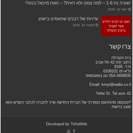
ישעיה נח 1-6 – למה צמנו ולא ראית? – האח מיכאל בנטלי
ינואר 12, 2026
עדויות של רבנים שהאמינו בישוע
דצמבר 24, 2025
צרו קשר
בית הקהילה
רחוב יפת 42 תל אביב
ת.ד. 8185
ת"א-יפו 6108101
054-3408835 גם בוואטסאפ
Email: kmyt@walla.co.il
42 Yefet St. Tel aviv
*הטקסט מהתרגום המודרני של הברית החדשה שייך לחברה לכתבי הקודש והוא
מוצג ברשות.
Developed by
TofraWeb