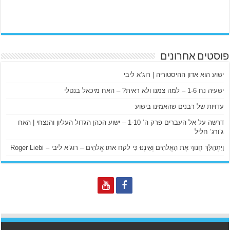
פוסטים אחרונים
ישוע הוא אדון ההיסטוריה | רוג’א ליבי
ישעיה נח 1-6 – למה צמנו ולא ראית? – האח מיכאל בנטלי
עדויות של רבנים שהאמינו בישוע
דרשה על אל העברים פרק ה’ 1-10 – ישוע הכהן הגדול העליון והנצחי | האח
ג’ורג’ חליל
וַיִּתְהַלֵּךְ חֲנוֹךְ אֶת הָאֱלֹהִים וְאֵינֶנּוּ כִּי לקח אֹתוֹ אֱלֹהִים – רוג’א ליבי – Roger Liebi