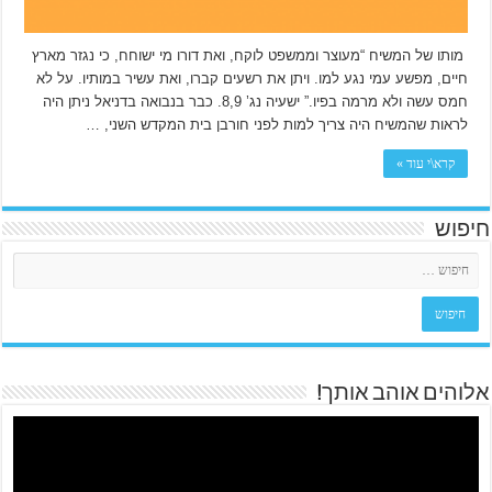
מותו של המשיח “מעוצר וממשפט לוקח, ואת דורו מי ישוחח, כי נגזר מארץ
חיים, מפשע עמי נגע למו. ויתן את רשעים קברו, ואת עשיר במותיו. על לא
חמס עשה ולא מרמה בפיו.” ישעיה נג’ 8,9. כבר בנבואה בדניאל ניתן היה
לראות שהמשיח היה צריך למות לפני חורבן בית המקדש השני, …
קרא\י עוד »
חיפוש
אלוהים אוהב אותך!