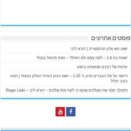
פוסטים אחרונים
ישוע הוא אדון ההיסטוריה | רוג’א ליבי
ישעיה נח 1-6 – למה צמנו ולא ראית? – האח מיכאל בנטלי
עדויות של רבנים שהאמינו בישוע
דרשה על אל העברים פרק ה’ 1-10 – ישוע הכהן הגדול העליון והנצחי | האח
ג’ורג’ חליל
וַיִּתְהַלֵּךְ חֲנוֹךְ אֶת הָאֱלֹהִים וְאֵינֶנּוּ כִּי לקח אֹתוֹ אֱלֹהִים – רוג’א ליבי – Roger Liebi