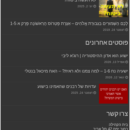
יוני 2, 2025
לָכֶם הַשְּׁמוּרִים בִּגְבוּרַת אֱלֹהִים – אִגֶּרֶת פֶּטְרוֹס הָרִאשׁוֹנָה פֶּרֶק א 1-5
דצמבר 24, 2019
פוסטים אחרונים
ישוע הוא אדון ההיסטוריה | רוג’א ליבי
אפריל 13, 2026
ישעיה נח 1-6 – למה צמנו ולא ראית? – האח מיכאל בנטלי
ינואר 12, 2026
עדויות של רבנים שהאמינו בישוע
דצמבר 24, 2025
צרו קשר
בית הקהילה
רחוב יפת 42 תל אביב