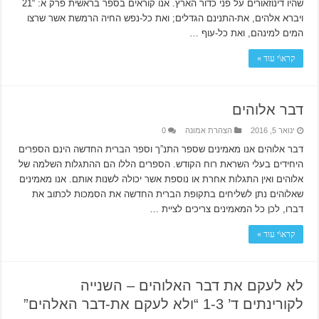
שהיו דינוזאורים על פני כדור הארץ. אנו קוראים בספר בראשית פרק א: “21
ויברא אלהים, את-התנינם הגדלים; ואת כל-נפש החיה הרמשת אשר שרצו
המים למינהם, ואת כל-עוף …
קרא\י עוד »
דבר אלוהים
ינואר 5, 2016
הצהרת אמונה
0
דבר אלוהים אנו מאמינים שספר התנ”ך וספר הברית החדשה הינם הספרים
היחידים בעלי השראת רוח הקודש. הספרים הללו הם ההתגלות השלמה של
אלוהים ואין התגלות אחרת או נוספת אשר יכולה לשנות אותם. אנו מאמינים
שאלוהים נתן לשליחים בתקופת הברית החדשה את הסמכות לכתוב את
דברו, לכן כל המאמינים צריכים לציית …
קרא\י עוד »
לא לעקם את דבר האלוהים – השנייה
לקורינתים ד’ 1-3 “ולא לעקם את-דבר האלהים”