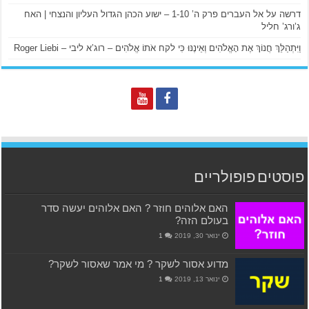
דרשה על אל העברים פרק ה’ 1-10 – ישוע הכהן הגדול העליון והנצחי | האח
ג’ורג’ חליל
וַיִּתְהַלֵּךְ חֲנוֹךְ אֶת הָאֱלֹהִים וְאֵינֶנּוּ כִּי לקח אֹתוֹ אֱלֹהִים – רוג’א ליבי – Roger Liebi
פוסטים פופולריים
האם אלוהים חוזר ? האם אלוהים יעשה סדר
בעולם הזה?
ינואר 30, 2019
1
מדוע אסור לשקר ? מי אמר שאסור לשקר?
ינואר 13, 2019
1