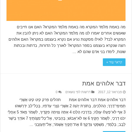
מה באמת מלמד המקרא מה באמת מלמד המקרא? האם אנו חייבים
שאנשים אחרים יאמרו לנו מה מלמד המקרא? האם לא ניתן להבין את
המקרא לבד? לאילו מסקנות נגיע אם נקרא בעצמנו במקרא? האם אלוהים
רוצה שנקרא בעצמנו בספר המקרא? לאורך כל הדורות, בדתות ובכתות
שונות, לימדו בני אדם שהם לא …
קרא\י עוד »
דבר אלוהים אמת
פברואר 12, 2017
דרשות לפי נושאים
0
דבר אלוהים אמת דבר אלוהים אמת תהלים פרק קיט קיט אַשְׁרֵי
תְמִימֵי־דָרֶךְ; הַהֹלְכִים, בְּתוֹרַת יְהוָה׃ 2 אַשְׁרֵי נֹצְרֵי עֵדֹתָיו, בְּכָל־לֵב יִדְרְשׁוּהוּ׃
3 אַף לֹא־פָעֲלוּ עַוְלָה; בִּדְרָכָיו הָלָכוּ׃ 4 אַתָּה צִוִּיתָה פִקֻּדֶיךָ, לִשְׁמֹר מְאֹד׃ 5 אַחֲלַי
יִכֹּנוּ דְרָכָי, לִשְׁמֹר חֻקֶּיךָ׃ 6 אָז לֹא־אֵבוֹשׁ; בְּהַבִּיטִי, אֶל־כָּל־מִצְוֹתֶיךָ׃ 7 אוֹדְךָ בְּיֹשֶׁר
לֵבָב; בְּלָמְדִי, מִשְׁפְּטֵי צִדְקֶךָ׃ 8 אֶת־חֻקֶּיךָ אֶשְׁמֹר; אַל־תַּעַזְבֵנִי …