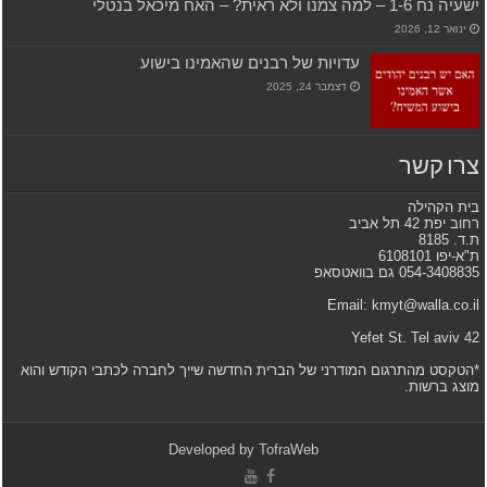
ישעיה נח 1-6 – למה צמנו ולא ראית? – האח מיכאל בנטלי
ינואר 12, 2026
עדויות של רבנים שהאמינו בישוע
דצמבר 24, 2025
צרו קשר
בית הקהילה
רחוב יפת 42 תל אביב
ת.ד. 8185
ת"א-יפו 6108101
054-3408835 גם בוואטסאפ
Email: kmyt@walla.co.il
42 Yefet St. Tel aviv
*הטקסט מהתרגום המודרני של הברית החדשה שייך לחברה לכתבי הקודש והוא
מוצג ברשות.
Developed by
TofraWeb