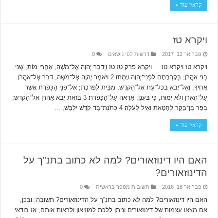
קרא\י עוד »
ויקרא טז
פברואר 12, 2017
דרשות לפי נושאים
0
ויקרא טז ויקרא טז ויקרא פרק טז טז וַיְדַבֵּר יְהוָה אֶל־מֹשֶׁה, אַחֲרֵי מוֹת, שְׁנֵי
בְּנֵי אַהֲרֹן; בְּקָרְבָתָם לִפְנֵי־יְהוָה וַיָּמֻתוּ׃ 2 וַיֹּאמֶר יְהוָה אֶל־מֹשֶׁה, דַּבֵּר אֶל־אַהֲרֹן
אָחִיךָ, וְאַל־יָבֹא בְכָל־עֵת אֶל־הַקֹּדֶשׁ, מִבֵּית לַפָּרֹכֶת; אֶל־פְּנֵי הַכַּפֹּרֶת אֲשֶׁר
עַל־הָאָרֹן וְלֹא יָמוּת, כִּי בֶּעָנָן, אֵרָאֶה עַל־הַכַּפֹּרֶת׃ 3 בְּזֹאת יָבֹא אַהֲרֹן אֶל־הַקֹּדֶשׁ;
בְּפַר בֶּן־בָּקָר לְחַטָּאת וְאַיִל לְעֹלָה׃ 4 כְּתֹנֶת־בַּד קֹדֶשׁ יִלְבָּשׁ, …
קרא\י עוד »
האם היו דינוזאורים? למה לא כתוב בתנ”ך על
הדינוזאורים?
פברואר 18, 2016
תשובות מספר בראשית
0
האם היו דינוזאורים? למה לא כתוב בתנ”ך על הדינוזאורים? תשובה: ובכן,
אם מצאו עצמות של דינוזאורים וניתן ללכת למוזיאון ולראות אותם, אז בודאי