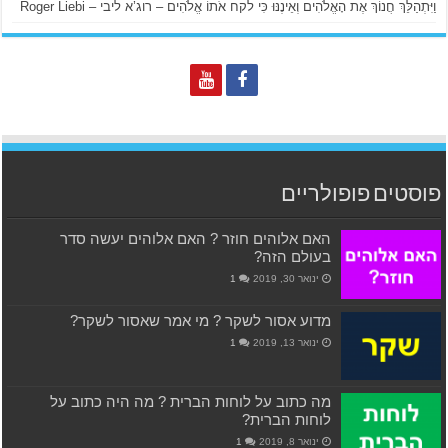
וַיִּתְהַלֵּךְ חֲנוֹךְ אֶת הָאֱלֹהִים וְאֵינֶנּוּ כִּי לקח אֹתוֹ אֱלֹהִים – רוג’א ליבי – Roger Liebi
פוסטים פופולריים
האם אלוהים חוזר ? האם אלוהים יעשה סדר
בעולם הזה?
ינואר 30, 2019
1
מדוע אסור לשקר ? מי אמר שאסור לשקר?
ינואר 13, 2019
1
מה כתוב על לוחות הברית ? מה היה כתוב על
לוחות הברית?
ינואר 8, 2019
1