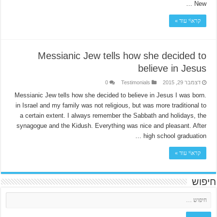
New …
קרא\י עוד »
Messianic Jew tells how she decided to
believe in Jesus
דצמבר 29, 2015
Testimonials
0
.Messianic Jew tells how she decided to believe in Jesus I was born
in Israel and my family was not religious, but was more traditional to
a certain extent. I always remember the Sabbath and holidays, the
synagogue and the Kidush. Everything was nice and pleasant. After
high school graduation …
קרא\י עוד »
חיפוש