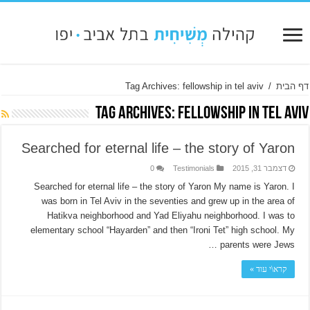
דף הבית
/
Tag Archives: fellowship in tel aviv
Tag Archives:
fellowship in tel aviv
Searched for eternal life – the story of Yaron
דצמבר 31, 2015
Testimonials
0
Searched for eternal life – the story of Yaron My name is Yaron. I
was born in Tel Aviv in the seventies and grew up in the area of
Hatikva neighborhood and Yad Eliyahu neighborhood. I was to
elementary school “Hayarden” and then “Ironi Tet” high school. My
parents were Jews …
קרא\י עוד »