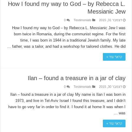
How I found my way to God – by Rebecca L.
Messianic Jew
דצמבר 31, 2015
Testimonials
0
How I found my way to God – by Rebecca L. Messianic Jew I was
born twice in Romania, during the communist regime. For the first
time, I was born in 1944 in a traditional Jewish family. My late
father, was a tailor, and had a workshop for tailored clothes. He did …
קרא\י עוד »
Ilan – found a treasure in a jar of clay
דצמבר 30, 2015
Testimonials
0
Ilan – found a treasure in a jar of clay My name is Ilan I was born in
1973, and live in Tel-Aviv Israel I found this treasure, and I didn’t
have to go very far in order to find it. I found it at home It was when I
was …
קרא\י עוד »