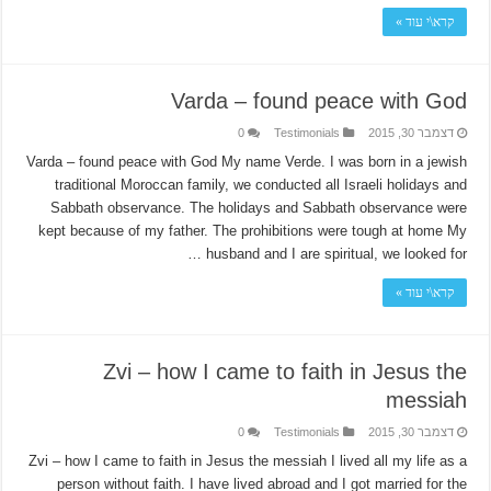
קרא\י עוד »
Varda – found peace with God
דצמבר 30, 2015
Testimonials
0
Varda – found peace with God My name Verde. I was born in a jewish
traditional Moroccan family, we conducted all Israeli holidays and
Sabbath observance. The holidays and Sabbath observance were
kept because of my father. The prohibitions were tough at home My
husband and I are spiritual, we looked for …
קרא\י עוד »
Zvi – how I came to faith in Jesus the
messiah
דצמבר 30, 2015
Testimonials
0
Zvi – how I came to faith in Jesus the messiah I lived all my life as a
person without faith. I have lived abroad and I got married for the