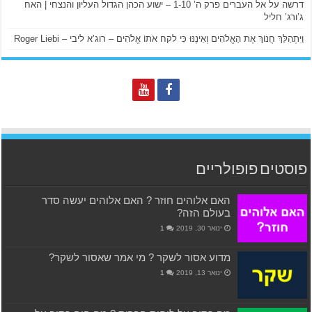
דרשה על אל העברים פרק ה’ 1-10 – ישוע הכהן הגדול העליון והנצחי | האח
ג’ורג’ חליל
וַיִּתְהַלֵּךְ חֲנוֹךְ אֶת הָאֱלֹהִים וְאֵינֶנּוּ כִּי לקח אֹתוֹ אֱלֹהִים – רוג’א ליבי – Roger Liebi
פוסטים פופולריים
האם אלוהים חוזר ? האם אלוהים יעשה סדר
בעולם הזה?
ינואר 30, 2019
1
מדוע אסור לשקר ? מי אמר שאסור לשקר?
ינואר 13, 2019
1