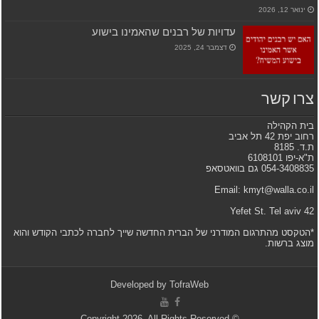
ינואר 12, 2026
עדויות של רבנים שהאמינו בישוע
דצמבר 24, 2025
צרו קשר
בית הקהילה
רחוב יפת 42 תל אביב
ת.ד. 8185
ת"א-יפו 6108101
054-3408835 גם בוואטסאפ
Email: kmyt@walla.co.il
42 Yefet St. Tel aviv
*הטקסט מהתרגום המודרני של הברית החדשה שייך לחברה לכתבי הקודש והוא
מוצג ברשות.
Developed by
TofraWeb
© Copyright 2026, All Rights Reserved