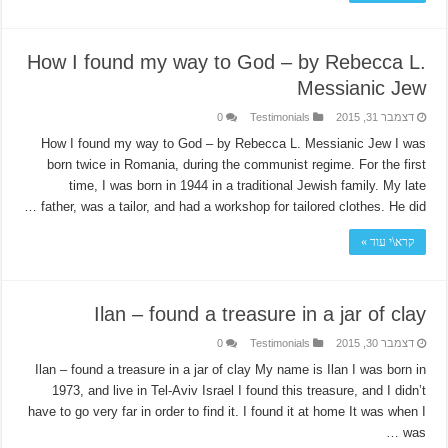
How I found my way to God – by Rebecca L.
Messianic Jew
דצמבר 31, 2015
Testimonials
0
How I found my way to God – by Rebecca L. Messianic Jew I was
born twice in Romania, during the communist regime. For the first
time, I was born in 1944 in a traditional Jewish family. My late
father, was a tailor, and had a workshop for tailored clothes. He did …
קרא\י עוד »
Ilan – found a treasure in a jar of clay
דצמבר 30, 2015
Testimonials
0
Ilan – found a treasure in a jar of clay My name is Ilan I was born in
1973, and live in Tel-Aviv Israel I found this treasure, and I didn’t
have to go very far in order to find it. I found it at home It was when I
was …