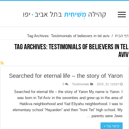
דף הבית
/
Tag Archives: Testimonials of believers in tel aviv
Tag Archives:
Testimonials of believers in tel
aviv
Searched for eternal life – the story of Yaron
דצמבר 31, 2015
Testimonials
0
Searched for eternal life – the story of Yaron My name is Yaron. I
was born in Tel Aviv in the seventies and grew up in the area of
Hatikva neighborhood and Yad Eliyahu neighborhood. I was to
elementary school “Hayarden” and then “Ironi Tet” high school. My
parents were Jews …
קרא\י עוד »