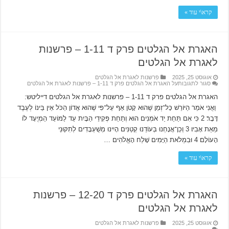
קרא\י עוד »
האגרת אל הגלטים פרק ד 1-11 – פרשנות
לאגרת אל הגלטים
אוגוסט 25, 2025
פרשנות לאגרת אל הגלטים
סגור לתגובות
על האגרת אל הגלטים פרק ד 1-11 – פרשנות לאגרת אל הגלטים
האגרת אל הגלטים פרק ד 1-11 – פרשנות לאגרת אל הגלטים דייליטש:
וַאֲנִי אֹמֵר הַיּוֹרֵשׁ כָּל־זְמַן שֶׁהוּא קָטֹן אַף עַל־פִּי שֶׁהוּא אֲדוֹן הַכֹּל אֵין בֵּינוֹ לְעֶבֶד
דָּבָר׃ 2 כִּי אִם תַּחַת יַד אֹמְנִים הוּא וְתַחַת פְּקִידֵי הַבָּיִת עַד לַמּוֹעֵד הַמְיֻעָד לוֹ
מֵאֵת אָבִיו׃ 3 וְכֵן־אֲנָחְנוּ בְּעוֹדֵנוּ קְטַנִּים הָיִינוּ מְשֻׁעְבָּדִים לְתִקּוּנֵי
הָעוֹלָם׃ 4 וּבִמְלֹאת הַיָּמִים שָׁלַח הָאֱלֹהִים …
קרא\י עוד »
האגרת אל הגלטים פרק ד 12-20 – פרשנות
לאגרת אל הגלטים
אוגוסט 25, 2025
פרשנות לאגרת אל הגלטים