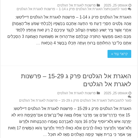
אוגוסט 25, 2025
פרשנות לאגרת אל הגלטים
סגור לתגובות
על האגרת אל הגלטים פרק ג 1-14 – פרשנות לאגרת אל הגלטים
האגרת אל הגלטים פרק ג 1-14 – פרשנות לאגרת אל הגלטים דייליטש:
אֲהָהּ גָּלָטִים חַסְרֵי דָעַת מִי הִתְעָה אֶתְכֶם בִּכְשָׁפָיו (לְבִלְתִּי שְׁמֹעַ אֶל־הָאֱמֶת)
אַחֲרֵי אֲשֶׁר צֻיַּר יֵשׁוּעַ הַמָּשִׁיחַ הַצָּלוּב לְנֶגֶד עֵינֵיכֶם׃ 2 רַק זֹאת אֶחְפֹּץ לִלְמֹד
מִכֶּם הַאִם מִמַּעֲשֵׂי הַתּוֹרָה קִבַּלְתֶּם אֶת־הָרוּחַ אוֹ מִשְּׁמוּעַת הָאֱמוּנָה׃ 3 הַסְכָלִים
אַתֶּם כָּל־כָּךְ הַחִלּוֹתֶם בָּרוּחַ וְעַתָּה תְּכַלּוּ בַבָּשָׂר׃ 4 הֲכָזֹאת …
קרא\י עוד »
האגרת אל הגלטים פרק ג 15-29 – פרשנות
לאגרת אל הגלטים
אוגוסט 25, 2025
פרשנות לאגרת אל הגלטים
סגור לתגובות
על האגרת אל הגלטים פרק ג 15-29 – פרשנות לאגרת אל הגלטים
האגרת אל הגלטים פרק ג 15-29 – פרשנות לאגרת אל הגלטים דייליטש:
15 אַחַי כְּדֶרֶךְ־אָדָם אֲנִי מְדַבֵּר אֲפִלּוּ צַוָּאָה שֶׁל־בֶּן־אָדָם אִם־מְקֻיֶּמֶת הִיא לֹא
יְפֵרֶנָּה אִישׁ וְלֹא־יוֹסִיף עָלֶיהָ׃ 16 וְהִנֵּה לְאַבְרָהָם נֶאֶמְרוּ הַהַבְטָחוֹת וּלְזַרְעוֹ
וְלֹא־אָמַר וְלִזְרָעֶיךָ כְּאִלּוּ לָרַבִּים אֶלָּא כְּאִלּוּ לְיָחִיד וְלְזַרְעֲךָ וְהוּא הַמָּשִׁיחַ׃ 17 וְזֹאת
אֲנִי אֹמֵר כִּי בְּרִית אֲשֶׁר קִיְּמָהּ הָאֱלֹהִים מֵאָז לֹא תוּכַל …