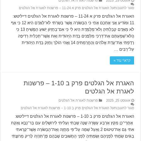
אוגוסט 25, 2025
פרשנות לאגרת אל הגלטים
סגור לתגובות
על האגרת אל הגלטים פרק א 11-24 – פרשנות לאגרת אל הגלטים
האגרת אל הגלטים פרק א 11-24 – פרשנות לאגרת אל הגלטים דייליטש:
11 וּמוֹדִיעַ אֲנִי אֶתְכֶם אֶחָי כִּי הַבְּשׂוֹרָה אֲשֶׁר בִּשַׂרְתִּי לֹא־לְאָדָם הִיא׃ 12 כִּי אַף
לֹא מֵאָדָם קִבַּלְתִּיהָ וְלֹא־מְלֻמֶּדֶת הִיא לִי כִּי אִם־בְּחֶזְיוֹן יֵשׁוּעַ הַמָּשִׁיחַ׃ 13 כִּי
הֲלֹא־שְׁמַעְתֶּם אֶת־דַּרְכִּי מִלְפָנִים בַּדָּת הַיְּהוּדִית וְאֵת אֲשֶׁר־תַּכְלִית רְדִיפָה
רָדַפְתִּי אֶת־עֲדַת אֱלֹהִים וְהֶחֱרַמְתִּיהָ׃ 14 וָאֱהִי הוֹלֵךְ וְחָזֵק בַּדָּת הַיְּהוּדִית
עַל־רַבִּים …
קרא\י עוד »
האגרת אל הגלטים פרק ב 1-10 – פרשנות
לאגרת אל הגלטים
אוגוסט 25, 2025
פרשנות לאגרת אל הגלטים
סגור לתגובות
על האגרת אל הגלטים פרק ב 1-10 – פרשנות לאגרת אל הגלטים
האגרת אל הגלטים פרק ב 1-10 – פרשנות לאגרת אל הגלטים דייליטש:
אַחֲרֵי־כֵן מִקֵּץ אַרְבַּע עֶשְׂרֵה שָׁנָה שַׁבְתִּי וְעָלִיתִי לִירוּשָׁלַיִם עִם בַּר־נַבָּא וָאֶקַּח
אִתִּי גַּם אֶת־טִיטוֹס׃ 2 וָאַעַל שָׁמָּה עַל־פִּי מַחֲזֶה וְאֶת־הַבְּשׂוֹרָה אֲשֶׁר־קָרָאתִי
בַגּוֹיִם שַׂמְתִּי לִפְנֵיהֶם וְשַׂמְתִּיהָ לִפְנֵי הַחֲשׁוּבִים שֶׁבָּהֶם פֶּן־תִּהְיֶה לָרִיק מְרוּצָתִי