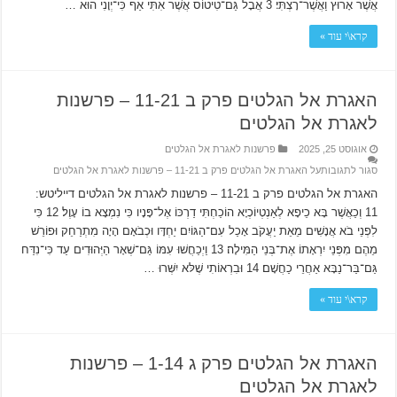
אֲשֶׁר אָרוּץ וַאֲשֶׁר־רָצְתִּי׃ 3 אֲבָל גַּם־טִיטוֹס אֲשֶׁר אִתִּי אַף כִּי־יְוָנִי הוּא …
קרא\י עוד »
האגרת אל הגלטים פרק ב 11-21 – פרשנות
לאגרת אל הגלטים
אוגוסט 25, 2025
פרשנות לאגרת אל הגלטים
סגור לתגובות
על האגרת אל הגלטים פרק ב 11-21 – פרשנות לאגרת אל הגלטים
האגרת אל הגלטים פרק ב 11-21 – פרשנות לאגרת אל הגלטים דייליטש:
11 וְכַאֲשֶׁר בָּא כֵיפָא לְאַנְטְיוֹכְיָא הוֹכַחְתִּי דַרְכּוֹ אֶל־פָּנָיו כִּי נִמְצָא בוֹ עָוֶל׃ 12 כִּי
לִפְנֵי בֹא אֲנָשִׁים מֵאֵת יַעֲקֹב אָכַל עִם־הַגּוֹיִם יַחְדָּו וּכְבֹאָם הָיָה מִתְרַחֵק וּפוֹרֵשׁ
מֵהֶם מִפְּנֵי יִרְאָתוֹ אֶת־בְּנֵי הַמִּילָה׃ 13 וַיְכַחֲשׁוּ עִמּוֹ גַּם־שְׁאָר הַיְּהוּדִים עַד כִּי־נִדַּח
גַּם־בַּר־נַבָּא אַחֲרֵי כַחֲשָׁם׃ 14 וּבִרְאוֹתִי שֶׁלּא יִשְּׁרוּ …
קרא\י עוד »
האגרת אל הגלטים פרק ג 1-14 – פרשנות
לאגרת אל הגלטים