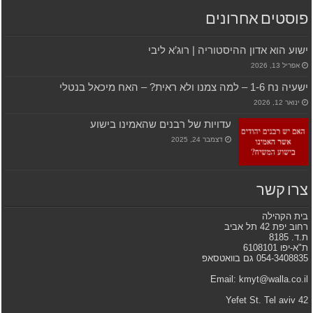
פוסטים אחרונים
ישוע הוא אדון ההיסטוריה | רוג’א ליבי
אפריל 13, 2026
ישעיה נח 1-6 – למה צמנו ולא ראית? – האח מיכאל בנטלי
ינואר 12, 2026
עדויות של רבנים שהאמינו בישוע
דצמבר 24, 2025
צרו קשר
בית הקהילה
רחוב יפת 42 תל אביב
ת.ד. 8185
ת"א-יפו 6108101
054-3408835 גם בוואטסאפ
Email: kmyt@walla.co.il
42 Yefet St. Tel aviv