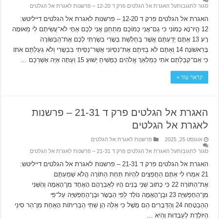
סגור לתגובות
על האגרת אל הגלטים פרק ד 12-20 – פרשנות לאגרת אל הגלטים
האגרת אל הגלטים פרק ד 12-20 – פרשנות לאגרת אל הגלטים דייליטש:
12 הֱיוּ־נָא כָמוֹנִי כִּי גַם־אֲנִי כְּמוֹכֶם מִתְחַנֵּן אֲנִי לָכֶם אֶחָי לֹא־עֲשִׂיתֶם לִי מְאוּמָה
רָע׃ 13 אַתֶּם יְדַעְתֶּם אֲשֶׁר בְּחֻלְשַׁת בְּשָׂרִי בִּשַׂרְתִּי לָכֶם אֶת־הַבְּשׂוֹרָה
בָּרִאשׁוֹנָה׃ 14 וְאַתֶּם לֹא בְזִיתֶם אֶת־נִסְיוֹנִי אֲשֶׁר־נֻסֵּיתִי בִּבְשָׂרִי וְלֹא גְעַלְתֶּם אֹתוֹ
כִּי אִם־קִבַּלְתֶּם אֹתִי כְּמַלְאַךְ אֱלֹהִים כַּמָּשִׁיחַ יֵשׁוּעַ׃ 15 וְעַתָּה אַיֵּה אָשְׁרְכֶם …
קרא\י עוד »
האגרת אל הגלטים פרק ד 21-31 – פרשנות
לאגרת אל הגלטים
אוגוסט 25, 2025
פרשנות לאגרת אל הגלטים
סגור לתגובות
על האגרת אל הגלטים פרק ד 21-31 – פרשנות לאגרת אל הגלטים
האגרת אל הגלטים פרק ד 21-31 – פרשנות לאגרת אל הגלטים דייליטש:
21 אִמְרוּ לִי אַתֶּם הַחֲפֵצִים לִהְיוֹת תַּחַת הַתּוֹרָה הֲלֹא שְׁמַעְתֶּם
אֶת־הַתּוֹרָה׃ 22 כִּי כָתוּב שְׁנֵי בָנִים הָיוּ לְאַבְרָהָם הָאֶחָד מִן־הָאָמָה וְהַשֵּׁנִי
מִן־הַחָפְשִׁיָּה׃ 23 וּבֶן־הָאָמָה נוֹלַד לְפִי הַבָּשָׂר וּבֶן־הַחָפְשִׁיָּה עַל־פִּי
הַהַבְטָחָה׃ 24 וְהַדְּבָרִים הֵם מָשָׁל כִּי אֵלֶּה הֵן שְׁתֵּי הַבְּרִיתוֹת הָאַחַת מִן־הַר סִינַי
הַיּוֹלֶדֶת לְעַבְדוּת וְהִיא …