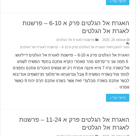
קרא\י עוד »
האגרת אל הגלטים פרק א 6-10 – פרשנות
לאגרת אל הגלטים
אוגוסט 25, 2025
פרשנות לאגרת אל הגלטים
סגור לתגובות
על האגרת אל הגלטים פרק א 6-10 – פרשנות לאגרת אל הגלטים
האגרת אל הגלטים פרק א 6-10 – פרשנות לאגרת אל הגלטים דייליטש:
6 תָּמֵהַּ אֲנִי כִּי־סַרְתֶּם מַהֵר מֵאַחֲרֵי הַקֹּרֵא אֶתְכֶם בְּחֶסֶד הַמָּשִׁיחַ לִשְׁמֹעַ
אֶל־בְּשׂוֹרָה זָרָה׃ 7 וְהִיא אֵינֶנָּה אַחֶרֶת רַק יֵשׁ אֲנָשִׁים הָעֹכְרִים אֶתְכֶם וַחֲפֵצִים
לַהֲפֹךְ אֶת־בְּשׂוֹרַת הַמָּשִׁיחַ׃ 8 אֲבָל גַּם־אֲנַחְנוּ אוֹ־מַלְאָךְ מִן־הַשָּׁמַיִם אִם־יָבוֹא
לְבַשֵׂר אֶתְכֶם בְּשׂוֹרָה מִבַּלְעֲדֵי זֹאת אֲשֶׁר בִּשַׂרְנוּ אֶתְכֶם חֵרֶם יִהְיֶה׃ 9 כַּאֲשֶׁר
אָמַרְנוּ …
קרא\י עוד »
האגרת אל הגלטים פרק א 11-24 – פרשנות
לאגרת אל הגלטים