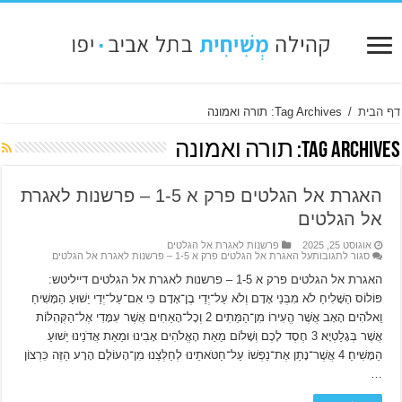
דף הבית
/
Tag Archives: תורה ואמונה
Tag Archives:
תורה ואמונה
האגרת אל הגלטים פרק א 1-5 – פרשנות לאגרת
אל הגלטים
אוגוסט 25, 2025
פרשנות לאגרת אל הגלטים
סגור לתגובות
על האגרת אל הגלטים פרק א 1-5 – פרשנות לאגרת אל הגלטים
האגרת אל הגלטים פרק א 1-5 – פרשנות לאגרת אל הגלטים דייליטש:
פּוֹלוֹס הַשָּׁלִיחַ לֹא מִבְּנֵי אָדָם וְלֹא עַל־יְדֵי בֶן־אָדָם כִּי אִם־עַל־יְדֵי יֵשׁוּעַ הַמָּשִׁיחַ
וֵאלֹהִים הָאָב אֲשֶׁר הֱעִירוֹ מִן־הַמֵּתִים׃ 2 וְכָל־הָאַחִים אֲשֶׁר עִמָּדִי אֶל־הַקְּהִלּוֹת
אֲשֶׁר בְּגָלַטְיָא׃ 3 חֶסֶד לָכֶם וְשָׁלוֹם מֵאֵת הָאֱלֹהִים אָבִינוּ וּמֵאֵת אֲדֹנֵינוּ יֵשׁוּעַ
הַמָּשִׁיחַ׃ 4 אֲשֶׁר־נָתַן אֶת־נַפְשׁוֹ עַל־חַטֹּאתֵינוּ לְחַלְּצֵנוּ מִן־הָעוֹלָם הָרָע הַזֶּה כִּרְצוֹן
…