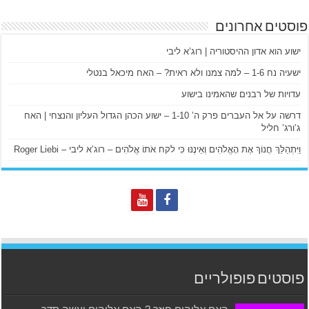
פוסטים אחרונים
ישוע הוא אדון ההיסטוריה | רוג’א ליבי
ישעיה נח 1-6 – למה צמנו ולא ראית? – האח מיכאל בנטלי
עדויות של רבנים שהאמינו בישוע
דרשה על אל העברים פרק ה’ 1-10 – ישוע הכהן הגדול העליון והנצחי | האח
ג’ורג’ חליל
וַיִּתְהַלֵּךְ חֲנוֹךְ אֶת הָאֱלֹהִים וְאֵינֶנּוּ כִּי לקח אֹתוֹ אֱלֹהִים – רוג’א ליבי – Roger Liebi
פוסטים פופולריים